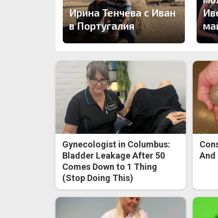
Ирина Тенчева с Иван
Ив
в Португалия
ма
Gynecologist in Columbus:
Cons
Bladder Leakage After 50
And 
Comes Down to 1 Thing
(Stop Doing This)