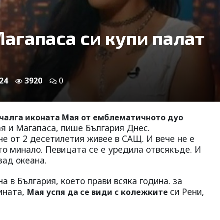
агапаса си купи палат
24
3920
0
чалга иконата Мая от емблематичното дуо
я и Магапаса, пише България Днес.
е от 2 десетилетия живее в САЩ. И вече не е
то минало. Певицата се е уредила отвсякъде. И
зад океана.
а в България, което прави всяка година. за
дината,
си Рени,
Мая успя да се види с колежките