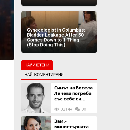
Gynecologist in Columbus:
Bladder Leakage After 50
Comes Down to 1 Thing
(Stop Doing This)
НАЙ-ЧЕТЕНИ
НАЙ-КОМЕНТИРАНИ
Синът на Весела
Лечева погреба
със себе си
биткойни за 2
32144
30
млн. евро
Зам.-
министърката