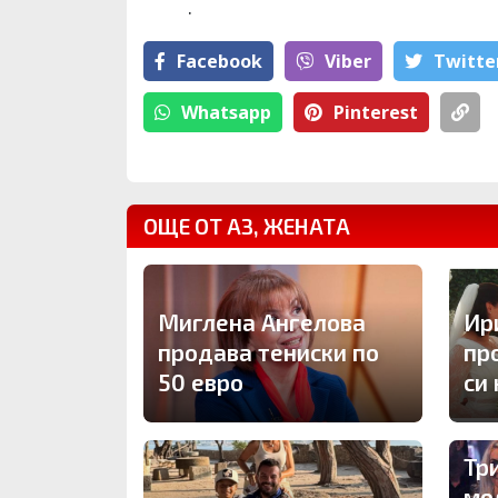
.
Facebook
Viber
Тwitte
Whatsapp
Pinterest
ОЩЕ ОТ АЗ, ЖЕНАТА
Миглена Ангелова
Ир
продава тениски по
пр
50 евро
си
Тр
мо