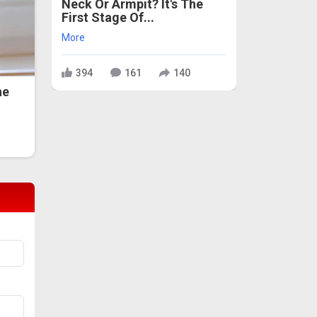
Neck Or Armpit? It's The
First Stage Of...
More
394
161
140
he