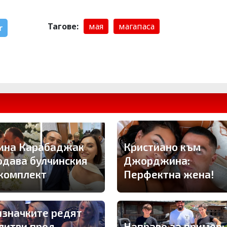
Тагове:
мая
магапаса
r
ина Карабаджак
Кристиано към
одава булчинския
Джорджина:
 комплект
Перфектна жена!
изначките редят
литви пред
Направо за пример: