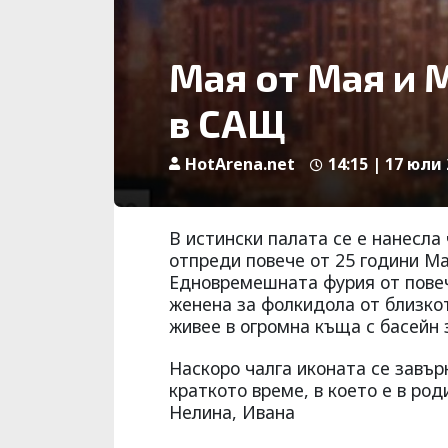
Мая от Мая и М
в САЩ
HotArena.net
14:15 | 17 юли 
В истински палата се е нанесла
отпреди повече от 25 години Ма
Едновремешната фурия от повеч
женена за фолкидола от близко
живее в огромна къща с басейн 
Наскоро чалга иконата се завърн
краткото време, в което е в ро
Нелина, Ивана