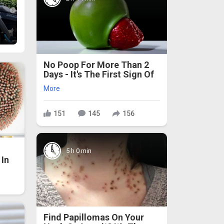
No Poop For More Than 2
Days - It's The First Sign Of
More
151
145
156
5 h 0 min
In
Find Papillomas On Your