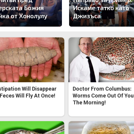
ерската Божия
Искаме татко като
йка от Хонолулу
Джизъса
tipation Will Disappear
Doctor From Columbus:
Feces Will Fly At Once!
Worms Come Out Of You 
The Morning!