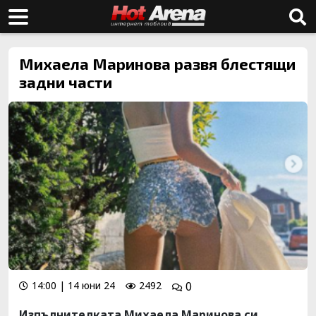
Михаела Маринова развя блестящи
задни части
14:00 | 14 юни 24
2492
0
Изпълнителката Михаела Маринова си