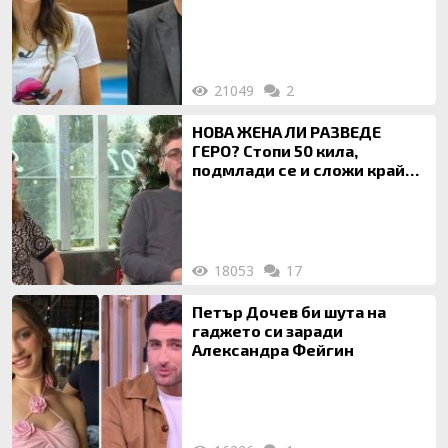
за локализирането й
21049
2
НОВА ЖЕНА ЛИ РАЗВЕДЕ
ГЕРО? Стопи 50 кила,
подмлади се и сложи край
на 20-годишен брак
18053
17
Петър Дочев би шута на
гаджето си заради
Александра Фейгин