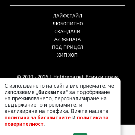
ЛАЙФСТАЙЛ
ЛЮБОПИТНО
СКАНДАЛИ
АЗ, ЖЕНАТА
ПОД ПРИЦЕЛ
ХИП ХОП
© 2010 - 2026 | HotArena.net. Всички права
запазени.
С използването на сайта вие приемате, че
използваме „
" за подобряване
бисквитки
на преживяването, персонализиране на
РЕКЛАМА
съдържанието и рекламите, и
КОНТАКТИ
анализиране на трафика. Вижте нашата
и
политика за бисквитките
политика за
ОБЩИ УСЛОВИЯ
.
поверителност
ПОЛИТИКА ЗА ПОВЕРИТЕЛНОСТ
ПОЛИТИКА ЗА БИСКВИТКИТЕ