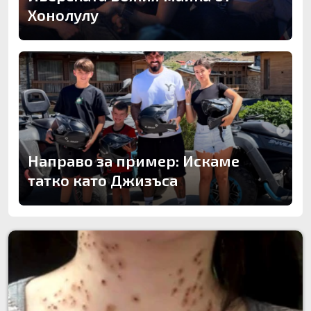
Хонолулу
Направо за пример: Искаме
татко като Джизъса