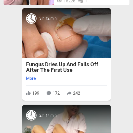
16226
1
3 h 12 min
Fungus Dries Up And Falls Off
After The First Use
More
199
172
242
2 h 14 min