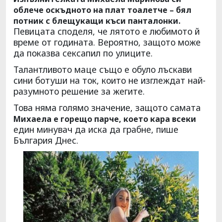
облече оскъдното на плат тоалетче – бял
потник с блещукащи къси панталонки.
Певицата споделя, че лятото е любимото й
време от годината. Вероятно, защото може
да показва сексапил по улиците.
Талантливото маце също е обуло лъскави
сини ботуши на ток, които не изглеждат най-
разумното решение за жегите.
Това няма голямо значение, защото самата
Михаела е горещо парче, което кара всеки
един минувач да иска да грабне, пише
България Днес.