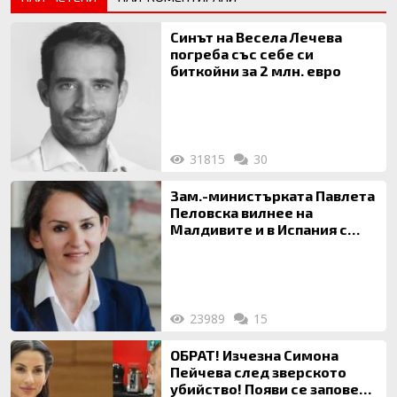
Синът на Весела Лечева
погреба със себе си
биткойни за 2 млн. евро
31815
30
Зам.-министърката Павлета
Пеловска вилнее на
Малдивите и в Испания с
богата любовница – брокер
на недвижими имоти
23989
15
ОБРАТ! Изчезна Симона
Пейчева след зверското
убийство! Появи се заповед