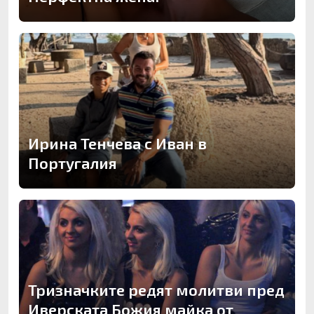
Ирина Тенчева с Иван в
Португалия
Тризначките редят молитви пред
Иверската Божия майка от