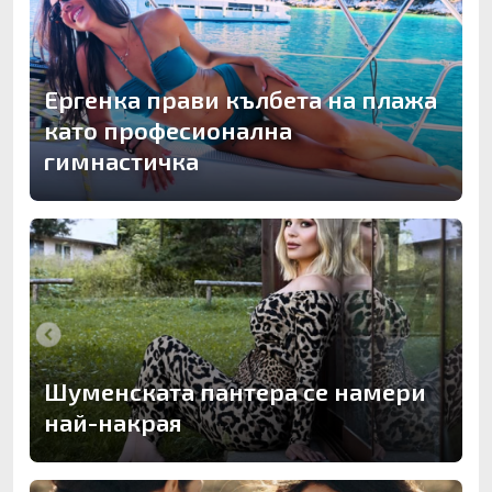
Ергенка прави кълбета на плажа
като професионална
гимнастичка
Шуменската пантера се намери
най-накрая