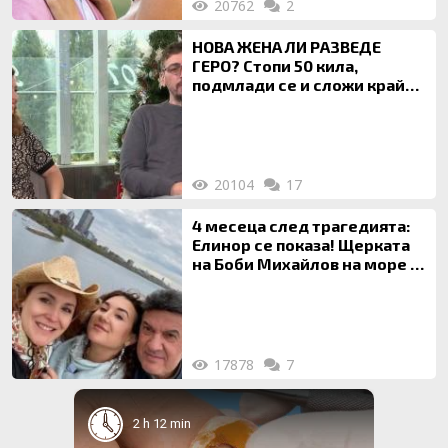
20762
2
НОВА ЖЕНА ЛИ РАЗВЕДЕ
ГЕРО? Стопи 50 кила,
подмлади се и сложи край
на 20-годишен брак
20104
17
4 месеца след трагедията:
Елинор се показа! Щерката
на Боби Михайлов на море с
майка си
17878
7
2 h 12 min