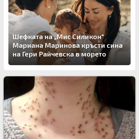
Шефката на „Мис Силикон“
Мариана Маринова кръсти сина
на Гери Райчевска в морето