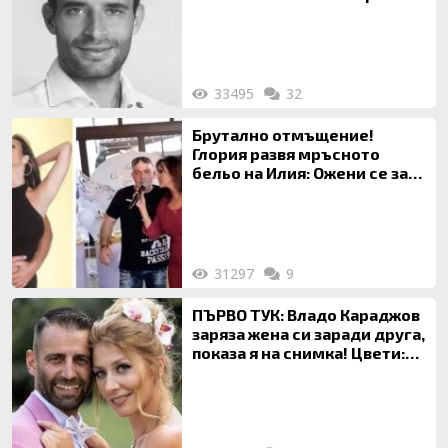
33495
32
Брутално отмъщение!
Глория развя мръсното
бельо на Илия: Ожени се за
120 кг жена, заряза Симона,
за да гледа чуждо дете!
31297
9
ПЪРВО ТУК: Владо Караджов
заряза жена си заради друга,
показа я на снимка! Цвети:
Ти си фалшив герой!