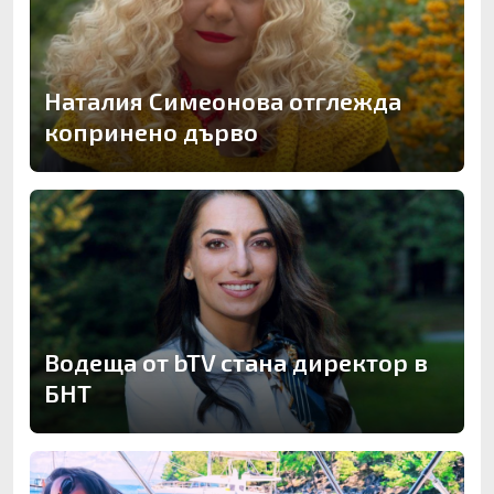
Наталия Симеонова отглежда
копринено дърво
Водеща от bTV стана директор в
БНТ