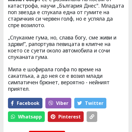
катастрофа, научи „България Днес". Младата
поп звезда е спукала една от гумите на
старичкия си червен голф, но е успяла да
спре возилото.
„Спукахме гума, но, слава богу, сме живи и
здрви!”, рапортува певицата в клипче на
което се суети около автомобила и сочи
спуканата гума.
Мила е шофирала голфа по време на
сакатлъка, а до нея се е возил млади
симпатичен брюнет, вероятно - нейният
приятел.
Facebook
Viber
Тwitter
Whatsapp
Pinterest