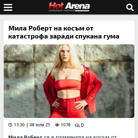
Мила Роберт на косъм от
катастрофа заради спукана гума
13:30 | 08 юли 25
1078
0
се е разминала на косъм от
Мила Роберт