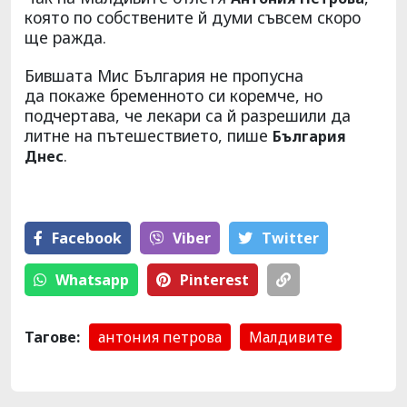
която по собствените й думи съвсем скоро
ще ражда.
Бившата Мис България не пропусна
да покаже бременното си коремче, но
подчертава, че лекари са й разрешили да
литне на пътешествието, пише
България
.
Днес
Facebook
Viber
Тwitter
Whatsapp
Pinterest
Тагове:
антония петрова
Малдивите