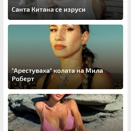
Санта Китана се изруси
"Арестуваха" колата на Мила
Роберт