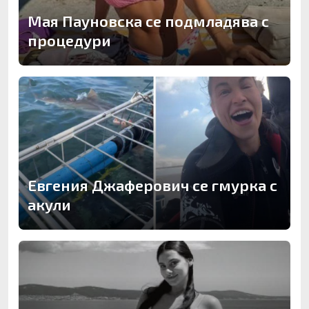
Мая Пауновска се подмладява с
процедури
Евгения Джаферович се гмурка с
акули