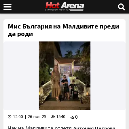
Мис България на Малдивите преди
да роди
12:00 | 26 ное 25
1540
0
Чак на Малдивите отлетя
,
Антония Петрова