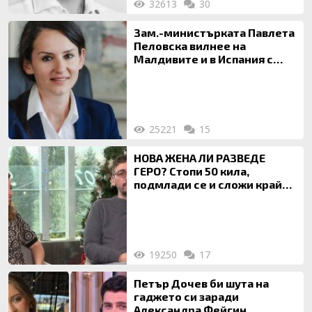
32613
30
Зам.-министърката Павлета
Пеловска вилнее на
Малдивите и в Испания с
богата любовница – брокер
на недвижими имоти
25221
15
НОВА ЖЕНА ЛИ РАЗВЕДЕ
ГЕРО? Стопи 50 кила,
подмлади се и сложи край
на 20-годишен брак
19250
17
Петър Дочев би шута на
гаджето си заради
Александра Фейгин