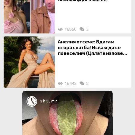
16660
3
Анелия отсече: Вдигам
втора сватба! Искам да се
повеселим (Цялата изповед
ТУК)
16443
5
3 h 55 min