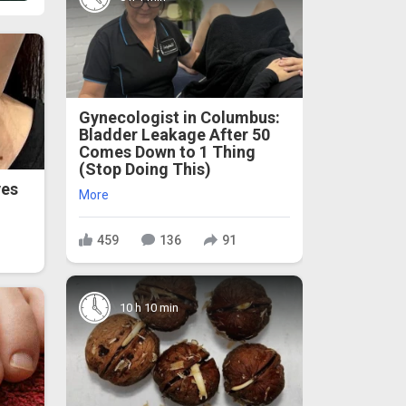
Gynecologist in Columbus:
Bladder Leakage After 50
Comes Down to 1 Thing
(Stop Doing This)
ves
More
459
136
91
10 h 10 min