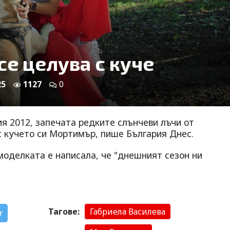
се целува с куче
25
1127
0
ия 2012, запечата редките слънчеви лъчи от
с кучето си Мортимър, пише България Днес.
 моделката е написала, че "днешният сезон ни
Тагове:
Габриела Василева
r