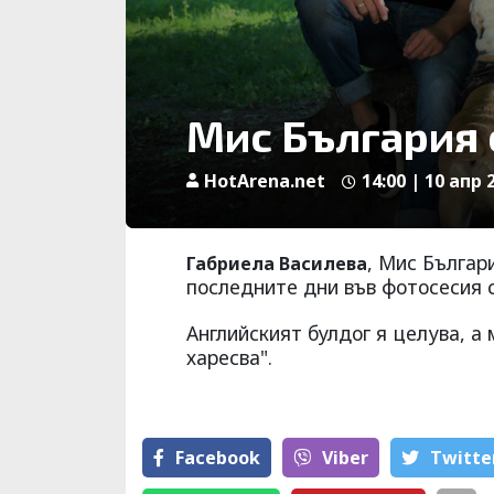
Мис България 
HotArena.net
14:00 | 10 апр 
, Мис Българ
Габриела Василева
последните дни във фотосесия 
Английският булдог я целува, а
харесва".
Facebook
Viber
Тwitte