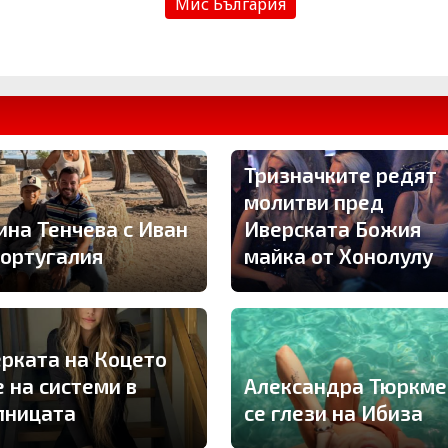
Мис България
Тризначките редят
молитви пред
ина Тенчева с Иван
Иверската Божия
Португалия
майка от Хонолулу
рката на Коцето
е на системи в
Александра Тюркме
лницата
се глези на Ибиза