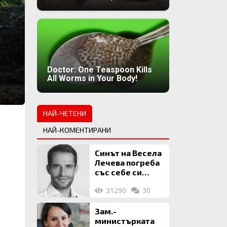
Doctor: One Teaspoon Kills
All Worms in Your Body!
НАЙ-ЧЕТЕНИ
НАЙ-КОМЕНТИРАНИ
Синът на Весела
Лечева погреба
със себе си
биткойни за 2
31290
30
млн. евро
Зам.-
министърката