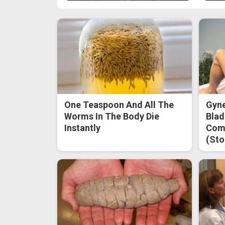
One Teaspoon And All The
Gyne
Worms In The Body Die
Blad
Instantly
Come
(Sto