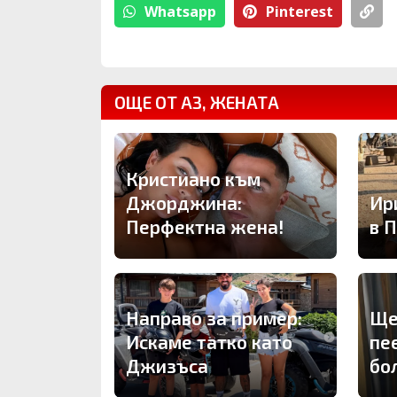
Whatsapp
Pinterest
ОЩЕ ОТ АЗ, ЖЕНАТА
Кристиано към
Джорджина:
Ир
Перфектна жена!
в 
Направо за пример:
Ще
Искаме татко като
пе
Джизъса
бо