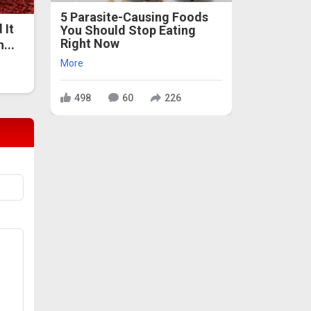
5 Parasite-Causing Foods
 It
You Should Stop Eating
Right Now
...
More
498
60
226