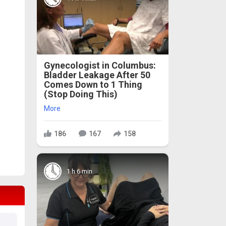
Gynecologist in Columbus:
Bladder Leakage After 50
Comes Down to 1 Thing
(Stop Doing This)
More
186
167
158
1 h 6 min