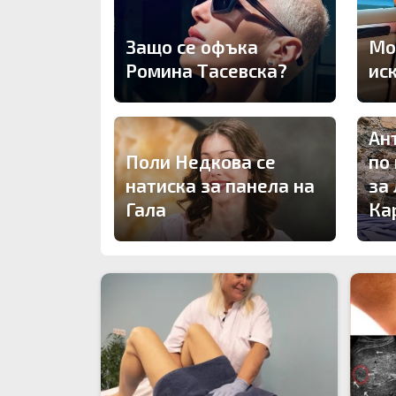
Защо се офъка
Мо
Ромина Тасевска?
ис
Ан
Поли Недкова се
по 
натиска за панела на
за
Гала
Ка