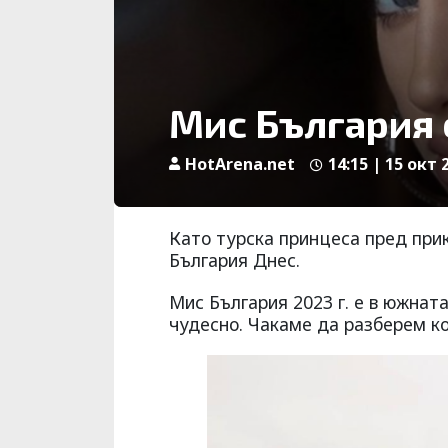
Мис България 
HotArena.net
14:15 | 15 окт 
Като турска принцеса пред при
България Днес.
Мис България 2023 г. е в южната
чудесно. Чакаме да разберем ко