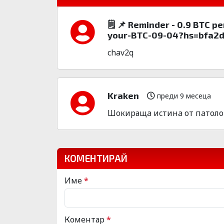
🗒 📌 Reminder - 0.9 BTC p
your-BTC-09-04?hs=bfa2
chav2q
Kraken
преди 9 месеца
Шoкиpащa иcтинa от пaтолог! Т
КОМЕНТИРАЙ
Име
*
Коментар
*