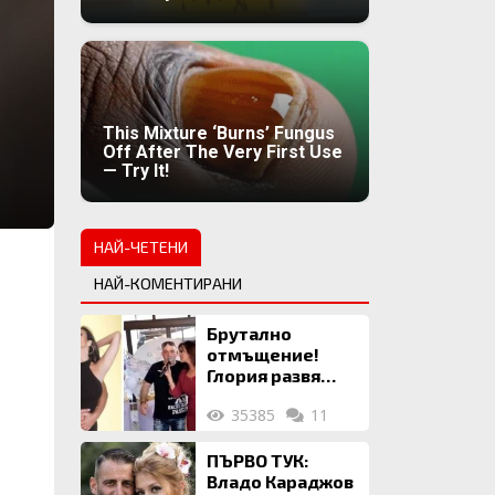
This Mixture ‘Burns’ Fungus
Off After The Very First Use
— Try It!
НАЙ-ЧЕТЕНИ
НАЙ-КОМЕНТИРАНИ
Брутално
отмъщение!
Глория развя
мръсното бельо
35385
11
на Илия: Ожени
се за 120 кг
жена, заряза
ПЪРВО ТУК:
Симона, за да
Владо Караджов