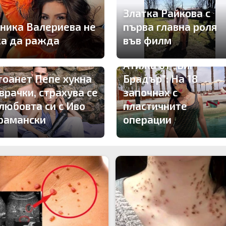
Златка Райкова с
ника Валериева не
първа главна роля
ка да ражда
във филм
Атижа от „Биг
тоанет Пепе хукна
Брадър”: На 18
врачки, страхува се
започнах с
 любовта си с Иво
пластичните
рамански
операции