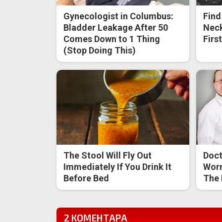
Gynecologist in Columbus:
Find
Bladder Leakage After 50
Neck
Comes Down to 1 Thing
Firs
(Stop Doing This)
The Stool Will Fly Out
Doct
Immediately If You Drink It
Worm
Before Bed
The 
2 КОМЕНТАРА