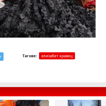
Тагове:
елизабет кравец
r