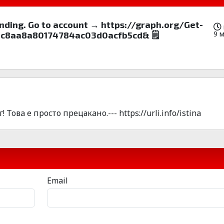
ending. Go to account → https://graph.org/Get-
9 
dc8aa8a80174784ac03d0acfb5cd& 🗒
овa е пpоcто пpецакaнo.--- https://urli.info/istina
Email