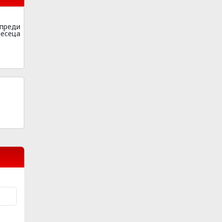
преди
месеца