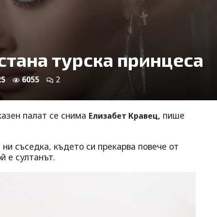
стана турска принцеса
25
6055
2
казен палат се снима
пише
Елизабет Кравец,
 ни съседка, където си прекарва повече от
й е султанът.