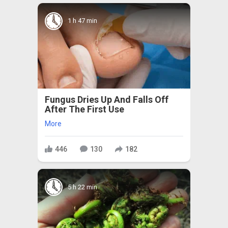
1 h 47 min
Fungus Dries Up And Falls Off
After The First Use
More
446
130
182
5 h 22 min