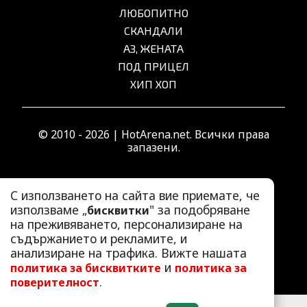
ЛЮБОПИТНО
СКАНДАЛИ
АЗ, ЖЕНАТА
ПОД ПРИЦЕЛ
ХИП ХОП
© 2010 - 2026 | HotArena.net. Всички права
запазени.
РЕКЛАМА
С използването на сайта вие приемате, че
използваме „
" за подобряване
КОНТАКТИ
бисквитки
на преживяването, персонализиране на
ОБЩИ УСЛОВИЯ
съдържанието и рекламите, и
ПОЛИТИКА ЗА ПОВЕРИТЕЛНОСТ
анализиране на трафика. Вижте нашата
ПОЛИТИКА ЗА БИСКВИТКИТЕ
и
политика за бисквитките
политика за
.
поверителност