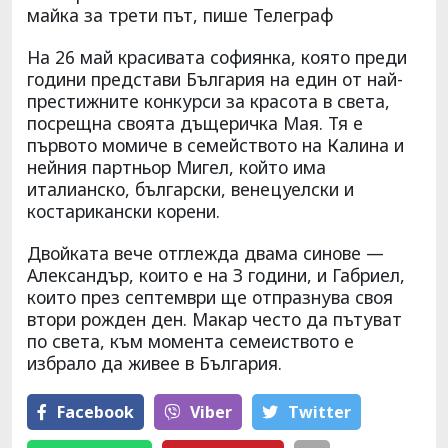
майка за трети път, пише Телеграф
На 26 май красивата софиянка, която преди
години представи България на един от най-
престижните конкурси за красота в света,
посрещна своята дъщеричка Мая. Тя е
първото момиче в семейството на Калина и
нейния партньор Мигел, който има
италианско, български, венецуелски и
костарикански корени.
Двойката вече отглежда двама синове —
Александър, които е на З години, и Габриел,
които през септември ще отпразнува своя
втори рожден ден. Макар често да пътуват
по света, към момента семеиството е
избрало да живее в България.
Facebook
Viber
Тwitter