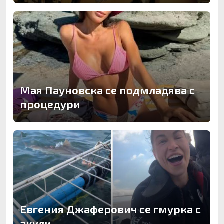
Мая Пауновска се подмладява с
процедури
Евгения Джаферович се гмурка с
акули