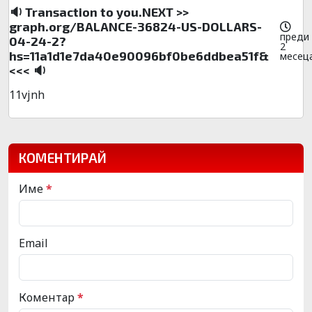
🔉 Transaction to you.NEXT >>
graph.org/BALANCE-36824-US-DOLLARS-
преди
04-24-2?
2
hs=11a1d1e7da40e90096bf0be6ddbea51f&
месец
<<< 🔉
11vjnh
КОМЕНТИРАЙ
Име
*
Email
Коментар
*