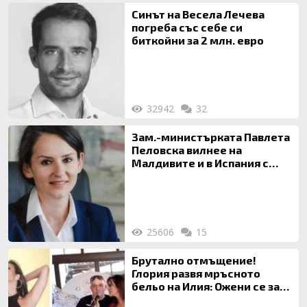
Синът на Весела Лечева
погреба със себе си
биткойни за 2 млн. евро
32942
32
Зам.-министърката Павлета
Пеловска вилнее на
Малдивите и в Испания с
богата любовница – брокер
на недвижими имоти
25606
15
Брутално отмъщение!
Глория развя мръсното
бельо на Илия: Ожени се за
120 кг жена, заряза Симона,