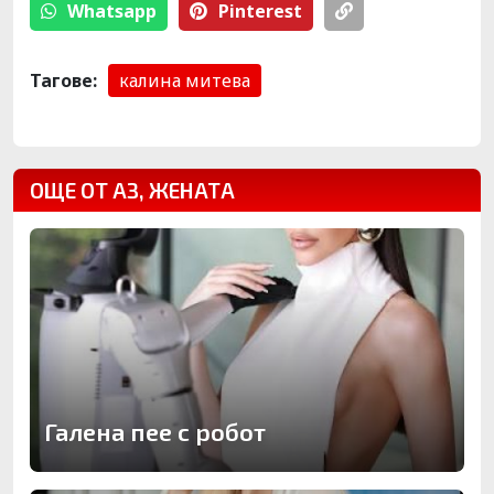
Whatsapp
Pinterest
Тагове:
калина митева
ОЩЕ ОТ АЗ, ЖЕНАТА
Галена пее с робот