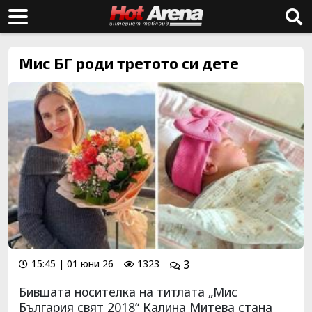
Мис БГ роди третото си дете
15:45 | 01 юни 26
1323
3
Бившата носителка на титлата „Мис
България свят 2018“ Калина Митева стана