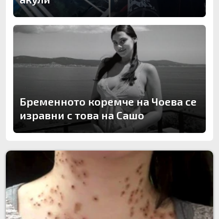
Бременното коремче на Чоева се
изравни с това на Сашо