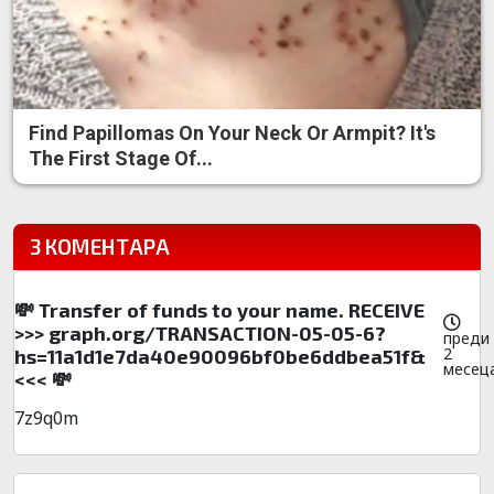
Find Papillomas On Your Neck Or Armpit? It's
The First Stage Of...
3 КОМЕНТАРА
💸 Transfer of funds to your name. RECEIVE
>>> graph.org/TRANSACTION-05-05-6?
преди
2
hs=11a1d1e7da40e90096bf0be6ddbea51f&
месец
<<< 💸
7z9q0m