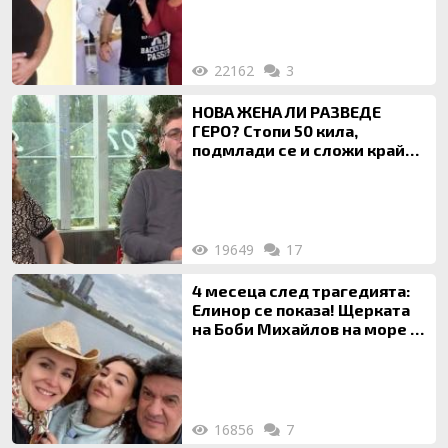
за да гледа чуждо дете!
22162
3
НОВА ЖЕНА ЛИ РАЗВЕДЕ
ГЕРО? Стопи 50 кила,
подмлади се и сложи край
на 20-годишен брак
19649
17
4 месеца след трагедията:
Елинор се показа! Щерката
на Боби Михайлов на море с
майка си
16856
7