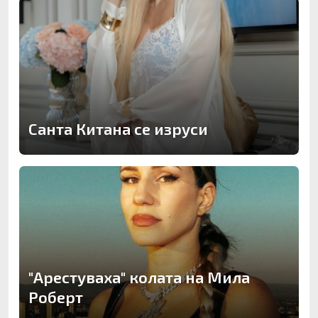
Санта Китана се изруси
"Арестуваха" колата на Мила
Роберт