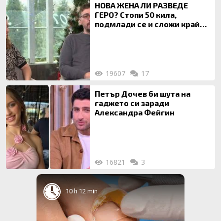
НОВА ЖЕНА ЛИ РАЗВЕДЕ
ГЕРО? Стопи 50 кила,
подмлади се и сложи край
на 20-годишен брак
19607
17
Петър Дочев би шута на
гаджето си заради
Александра Фейгин
16821
3
10 h 12 min