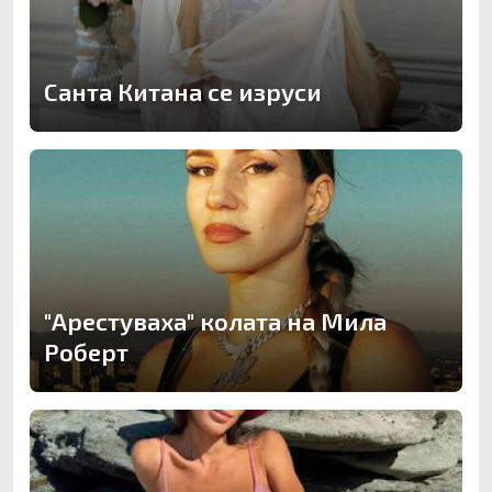
Санта Китана се изруси
"Арестуваха" колата на Мила
Роберт