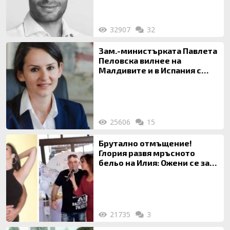
32907
32
Зам.-министърката Павлета
Пеловска вилнее на
Малдивите и в Испания с
богата любовница – брокер
на недвижими имоти
25606
15
Брутално отмъщение!
Глория развя мръсното
бельо на Илия: Ожени се за
120 кг жена, заряза Симона,
за да гледа чуждо дете!
21735
3