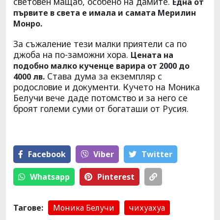
световен мащаб, особено на дамите.
Една от
първите в света е имала и самата Мерилин
Монро.
За съжаление тези малки приятели са по
джоба на по-заможни хора.
Цената на
подобно малко кученце варира от 2000 до
Става дума за екземпляр с
4000 лв.
родословие и документи. Кучето на Моника
Белучи вече даде потомство и за него се
броят големи суми от богаташи от Русия.
Facebook
Viber
Тwitter
Whatsapp
Pinterest
Тагове:
Моника Белучи
чихуахуа