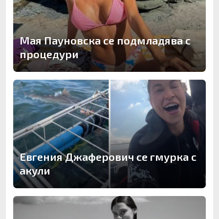
Мая Пауновска се подмладява с
процедури
Евгения Джаферович се гмурка с
акули