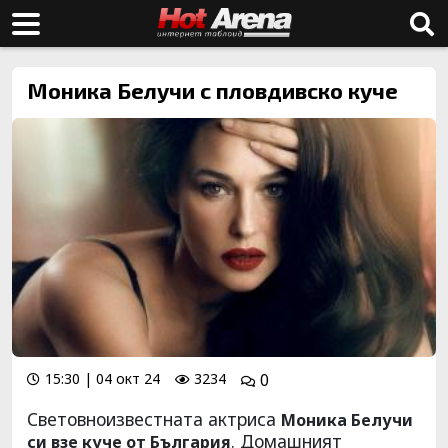
Моника Белучи с пловдивско куче
15:30 | 04 окт 24
3234
0
Световноизвестната актриса
Моника Белучи
. Домашният
си взе куче от България