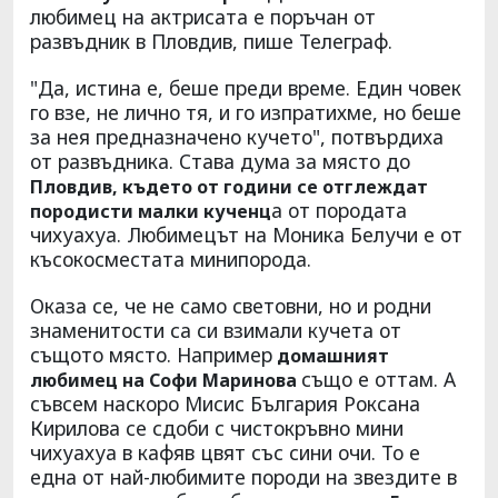
любимец на актрисата е поръчан от
развъдник в Пловдив, пише Телеграф.
"Да, истина е, беше преди време. Един човек
го взе, не лично тя, и го изпратихме, но беше
за нея предназначено кучето", потвърдиха
от развъдника. Става дума за място до
Пловдив, където от години се отглеждат
а от породата
породисти малки кученц
чихуахуа. Любимецът на Моника Белучи е от
късокосместата минипорода.
Оказа се, че не само световни, но и родни
знаменитости са си взимали кучета от
същото място. Например
домашният
също е оттам. А
любимец на Софи Маринова
съвсем наскоро Мисис България Роксана
Кирилова се сдоби с чистокръвно мини
чихуахуа в кафяв цвят със сини очи. То е
една от най-любимите породи на звездите в