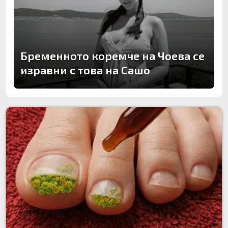
Бременното коремче на Чоева се
изравни с това на Сашо