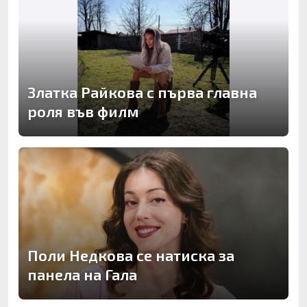
Златка Райкова с първа главна
роля във филм
Поли Недкова се натиска за
панела на Гала