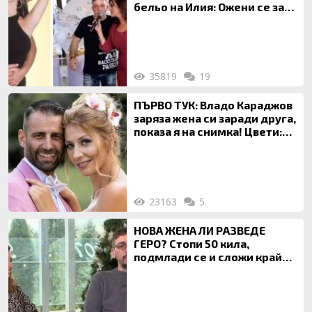
бельо на Илия: Ожени се за
120 кг жена, заряза Симона,
за да гледа чуждо дете!
35819
19
ПЪРВО ТУК: Владо Караджов
заряза жена си заради друга,
показа я на снимка! Цвети:
Ти си фалшив герой!
23163
5
НОВА ЖЕНА ЛИ РАЗВЕДЕ
ГЕРО? Стопи 50 кила,
подмлади се и сложи край
на 20-годишен брак