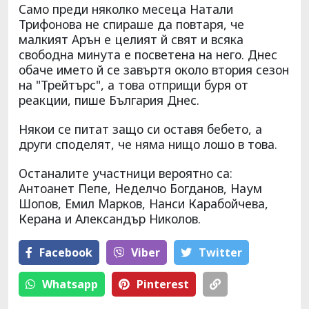
Само преди няколко месеца Натали
Трифонова не спираше да повтаря, че
малкият Арън е целият й свят и всяка
свободна минута е посветена на него. Днес
обаче името й се завъртя около втория сезон
на "Трейтърс", а това отприщи буря от
реакции, пише България Днес.
Някои се питат защо си оставя бебето, а
други споделят, че няма нищо лошо в това.
Останалите участници вероятно са:
Антоанет Пепе, Неделчо Богданов, Наум
Шопов, Емил Марков, Нанси Карабойчева,
Керана и Александър Николов.
Facebook
Viber
Тwitter
Whatsapp
Pinterest