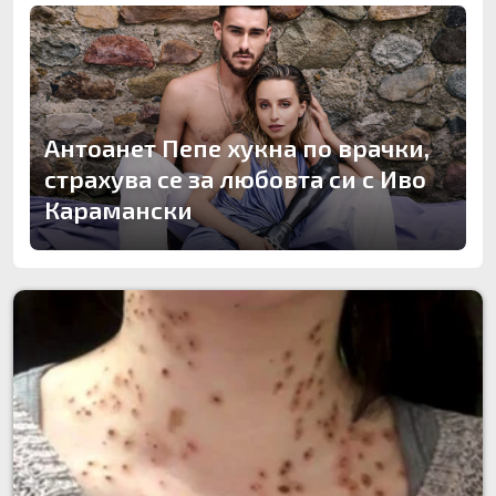
Антоанет Пепе хукна по врачки,
страхува се за любовта си с Иво
Карамански