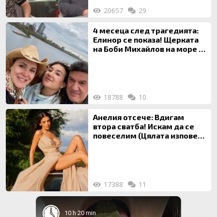
20657
29
4 месеца след трагедията:
Елинор се показа! Щерката
на Боби Михайлов на море с
майка си
18788
10
Анелия отсече: Вдигам
втора сватба! Искам да се
повеселим (Цялата изповед
ТУК)
17388
11
10 h 20 min