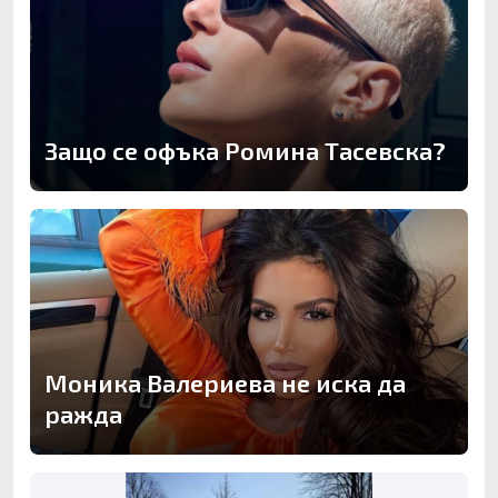
Защо се офъка Ромина Тасевска?
Моника Валериева не иска да
ражда