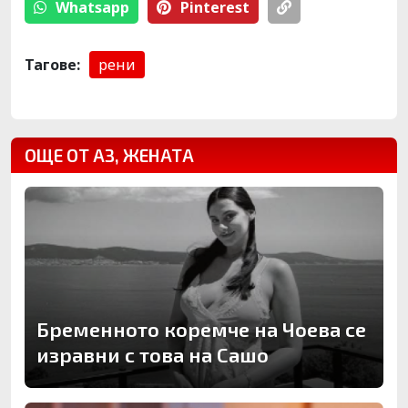
Whatsapp
Pinterest
Тагове:
рени
ОЩЕ ОТ АЗ, ЖЕНАТА
Бременното коремче на Чоева се
изравни с това на Сашо