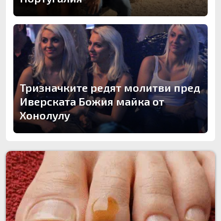
Тризначките редят молитви пред
Иверската Божия майка от
Хонолулу