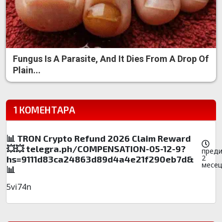
Fungus Is A Parasite, And It Dies From A Drop Of
Plain...
1 КОМЕНТАРА
📊 TRON Crypto Refund 2026 Claim Reward
💥💥 telegra.ph/COMPENSATION-05-12-9?
пред
2
hs=9111d83ca24863d89d4a4e21f290eb7d&
месе
📊
5vi74n