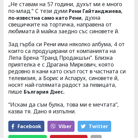
„Не ставам на 57 години, духът ми е много
по-млад." С тези думи
Рени Гайтанджиева,
, духна
по-известна само като Рени
свещичките на тортичка, направена от
любимата й майка заедно със синовете й.
Зад гърба си Рени има няколко албума, 4 от
които са продуцирани от компанията на
Лепа Брена “Гранд Продакшън”. Близка
приятелка е с Драгана Миркович, която
редовно я кани като скъп гост в частната си
телевизия, а Борис и Аспарух, синовете й,
носят най-голямата радост за певицата,
пише
България Днес.
“Искам да съм булка, това ми е мечтата”,
казва тя. Дано я изпълни.
Facebook
Viber
Тwitter