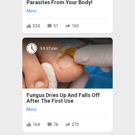
Parasites From Your Body!
More
324
51
163
5 h 37 min
Fungus Dries Up And Falls Off
After The First Use
More
164
76
273