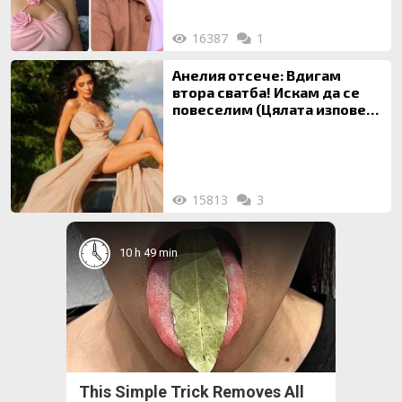
16387
1
Анелия отсече: Вдигам
втора сватба! Искам да се
повеселим (Цялата изповед
ТУК)
15813
3
10 h 49 min
This Simple Trick Removes All