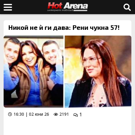
Никой не ѝ ги дава: Рени чукна 57!
16:30 | 02 юни 26
2191
1