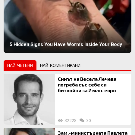
5 Hidden Signs You Have Worms Inside Your Body
НАЙ-ЧЕТЕНИ
НАЙ-КОМЕНТИРАНИ
Синът на Весела Лечева
погреба със себе си
биткойни за 2 млн. евро
32228
30
Зам.-министърката Павлета