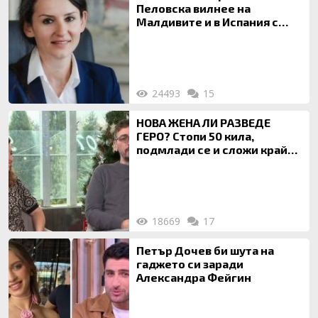
Пеловска вилнее на
Малдивите и в Испания с
богата любовница – брокер
на недвижими имоти
24493
15
НОВА ЖЕНА ЛИ РАЗВЕДЕ
ГЕРО? Стопи 50 кила,
подмлади се и сложи край
на 20-годишен брак
18669
17
Петър Дочев би шута на
гаджето си заради
Александра Фейгин