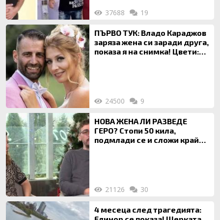
37688
19
ПЪРВО ТУК: Владо Караджов
заряза жена си заради друга,
показа я на снимка! Цвети:
Ти си фалшив герой!
24500
9
НОВА ЖЕНА ЛИ РАЗВЕДЕ
ГЕРО? Стопи 50 кила,
подмлади се и сложи край
на 20-годишен брак
21126
30
4 месеца след трагедията:
Елинор се показа! Щерката