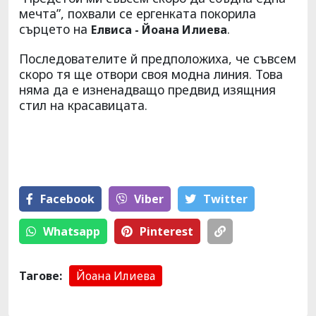
мечта”, похвали се ергенката покорила
сърцето на
.
Елвиса - Йоана Илиева
Последователите й предположиха, че съвсем
скоро тя ще отвори своя модна линия. Това
няма да е изненадващо предвид изящния
стил на красавицата.
Facebook
Viber
Тwitter
Whatsapp
Pinterest
Тагове:
Йоана Илиева