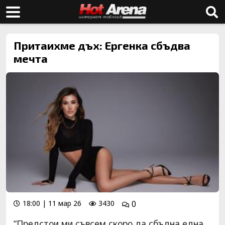
Притаихме дъх: Ергенка сбъдва
мечта
18:00 | 11 мар 26
3430
0
“Предстои ми съвсем скоро да сбъдна една