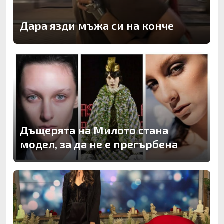
Дара язди мъжа си на конче
Дъщерята на Милото стана
модел, за да не е прегърбена