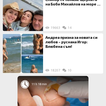
на Боби Михайлов на море с
майка си
19663
14
Андреа призна за новата си
любов – руснака Игор:
Влюбена съм!
18207
10
11 h 18 min