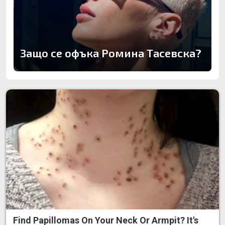
Защо се офъка Ромина Тасевска?
Find Papillomas On Your Neck Or Armpit? It's