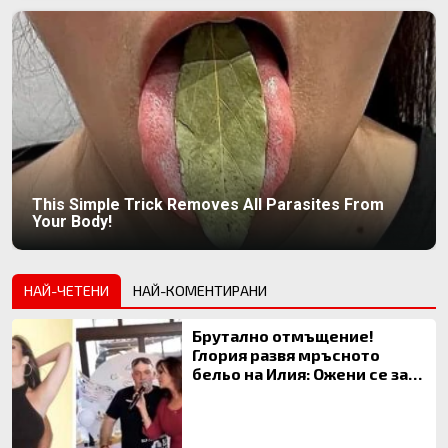
This Simple Trick Removes All Parasites From
Your Body!
НАЙ-ЧЕТЕНИ
НАЙ-КОМЕНТИРАНИ
Брутално отмъщение!
Глория развя мръсното
бельо на Илия: Ожени се за
120 кг жена, заряза Симона,
за да гледа чуждо дете!