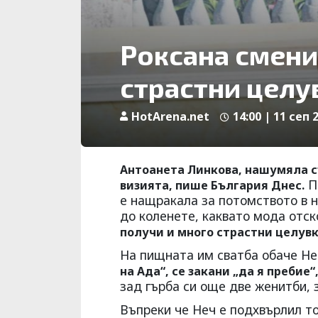
Роксана смени
страстни целу
HotArena.net
14:00 | 11 сеп 
Антоанета Линкова, нашумяла с
По
визията, пише България Днес.
е нащракала за потомството в н
до коленете, каквато мода отск
получи и много страстни целувк
На пищната им сватба обаче Не
на Ада“, се закани „да я пребие“
зад гърба си още две женитби,
Въпреки че Неч е подхвърлил то