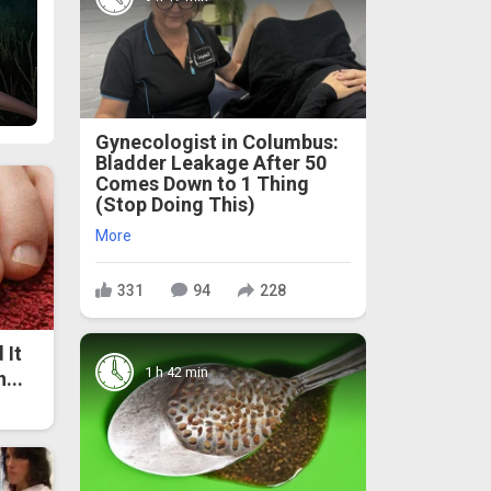
Gynecologist in Columbus:
Bladder Leakage After 50
Comes Down to 1 Thing
(Stop Doing This)
More
331
94
228
 It
1 h 42 min
...