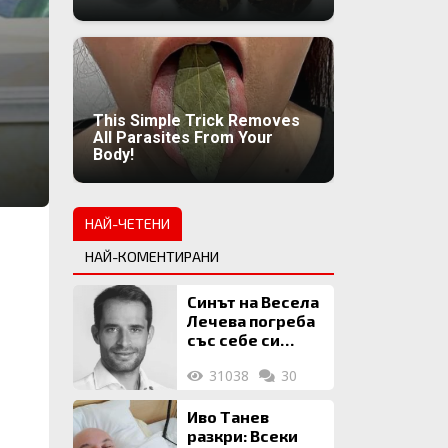
This Simple Trick Removes
All Parasites From Your
Body!
НАЙ-ЧЕТЕНИ
НАЙ-КОМЕНТИРАНИ
Синът на Весела
Лечева погреба
със себе си
биткойни за 2
31038
30
млн. евро
Иво Танев
разкри: Всеки