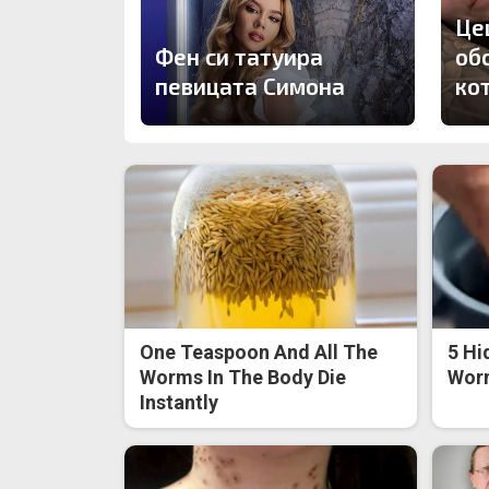
Це
Фен си татуира
об
певицата Симона
ко
One Teaspoon And All The
5 Hi
Worms In The Body Die
Worm
Instantly