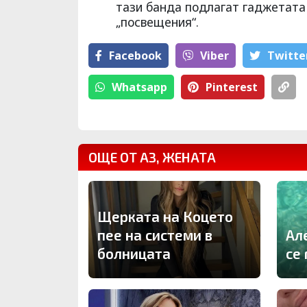
тази банда подлагат гаджетата
„посвещения“.
Facebook
Viber
Тwitte
Whatsapp
Pinterest
ОЩЕ ОТ АЗ, ЖЕНАТА
Щерката на Коцето
пее на системи в
Ал
болницата
се