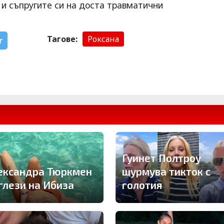
 и съпругите си на доста травматични
Тагове:
Роксана
r
Гуинет Полтроу
ександра Тюркмен
щурмува тикток с
 глези на Ибиза
голотия