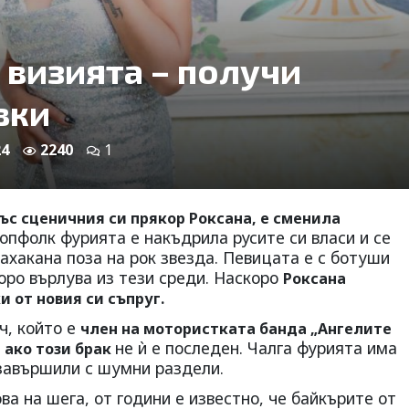
 визията – получи
вки
24
2240
1
ъс сценичния си прякор Роксана, е сменила
пфолк фурията е накъдрила русите си власи и се
ахакана поза на рок звезда. Певицата е с ботуши
оро върлува из тези среди. Наскоро
Роксана
и от новия си съпруг.
ч, който е
член на мотористката банда „Ангелите
не ѝ е последен. Чалга фурията има
, ако този брак
 завършили с шумни раздели.
ва на шега, от години е известно, че байкърите от