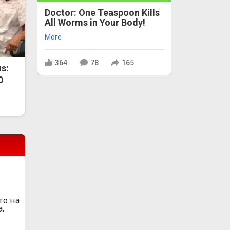
Doctor: One Teaspoon Kills
All Worms in Your Body!
More
364
78
165
s:
0
то на
.