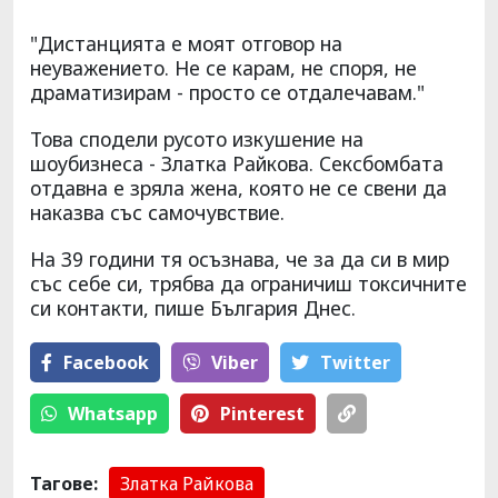
"Дистанцията е моят отговор на
неуважението. Не се карам, не споря, не
драматизирам - просто се отдалечавам."
Това сподели русото изкушение на
шоубизнеса - Златка Райкова. Сексбомбата
отдавна е зряла жена, която не се свени да
наказва със самочувствие.
На 39 години тя осъзнава, че за да си в мир
със себе си, трябва да ограничиш токсичните
си контакти, пише България Днес.
Facebook
Viber
Тwitter
Whatsapp
Pinterest
Тагове:
Златка Райкова