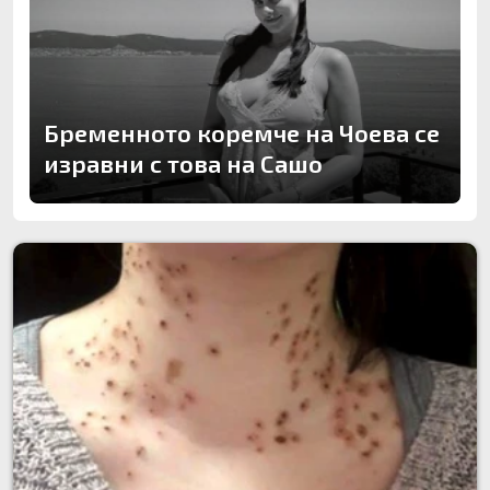
Бременното коремче на Чоева се
изравни с това на Сашо