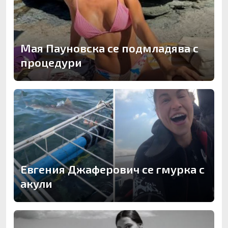
Мая Пауновска се подмладява с
процедури
Евгения Джаферович се гмурка с
акули