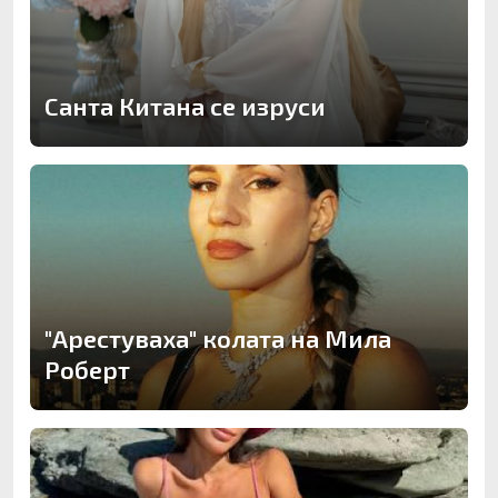
Санта Китана се изруси
"Арестуваха" колата на Мила
Роберт