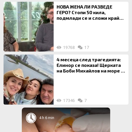
НОВА ЖЕНА ЛИ РАЗВЕДЕ
ГЕРО? Стопи 50 кила,
подмлади се и сложи край
на 20-годишен брак
19768
17
4 месеца след трагедията:
Елинор се показа! Щерката
на Боби Михайлов на море с
майка си
17346
7
4 h 6 min