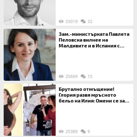
33019
32
Зам.-министърката Павлета
Пеловска вилнее на
Малдивите и в Испания с
богата любовница – брокер
на недвижими имоти
25669
15
Брутално отмъщение!
Глория развя мръсното
бельо на Илия: Ожени се за
120 кг жена, заряза Симона,
за да гледа чуждо дете!
25389
9