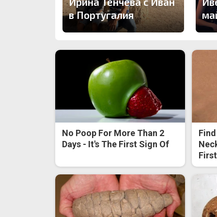
Ирина Тенчева с Иван
Ив
в Португалия
ма
No Poop For More Than 2
Find
Days - It's The First Sign Of
Neck
Firs