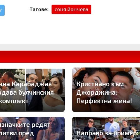
Тагове:
соня йончева
r
ина Карабаджак
Кристиано към
одава булчинския
Джорджина:
 комплект
Перфектна жена!
изначките редят
литви пред
Направо за пример: