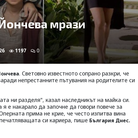
 Йончева мрази
26
1197
0
. Световно известното сопрано разкри, че
Йончева
 заради непрестанните пътувания на родителите си
та ни разделя", казал наследникът на майка си.
а я е накарало да започне да говори повече за
Оперната прима не крие, че често изпитва вина
впечатляващата си кариера, пише
България Днес.