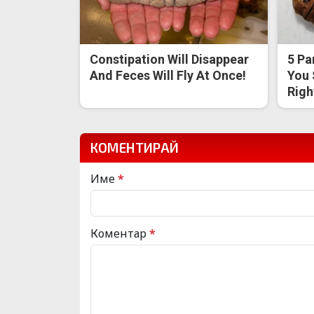
Constipation Will Disappear
5 Pa
And Feces Will Fly At Once!
You 
Righ
КОМЕНТИРАЙ
Име
*
Коментар
*