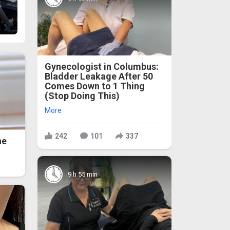
Gynecologist in Columbus:
Bladder Leakage After 50
Comes Down to 1 Thing
(Stop Doing This)
More
242
101
337
he
9 h 55 min