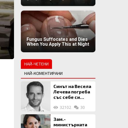
Fungus Suffocates and Dies
When You Apply This at Night
НАЙ-ЧЕТЕНИ
НАЙ-КОМЕНТИРАНИ
Синът на Весела
Лечева погреба
със себе си
биткойни за 2
32102
30
млн. евро
Зам.-
министърката