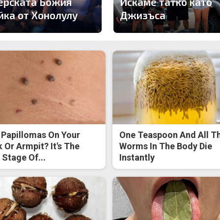
ерската Божия
Искаме татко като
йка от Хонолулу
Джизъса
 Papillomas On Your
One Teaspoon And All T
 Or Armpit? It's The
Worms In The Body Die
t Stage Of...
Instantly