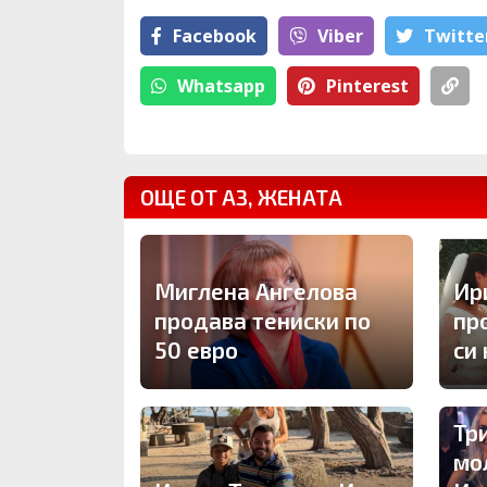
Facebook
Viber
Тwitte
Whatsapp
Pinterest
ОЩЕ ОТ АЗ, ЖЕНАТА
Миглена Ангелова
Ир
продава тениски по
пр
50 евро
си
Тр
мо