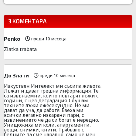
3 КОМЕНТАРА
Penko
преди 10 месеца
Zlatka trabata
До Злати
преди 10 месеца
Изкуствен Интелект ми съсипа живота.
Лъжат и дават грешна информация. Те
са извънземни, които повтарят лъжи с
години, с цел деградация. Слушам
техните лъжи ежесекундно. Не ми
дават да уча, да работя. Взеха ми
всички легално изкарани пари, с
извинението че да си богат е нередно.
Унищожиха ми коли, апартаменти,
вещи, снимки, книги. Трябвало с
бедните да сме наравно, само че мен