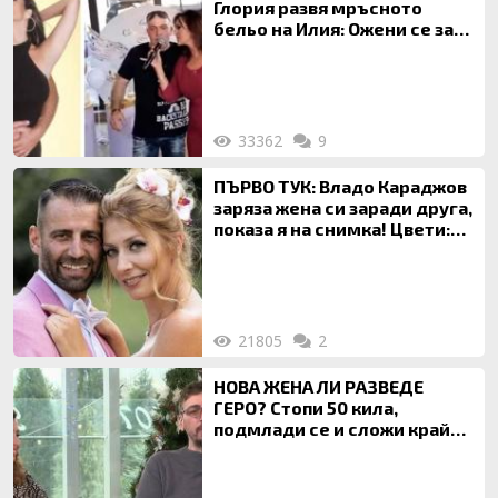
Глория развя мръсното
бельо на Илия: Ожени се за
120 кг жена, заряза Симона,
за да гледа чуждо дете!
33362
9
ПЪРВО ТУК: Владо Караджов
заряза жена си заради друга,
показа я на снимка! Цвети:
Ти си фалшив герой!
21805
2
НОВА ЖЕНА ЛИ РАЗВЕДЕ
ГЕРО? Стопи 50 кила,
подмлади се и сложи край
на 20-годишен брак