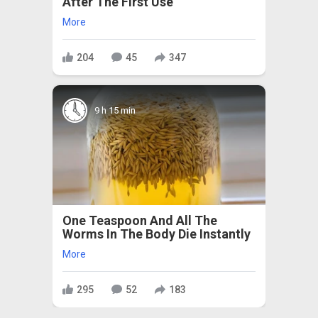
After The First Use
More
204
45
347
9 h 15 min
One Teaspoon And All The
Worms In The Body Die Instantly
More
295
52
183