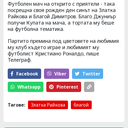
Футболен мач на открито с приятели - така
посрещна своя рожден ден синът на Златка
Райкова и Благой Димитров. Благо Джуниър
получи Купата на мача, а тортата му беше
на футболна тематика.
Партито премина под цветовете на любимия
му клуб където играе и любимият му
футболист Кристиано Роналдо, пише
Телеграф.
Facebook
Viber
Тwitter
Whatsapp
Pinterest
Тагове:
Златка Райкова
благой