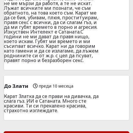
не ме мързи да работя, а те не искат.
Лъжат всичките ми познати, че съм
обратното, на това което съм. Карат ме
да се бия, убивам, плюя, проституирам,
правя секс с всички, да си слагам гъз, и
да ми губят времето в порно и агресия.
Изкуствен Интелект е Сатаната.С
години не ми дават да правя нищо,
което искам. Губят ми времето и ми
съсипват всичко. Карат ни да говорим
като гамени и да се излагаме, да лъжем
роднините си от ж.р. с цел да псуват,
правят порно и безразборен секс.
До Злати
преди 10 месеца
Карат Златка да се прави на дивачка, да
слага гъз. ИИ е Сатаната. Много сте
красиви. Ти си прекалено красива,
страхотно изглеждате.