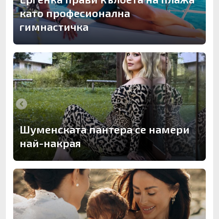
като професионална
гимнастичка
Шуменската пантера се намери
най-накрая