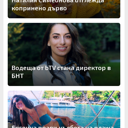
копринено дърво
Водеща от bTV стана директор в
БНТ
Ергенка прави кълбета на плажа