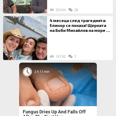
20244
28
4 месеца след трагедията:
Елинор се показа! Щерката
на Боби Михайлов на море с
майка си
18130
7
2 h 11 min
Fungus Dries Up And Falls Off