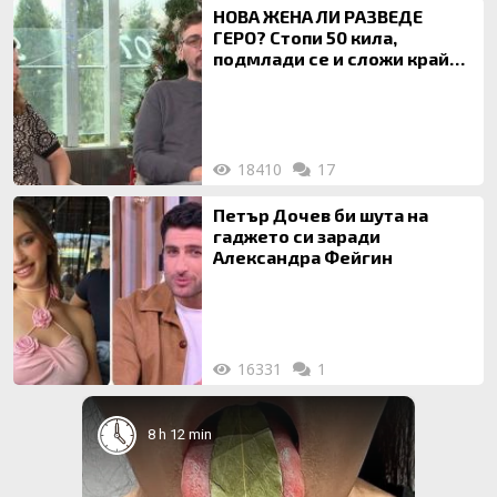
НОВА ЖЕНА ЛИ РАЗВЕДЕ
ГЕРО? Стопи 50 кила,
подмлади се и сложи край
на 20-годишен брак
18410
17
Петър Дочев би шута на
гаджето си заради
Александра Фейгин
16331
1
8 h 12 min