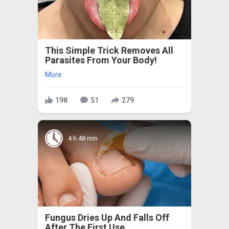
This Simple Trick Removes All
Parasites From Your Body!
More
198
51
279
4 h 48 min
Fungus Dries Up And Falls Off
After The First Use