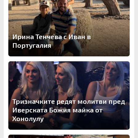
Ирина Тенчева с Иван в
Португалия
Тризначките редят молитви пред
Иверската Божия майка от
Хонолулу