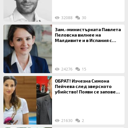
32088
30
Зам.-министърката Павлета
Пеловска вилнее на
Малдивите и в Испания с
богата любовница – брокер
на недвижими имоти
24276
15
ОБРАТ! Изчезна Симона
Пейчева след зверското
убийство! Появи се заповед
за локализирането й
21630
2