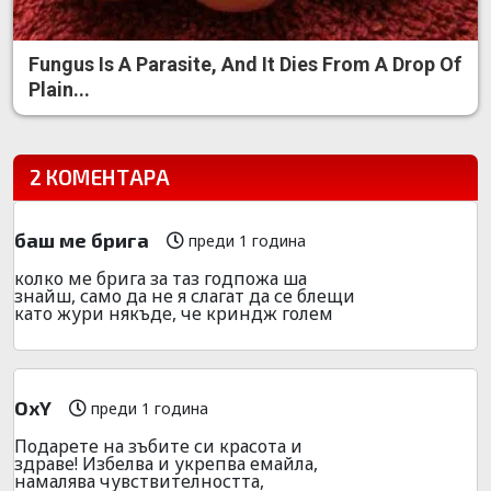
Fungus Is A Parasite, And It Dies From A Drop Of
Plain...
2 КОМЕНТАРА
баш ме брига
преди 1 година
колко ме брига за таз годпожа ша
знайш, само да не я слагат да се блещи
като жури някъде, че криндж голем
OxY
преди 1 година
Подарете на зъбите си красота и
здраве! Избелва и укрепва емайла,
намалява чувствителността,