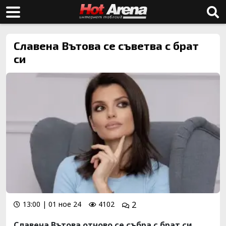
Славена Вътова се съветва с брат
си
13:00 | 01 ное 24
4102
2
Славена Вътова отново се събра с брат си.