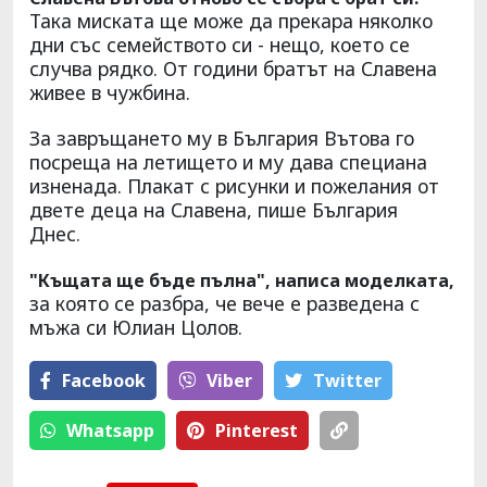
Така миската ще може да прекара няколко
дни със семейството си - нещо, което се
случва рядко. От години братът на Славена
живее в чужбина.
За завръщането му в България Вътова го
посреща на летището и му дава специана
изненада. Плакат с рисунки и пожелания от
двете деца на Славена, пише България
Днес.
"Къщата ще бъде пълна", написа моделката,
за която се разбра, че вече е разведена с
мъжа си Юлиан Цолов.
Facebook
Viber
Тwitter
Whatsapp
Pinterest