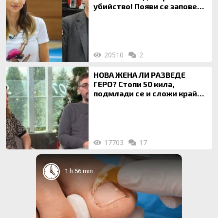
убийство! Появи се заповед
за локализирането й
20510
2
НОВА ЖЕНА ЛИ РАЗВЕДЕ
ГЕРО? Стопи 50 кила,
подмлади се и сложи край
на 20-годишен брак
17703
17
1 h 56 min