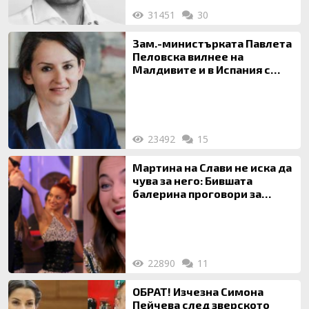
31451
30
Зам.-министърката Павлета
Пеловска вилнее на
Малдивите и в Испания с
богата любовница – брокер
на недвижими имоти
23492
15
Мартина на Слави не иска да
чува за него: Бившата
балерина проговори за
живота си с Дългия
22890
11
ОБРАТ! Изчезна Симона
Пейчева след зверското