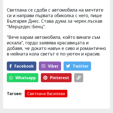
Светлана се сдоби с автомобила на мечтите
си и направи първата обиколка с него, пише
България Днес. Става дума за черен лъскав
“Мерцедес-Бенц”.
“Вече карам автомобила, който винаги съм
искала”, гордо заявява красавицата и
добавя, че докато навън е сиво и романтично
в нейната кола светът е по-уютен и красив.
Facebook
Viber
Тwitter
Whatsapp
Pinterest
Тагове:
Светлана Василева