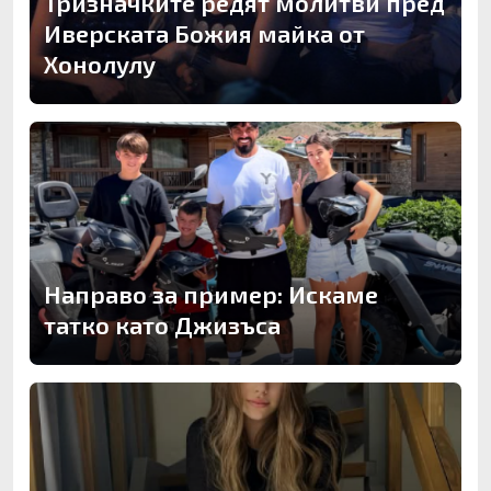
Тризначките редят молитви пред
Иверската Божия майка от
Хонолулу
Направо за пример: Искаме
татко като Джизъса