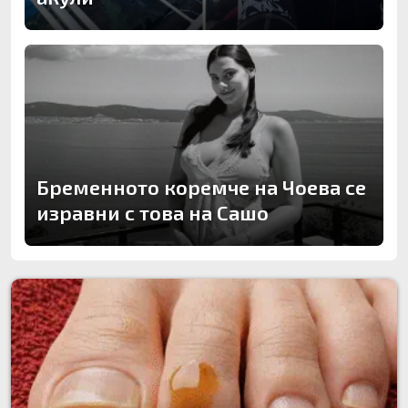
Бременното коремче на Чоева се
изравни с това на Сашо