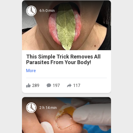
6 h 0 min
This Simple Trick Removes All
Parasites From Your Body!
More
289
197
117
2 h 14 min