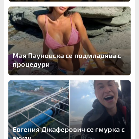
Мая Пауновска се подмладява с
процедури
Евгения Джаферович се гмурка с
акули