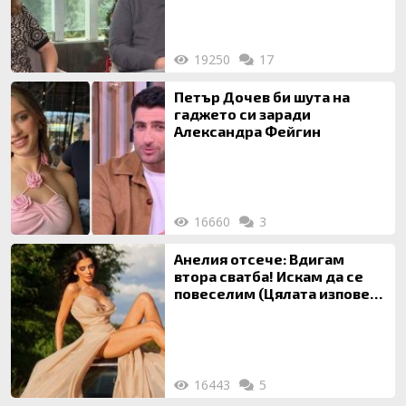
19250
17
Петър Дочев би шута на
гаджето си заради
Александра Фейгин
16660
3
Анелия отсече: Вдигам
втора сватба! Искам да се
повеселим (Цялата изповед
ТУК)
16443
5