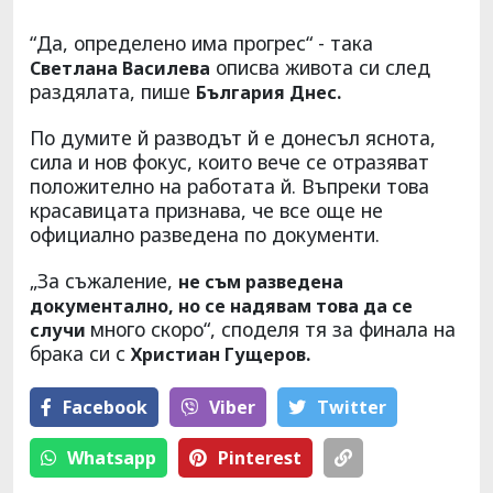
“Да, определено има прогрес“ - така
описва живота си след
Светлана Василева
раздялата, пише
България Днес.
По думите й разводът й е донесъл яснота,
сила и нов фокус, които вече се отразяват
положително на работата й. Въпреки това
красавицата признава, че все още не
официално разведена по документи.
„За съжаление,
не съм разведена
документално, но се надявам това да се
много скоро“, споделя тя за финала на
случи
брака си с
Христиан Гущеров.
Facebook
Viber
Тwitter
Whatsapp
Pinterest