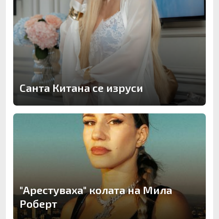
Санта Китана се изруси
"Арестуваха" колата на Мила
Роберт