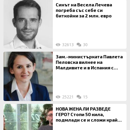
Синът на Весела Лечева
погреба със себе си
биткойни за 2 млн. евро
32613
30
Зам.-министърката Павлета
Пеловска вилнее на
Малдивите и в Испания с
богата любовница – брокер
на недвижими имоти
25221
15
НОВА ЖЕНА ЛИ РАЗВЕДЕ
ГЕРО? Стопи 50 кила,
подмлади се и сложи край
на 20-годишен брак