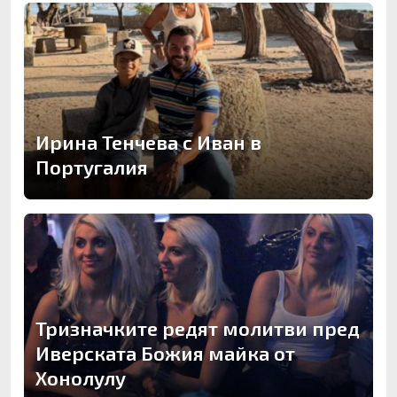
Ирина Тенчева с Иван в
Португалия
Тризначките редят молитви пред
Иверската Божия майка от
Хонолулу