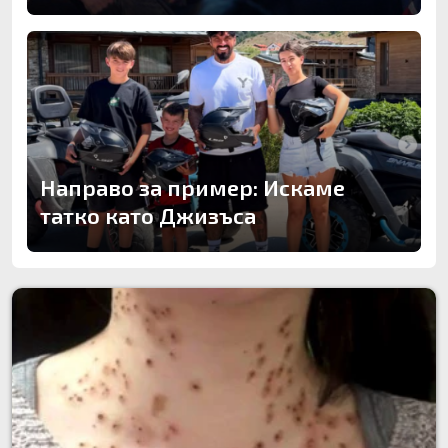
Направо за пример: Искаме
татко като Джизъса