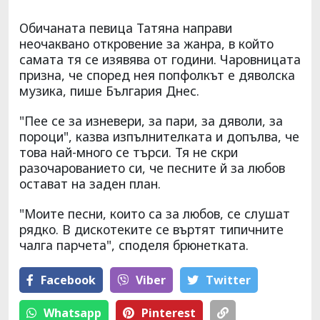
Обичаната певица Татяна направи
неочаквано откровение за жанра, в който
самата тя се изявява от години. Чаровницата
призна, че според нея попфолкът е дяволска
музика, пише България Днес.
"Пее се за изневери, за пари, за дяволи, за
пороци", казва изпълнителката и допълва, че
това най-много се търси. Тя не скри
разочарованието си, че песните й за любов
остават на заден план.
"Моите песни, които са за любов, се слушат
рядко. В дискотеките се въртят типичните
чалга парчета", споделя брюнетката.
Facebook
Viber
Тwitter
Whatsapp
Pinterest