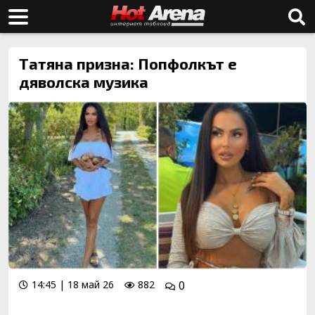
Татяна призна: Попфолкът е
дяволска музика
14:45 | 18 май 26
882
0