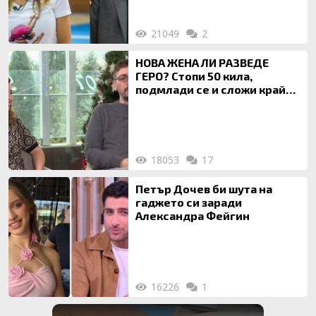
21049
2
НОВА ЖЕНА ЛИ РАЗВЕДЕ
ГЕРО? Стопи 50 кила,
подмлади се и сложи край
на 20-годишен брак
18053
17
Петър Дочев би шута на
гаджето си заради
Александра Фейгин
16226
1