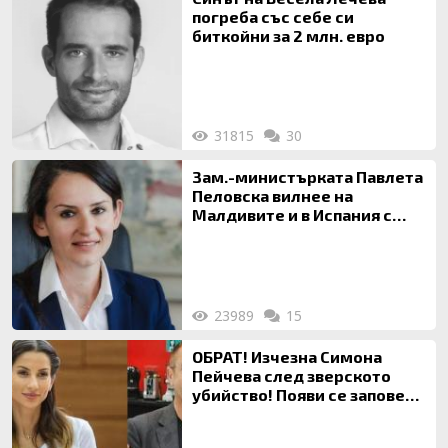
погреба със себе си
биткойни за 2 млн. евро
31815
30
Зам.-министърката Павлета
Пеловска вилнее на
Малдивите и в Испания с
богата любовница – брокер
на недвижими имоти
23989
15
ОБРАТ! Изчезна Симона
Пейчева след зверското
убийство! Появи се заповед
за локализирането й