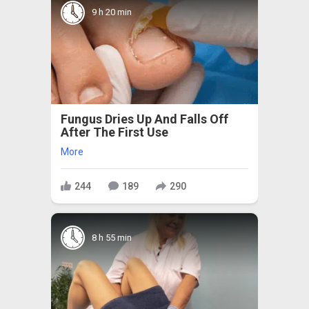
9 h 20 min
Fungus Dries Up And Falls Off
After The First Use
More
244
189
290
8 h 55 min