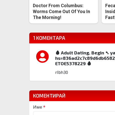
Doctor From Columbus:
Feca
Worms Come Out Of You In
Insi
The Morning!
Fast
1 КОМЕНТАРА
🩸 Adult Dating. Begin ➴
hs=836ad2c7c89d6db65826
ETOE5378229 🩸
rlbh30
КОМЕНТИРАЙ
Име
*