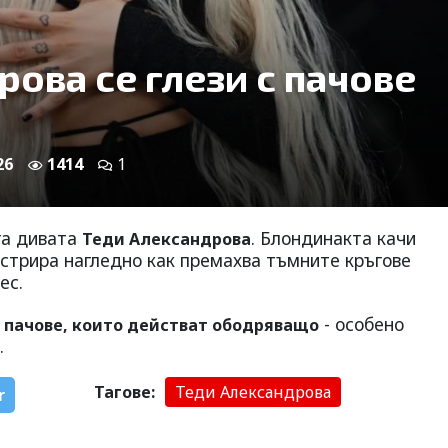
ова се глези с пачове
26
1414
1
га дивата
. Блондинакта качи
Теди Александрова
нстрира нагледно как премахва тъмните кръгове
ес.
и
- особено
пачове, които действат ободряващо
.
Тагове:
Теди Александрова
r