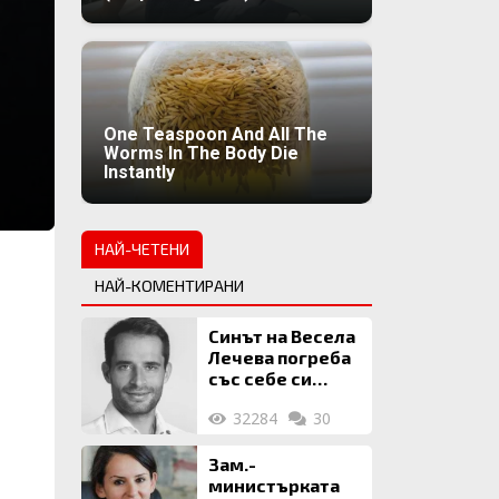
One Teaspoon And All The
Worms In The Body Die
Instantly
НАЙ-ЧЕТЕНИ
НАЙ-КОМЕНТИРАНИ
Синът на Весела
Лечева погреба
със себе си
биткойни за 2
32284
30
млн. евро
Зам.-
министърката