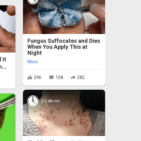
Fungus Suffocates and Dies
When You Apply This at
Night
 It
More
...
296
138
282
2 h 48 min