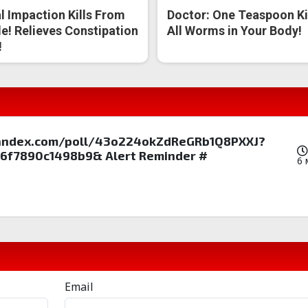
l Impaction Kills From
Doctor: One Teaspoon Ki
de! Relieves Constipation
All Worms in Your Body!
!
 yandex.com/poll/43o224okZdReGRb1Q8PXXJ?
f7890c1498b9& Alert Reminder #
6 
Email