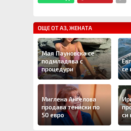
ОЩЕ ОТ АЗ, ЖЕНАТА
Мая Пауновска се
подмладява с
Ев
процедури
се 
Миглена Ангелова
Ир
продава тениски по
пр
50 евро
си