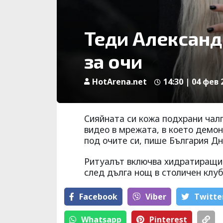
Теди Александр
за очи
HotArena.net
14:30 | 04 фев 
Сияйната си кожа подхрани чал
видео в мрежата, в което демо
под очите си, пише България Дн
Ритуалът включва хидратиращ
след дълга нощ в столичен клуб
Facebook
Viber
Тwitte
Whatsapp
Pinterest