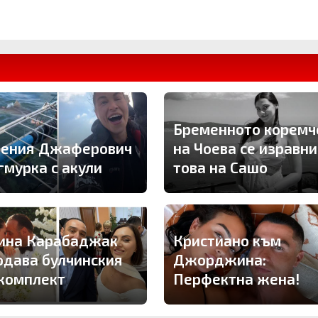
Бременното коремч
гения Джаферович
на Чоева се изравни
гмурка с акули
това на Сашо
ина Карабаджак
Кристиано към
одава булчинския
Джорджина:
 комплект
Перфектна жена!