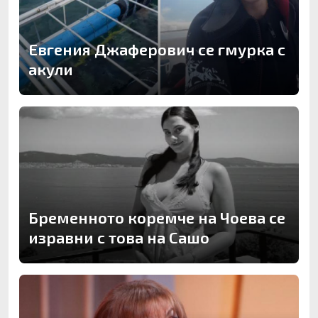
Евгения Джаферович се гмурка с
акули
Бременното коремче на Чоева се
изравни с това на Сашо