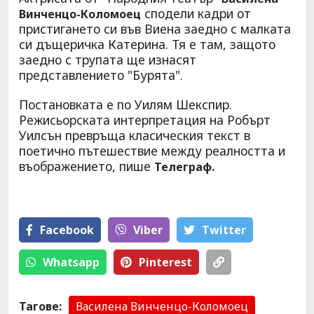
сподели кадри от
Винченцо-Коломоец
пристигането си във Виена заедно с малката
си дъщеричка Катерина. Тя е там, защото
заедно с трупата ще изнасят
представлението "Бурята".
Постановката е по Уилям Шекспир.
Режисьорската интерпретация на Робърт
Уилсън превръща класическия текст в
поетично пътешествие между реалността и
въображението, пише
Телеграф.
Facebook
Viber
Тwitter
Whatsapp
Pinterest
Тагове:
Василена Винченцо-Коломоец