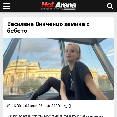
Василена Винченцо замина с
бебето
16:30 | 04 юни 26
2100
0
Актрисата от "Народния театър"
Василена