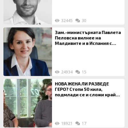
32445
30
Зам.-министърката Павлета
Пеловска вилнее на
Малдивите и в Испания с
богата любовница – брокер
на недвижими имоти
24934
15
НОВА ЖЕНА ЛИ РАЗВЕДЕ
ГЕРО? Стопи 50 кила,
подмлади се и сложи край
на 20-годишен брак
18921
17