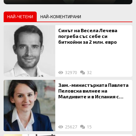
НАЙ-ЧЕТЕНИ
НАЙ-КОМЕНТИРАНИ
Синът на Весела Лечева
погреба със себе си
биткойни за 2 млн. евро
32970
32
Зам.-министърката Павлета
Пеловска вилнее на
Малдивите и в Испания с
богата любовница – брокер
на недвижими имоти
25627
15