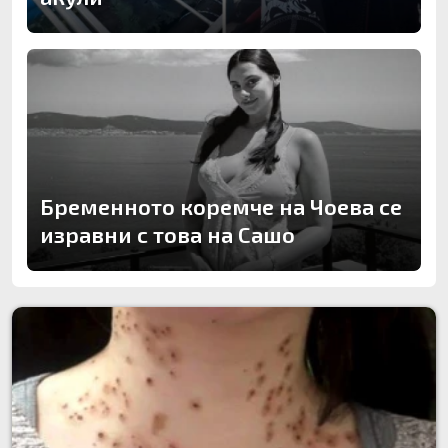
Бременното коремче на Чоева се
изравни с това на Сашо