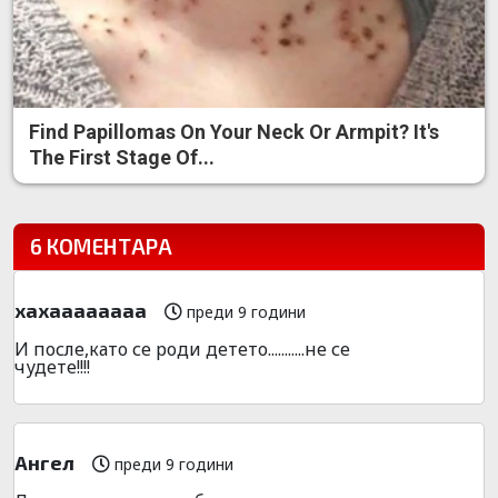
Find Papillomas On Your Neck Or Armpit? It's
The First Stage Of...
6 КОМЕНТАРА
xaxaaaaaaaa
преди 9 години
И после,като се роди детето...........не се
чудете!!!!
Ангел
преди 9 години