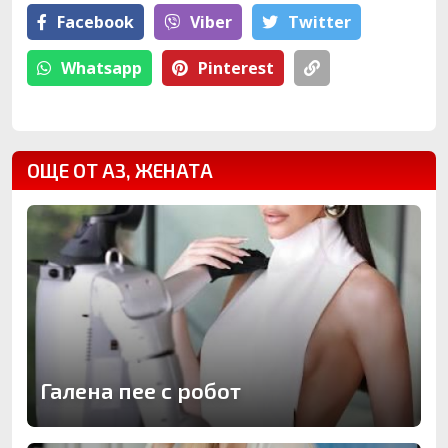
Facebook
Viber
Тwitter
Whatsapp
Pinterest
ОЩЕ ОТ АЗ, ЖЕНАТА
Галена пее с робот