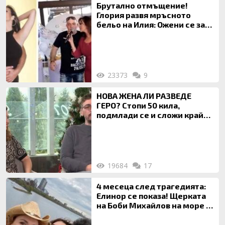
Брутално отмъщение!
Глория развя мръсното
бельо на Илия: Ожени се за
120 кг жена, заряза Симона,
за да гледа чуждо дете!
23373
9
НОВА ЖЕНА ЛИ РАЗВЕДЕ
ГЕРО? Стопи 50 кила,
подмлади се и сложи край
на 20-годишен брак
19684
17
4 месеца след трагедията:
Елинор се показа! Щерката
на Боби Михайлов на море с
майка си