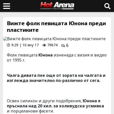
Вижте фолк певицата Юнона преди
пластиките
9:29 | 10 яну 17
79674
6
Фолк певицата
Юнона
изненада с визия и видео
от 1995 г.
Чалга дивата пее още от зората на чалгата и
изглежда значително по-различно от сега.
Освен силикон и други подобрения,
Юнона е
пръснала над 20 хил. за холивудска усмивка
и порцеланови фасети.