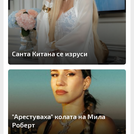
Санта Китана се изруси
"Арестуваха" колата на Мила
Роберт