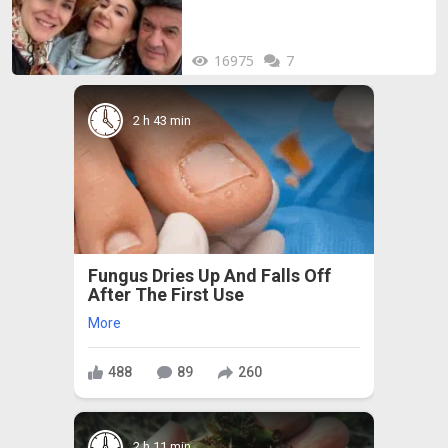
16975
7
2 h 43 min
Fungus Dries Up And Falls Off
After The First Use
More
488
89
260
2 h 11 min