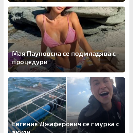
Мая Пауновска се подмладява с
процедури
Евгения Джаферович се гмурка с
акули