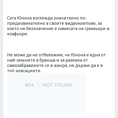
Сега Юнона изглежда значително по-
предизвикателно в своите видеоклипове, за
което не беззначение е намесата на гримьори и
коафьори.
Не може да не отбележим, че Юнона е една от
най-земните в бранша и за разлика от
самозабравилите се в жанра, не държи да е в
топ класациите.