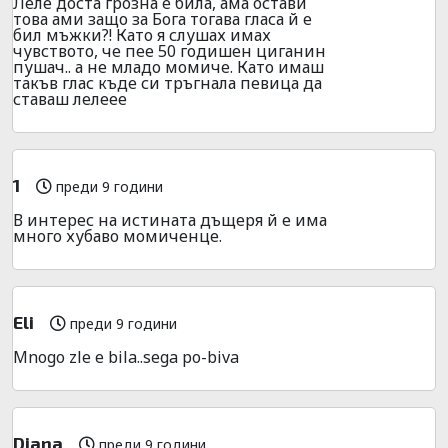
Леле доста грозна е била, ама остави
това ами защо за Бога тогава гласа й е
бил мъжки?! Като я слушах имах
чувството, че пее 50 годишен циганин
пушач.. а не младо момиче. Като имаш
такъв глас къде си тръгнала певица да
ставаш лелеее
1
преди 9 години
В интерес на истината дъщеря й е има
много хубаво момиченце.
Eli
преди 9 години
Mnogo zle e bila..sega po-biva
Diana
преди 9 години