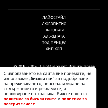
ЛАЙФСТАЙЛ
ЛЮБОПИТНО
СКАНДАЛИ
АЗ, ЖЕНАТА
ПОД ПРИЦЕЛ
ХИП ХОП
© 2010 - 2026 | HotArena.net. Всички права
запазени.
С използването на сайта вие приемате, че
използваме „
" за подобряване
бисквитки
на преживяването, персонализиране на
РЕКЛАМА
съдържанието и рекламите, и
КОНТАКТИ
анализиране на трафика. Вижте нашата
и
политика за бисквитките
политика за
ОБЩИ УСЛОВИЯ
.
поверителност
ПОЛИТИКА ЗА ПОВЕРИТЕЛНОСТ