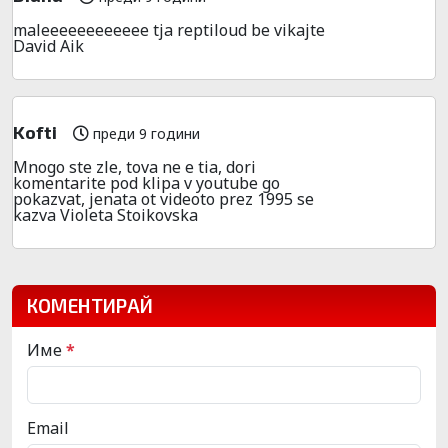
maleeeeeeeeeeee tja reptiloud be vikajte
David Aik
Kofti
преди 9 години
Mnogo ste zle, tova ne e tia, dori
komentarite pod klipa v youtube go
pokazvat, jenata ot videoto prez 1995 se
kazva Violeta Stoikovska
КОМЕНТИРАЙ
Име
*
Email