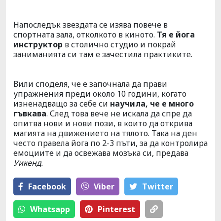
Напоследък звездата се изява повече в
спортната зала, отколкото в киното.
Тя е йога
инструктор
в столично студио и покрай
заниманията си там е зачестила практиките.
Вили споделя, че е започнала да прави
упражнения преди около 10 години, когато
изненадващо за себе си
научила, че е много
гъвкава
. След това вече не искала да спре да
опитва нови и нови пози, в които да открива
магията на движението на тялото. Така на ден
често правела йога по 2-3 пъти, за да контролира
емоциите и да освежава мозъка си, предава
Уикенд
.
Facebook
Viber
Тwitter
Whatsapp
Pinterest