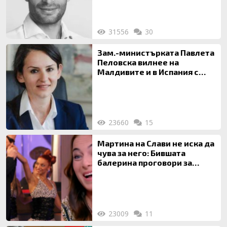
31556
30
Зам.-министърката Павлета
Пеловска вилнее на
Малдивите и в Испания с
богата любовница – брокер
на недвижими имоти
23660
15
Мартина на Слави не иска да
чува за него: Бившата
балерина проговори за
живота си с Дългия
23009
11