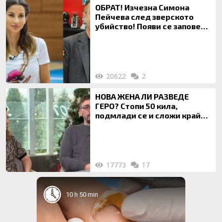
ОБРАТ! Изчезна Симона
Пейчева след зверското
убийство! Появи се заповед
за локализирането й
20622
2
НОВА ЖЕНА ЛИ РАЗВЕДЕ
ГЕРО? Стопи 50 кила,
подмлади се и сложи край
на 20-годишен брак
17773
17
10 h 50 min