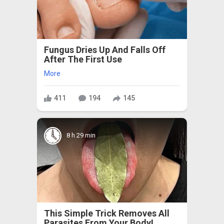
Fungus Dries Up And Falls Off
After The First Use
More
411
194
145
8 h 29 min
This Simple Trick Removes All
Parasites From Your Body!