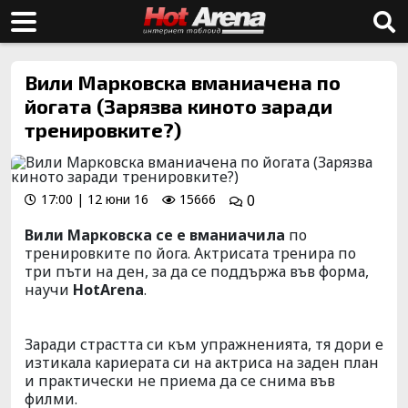
Вили Марковска вманиачена по
йогата (Зарязва киното заради
тренировките?)
17:00 | 12 юни 16
15666
0
Вили Марковска се е вманиачила
по
тренировките по йога. Актрисата тренира по
три пъти на ден, за да се поддържа във форма,
научи
HotArena
.
Заради страстта си към упражненията, тя дори е
изтикала кариерата си на актриса на заден план
и практически не приема да се снима във
филми.