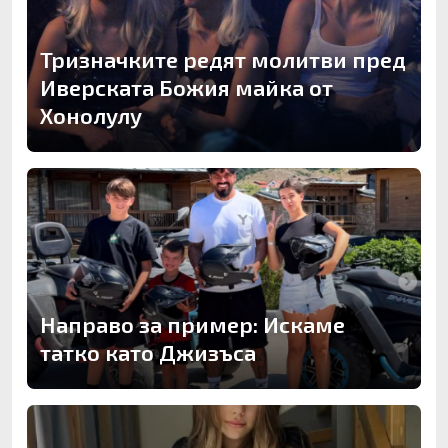
Тризначките редят молитви пред
Иверската Божия майка от
Хонолулу
Направо за пример: Искаме
татко като Джизъса