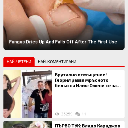
Fungus Dries Up And Falls Off After The First Use
НАЙ-ЧЕТЕНИ
НАЙ-КОМЕНТИРАНИ
Брутално отмъщение!
Глория развя мръсното
бельо на Илия: Ожени се за
120 кг жена, заряза Симона,
за да гледа чуждо дете!
35259
11
ПЪРВО ТУК: Владо Караджов