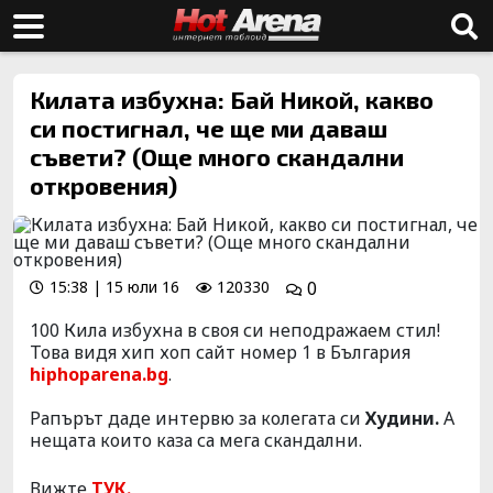
Килата избухна: Бай Никой, какво
си постигнал, че ще ми даваш
съвети? (Още много скандални
откровения)
15:38 | 15 юли 16
120330
0
100 Кила избухна в своя си неподражаем стил!
Това видя хип хоп сайт номер 1 в България
hiphoparena.bg
.
Рапърът даде интервю за колегата си
Худини.
А
нещата които каза са мега скандални.
Вижте
ТУК.