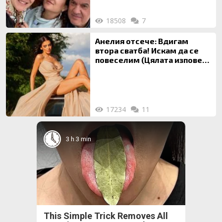
18508
7
Анелия отсече: Вдигам
втора сватба! Искам да се
повеселим (Цялата изповед
ТУК)
17234
11
3 h 3 min
This Simple Trick Removes All