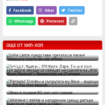
Facebook
Viber
Тwitter
Whatsapp
Pinterest
Julia Castle представи третата си
ОЩЕ ОТ ХИП-ХОП
песен! Певицата подготвя цял
Ъпсурт, Криско, 100 Кила, Дара,
албум
Тита и още куп други звезди се
събират на сцената на „Arte Music
Рапърът Dim4ou и съпругата му
Festival” – Велинград на 27 април
Веси – водещи на 359 Hip Hop
Awards
Влизане с взлом и нападение
Влез в първия BG хип-хоп сериал
срещу рапъра Христо от дуета
Ексклузивно! Певицата Джулия
Зипо и Слаш
Касъл показа гърди в новия си