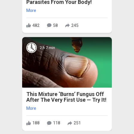
Parasites From Your Body!
More
482
58
245
2 h 7 min
This Mixture ‘Burns’ Fungus Off
After The Very First Use — Try It!
More
188
118
251