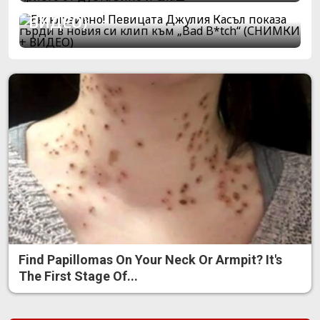
клип към „Bad B*tch“ (СНИМКИ +
ВИДЕО)
Find Papillomas On Your Neck Or Armpit? It's
The First Stage Of...