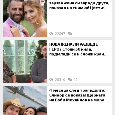
заряза жена си заради друга,
показа я на снимка! Цвети:
Ти си фалшив герой!
22897
4
НОВА ЖЕНА ЛИ РАЗВЕДЕ
ГЕРО? Стопи 50 кила,
подмлади се и сложи край
на 20-годишен брак
20510
29
4 месеца след трагедията:
Елинор се показа! Щерката
на Боби Михайлов на море с
майка си