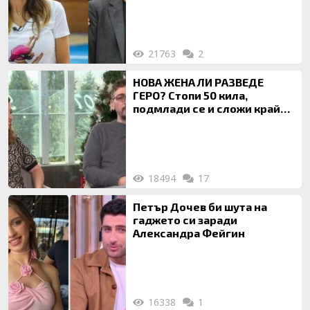
21763
2
НОВА ЖЕНА ЛИ РАЗВЕДЕ
ГЕРО? Стопи 50 кила,
подмлади се и сложи край
на 20-годишен брак
18494
17
Петър Дочев би шута на
гаджето си заради
Александра Фейгин
16338
1