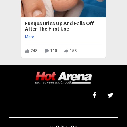
Fungus Dries Up And Falls Off
After The First Use
More
248
110
158
ЛАЙФСТАЙЛ