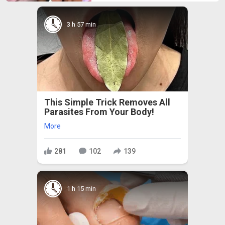
3 h 57 min
This Simple Trick Removes All
Parasites From Your Body!
More
281
102
139
1 h 15 min