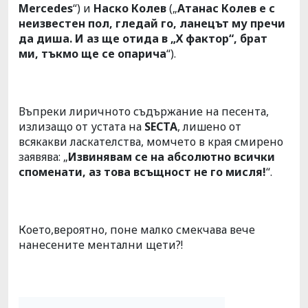
Mercedes
“) и
Наско Колев
(„
Атанас Колев е с
неизвестен пол, гледай го, ланецът му пречи
да диша. И аз ще отида в „Х фактор“, брат
ми, тъкмо ще се опарича
“).
Въпреки лиричното съдържание на песента,
излизащо от устата на
SECTA
, лишено от
всякакви ласкателства, момчето в края смирено
заявява: „
Извинявам се на абсолютно всички
споменати, аз това всъщност не го мисля!
“.
Което,вероятно, поне малко смекчава вече
нанесените ментални щети?!