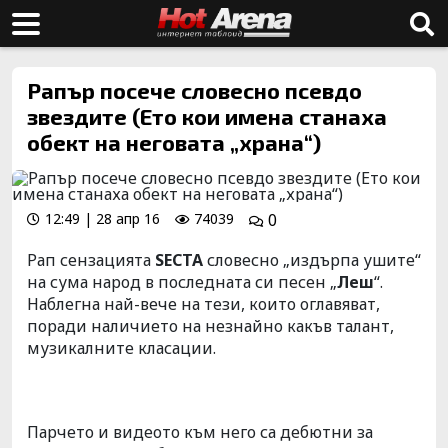
Рапър посече словесно псевдо
звездите (Ето кои имена станаха
обект на неговата „храна“)
12:49 | 28 апр 16
74039
0
Рап сензацията
SECTA
словесно „издърпа ушите“
на сума народ в последната си песен „
Леш
“.
Наблегна най-вече на тези, които оглавяват,
поради наличието на незнайно какъв талант,
музикалните класации.
Парчето и видеото към него са дебютни за