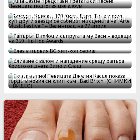
събират на сцената на „Arte Music
Рапърът Dim4ou и съпругата му
Festival” – Велинград на 27 април
Веси – водещи на 359 Hip Hop
Awards
Влизане с взлом и нападение
Влез в първия BG хип-хоп сериал
срещу рапъра Христо от дуета
Ексклузивно! Певицата Джулия
Зипо и Слаш
Касъл показа гърди в новия си
клип към „Bad B*tch“ (СНИМКИ +
ВИДЕО)