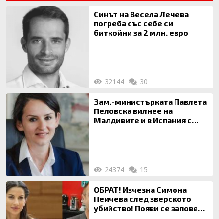
Синът на Весела Лечева
погреба със себе си
биткойни за 2 млн. евро
32144
30
Зам.-министърката Павлета
Пеловска вилнее на
Малдивите и в Испания с
богата любовница – брокер
на недвижими имоти
24374
15
ОБРАТ! Изчезна Симона
Пейчева след зверското
убийство! Появи се заповед
за локализирането й