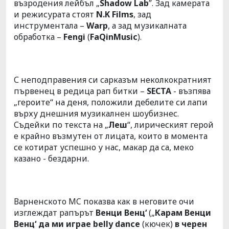
възродения лейбъл „
Shadow Lab
”. Зад камерата
и режисурата стоят
N.K Films
, зад
инструментала –
Warp
, а зад музикалната
обработка –
Fengi
(
FaQinMusic
).
С неподправения си сарказъм неколкократният
първенец в редица рап битки –
SECTA
- възпява
„героите“ на деня, положили дебелите си лапи
върху днешния музикалнен шоубизнес.
Съдейки по текста на „
Леш
“, лирическият герой
е крайно възмутен от лицата, които в момента
се котират успешно у нас, макар да са, меко
казано - бездарни.
Варненското MC показва как в неговите очи
изглеждат рапърът
Венци Венц‘
(„
Карам Венци
Венц‘ да ми играе
belly dance
(кючек)
в черен