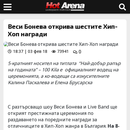
Веси Бонева открива шестите Хип-
Хоп награди
18:37 | 03 фев 18
73941
0
5-кратният носител на титлата “Най-добър рапър
на годината” – 100 Kila е официалният воде
щ на
церемонията, а ко-водещи са изкусителните
Калина Паскалева и Елена Брусарска
С разтърсващо шоу Веси Бонева и Live Band ще
открият престижната церемония по
раздаването на поредните награди за
отличниците в Хип-Хоп жанра в България.
На 8-