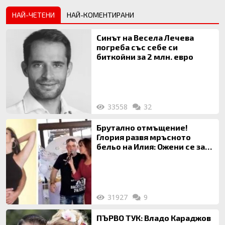
НАЙ-ЧЕТЕНИ
НАЙ-КОМЕНТИРАНИ
Синът на Весела Лечева
погреба със себе си
биткойни за 2 млн. евро
33558
32
Брутално отмъщение!
Глория развя мръсното
бельо на Илия: Ожени се за
120 кг жена, заряза Симона,
за да гледа чуждо дете!
31927
9
ПЪРВО ТУК: Владо Караджов