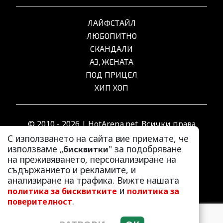
ЛАЙФСТАЙЛ
ЛЮБОПИТНО
СКАНДАЛИ
АЗ, ЖЕНАТА
ПОД ПРИЦЕЛ
ХИП ХОП
© 2010 - 2026 | HotArena.net. Всички права
запазени.
С използването на сайта вие приемате, че
използваме „
" за подобряване
бисквитки
на преживяването, персонализиране на
РЕКЛАМА
съдържанието и рекламите, и
КОНТАКТИ
анализиране на трафика. Вижте нашата
и
политика за бисквитките
политика за
ОБЩИ УСЛОВИЯ
.
поверителност
ПОЛИТИКА ЗА ПОВЕРИТЕЛНОСТ
ПОЛИТИКА ЗА БИСКВИТКИТЕ