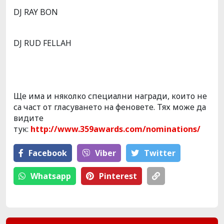
DJ RAY BON
DJ RUD FELLAH
Ще има и няколко специални награди, които не
са част от гласуването на феновете. Тях може да
видите
тук:
http://www.359awards.com/nominations/
Facebook
Viber
Тwitter
Whatsapp
Pinterest
Julia Castle представи третата си