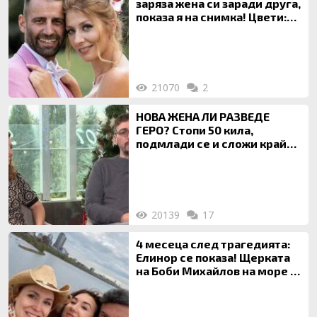
заряза жена си заради друга,
показа я на снимка! Цвети:
Ти си фалшив герой!
21070
2
НОВА ЖЕНА ЛИ РАЗВЕДЕ
ГЕРО? Стопи 50 кила,
подмлади се и сложи край
на 20-годишен брак
20139
17
4 месеца след трагедията:
Елинор се показа! Щерката
на Боби Михайлов на море с
майка си