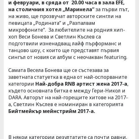
и февруари, в сряда от 20.00 часа в зала
EFE
,
на столичния хотел „Маринела”
за първи път,
на живо, ще прозвучат авторските сингли на
певицата „Родината” и „Разпалвам
микрофоните”. За любителите на родния хип-
хоп Веси Бонева и Светлин Къслев са
подготвили изненадващ лайф пърформанс и
танцово шоу, с които ще представят първия
сингъл от новия си албум с неочакван featuring.
Самата Весела Бонева ще се състезава за
заветната статуетка в една от най-оспорваните
категории
Най-добра
RNB
артист жена 2017-а
,
където основната битка е между Гери-Никол и
DARA. Авторът на най-горещите хитове на 2017-
а, Светлин Къслев е номиниран в категорията
Бийтмейкър мейнстрийм 2017-а.
В някои категории резултатите са почти равни,