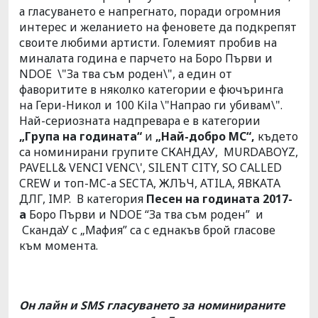
а гласуването е напрегнато, поради огромния
интерес и желанието на феновете да подкрепят
своите любими артисти. Големият пробив на
миналата година е парчето на Боро Първи и
NDOE \"За тва съм роден\", а един от
фаворитите в няколко категории е фючъринга
на Гери-Никол и 100 Kila \"Напрао ги убивам\".
Най-сериозната надпревара е в категории
„Група на годината“
и
„Най-добро МС“,
където
са номинирани групите СКАНДАУ, MURDABOYZ,
PAVELL& VENCI VENC\', SILENT CITY, SO CALLED
CREW и топ-MC-а SECTA, ЖЛЪЧ, ATILA, ЯВКАТА
ДЛГ, IMP. В категория
Песен на годината 2017-
а
Боро Първи и NDOE “За тва съм роден” и
СкандаУ с „Мафия” са с еднакъв брой гласове
към момента.
Он лайн и
SMS
гласуването за номинираните