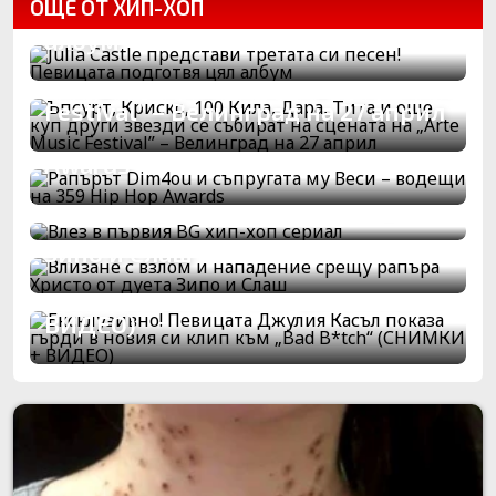
ОЩЕ ОТ ХИП-ХОП
песен! Певицата подготвя цял
Ъпсурт, Криско, 100 Кила, Дара,
албум
Тита и още куп други звезди се
събират на сцената на „Arte Music
Рапърът Dim4ou и съпругата му
Festival” – Велинград на 27 април
Веси – водещи на 359 Hip Hop
Awards
Влизане с взлом и нападение
Влез в първия BG хип-хоп сериал
срещу рапъра Христо от дуета
Ексклузивно! Певицата Джулия
Зипо и Слаш
Касъл показа гърди в новия си
клип към „Bad B*tch“ (СНИМКИ +
ВИДЕО)