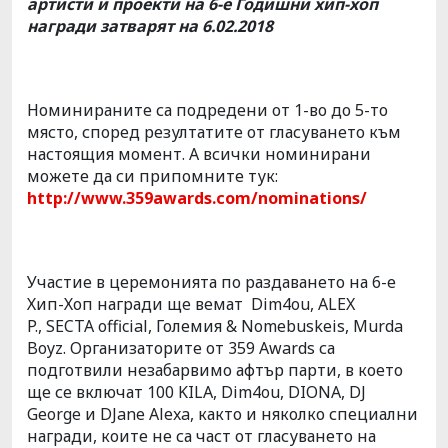
артисти и проекти на 6-е Годишни хип-хоп
награди затварят на 6.02.2018
Номинираните са подредени от 1-во до 5-то
място, според резултатите от гласуването към
настоящия момент. А всички номинирани
можете да си припомните тук:
http://www.359awards.com/nominations/
Участие в церемонията по раздаването на 6-е
Хип-Хоп награди ще вемат Dim4ou, ALEX
P., SECTA official, Големия & Nomebuskeis, Murda
Boyz. Организаторите от 359 Awards са
подготвили незабарвимо афтър парти, в което
ще се включат 100 KILA, Dim4ou, DIONA, DJ
George и DJane Alexa, както и няколко специални
награди, коите не са част от гласуването на