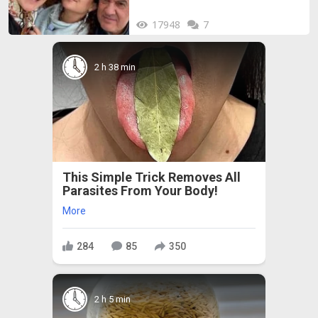
17948
7
2 h 38 min
This Simple Trick Removes All
Parasites From Your Body!
More
284
85
350
2 h 5 min