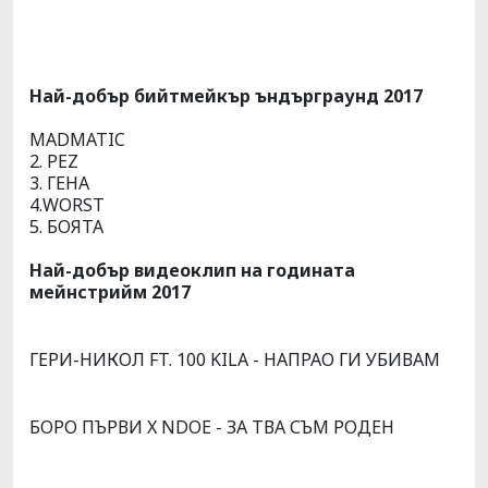
Най-добър бийтмейкър ъндърграунд 2017
MADMATIC
2. PEZ
3. ГЕНА
4.WORST
5. БОЯТА
Най-добър видеоклип на годината
мейнстрийм 2017
ГЕРИ-НИКОЛ FT. 100 KILA - НАПРАО ГИ УБИВАМ
БОРО ПЪРВИ X NDOE - ЗА ТВА СЪМ РОДЕН