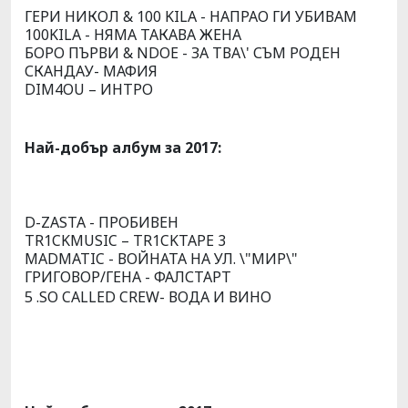
ГЕРИ НИКОЛ & 100 KILA - НАПРАО ГИ УБИВАМ
100KILA - НЯМА ТАКАВА ЖЕНА
БОРО ПЪРВИ & NDOE - ЗА ТВА\' СЪМ РОДЕН
СКАНДАУ- МАФИЯ
DIM4OU – ИНТРО
Най-добър албум за 2017:
D-ZASTA - ПРОБИВЕН
TR1CKMUSIC – TR1CKTAPE 3
MADMATIC - ВОЙНАТА НА УЛ. \"МИР\"
ГРИГОВОР/ГЕНА - ФАЛСТАРТ
5 .SO CALLED CREW- ВОДА И ВИНО