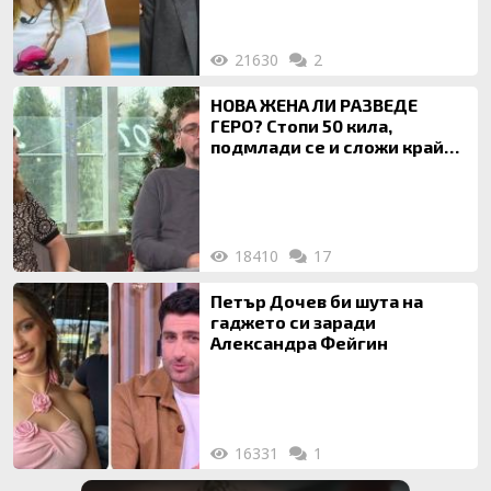
21630
2
НОВА ЖЕНА ЛИ РАЗВЕДЕ
ГЕРО? Стопи 50 кила,
подмлади се и сложи край
на 20-годишен брак
18410
17
Петър Дочев би шута на
гаджето си заради
Александра Фейгин
16331
1