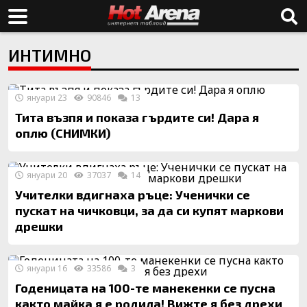
ИНТИМНО
януари 23
90846
13
Тита възпя и показа гърдите си! Дара я
оплю (СНИМКИ)
януари 20
37037
14
Учителки вдигнаха ръце: Ученички се
пускат на чичковци, за да си купят маркови
дрешки
януари 16
33586
3
Годеницата на 100-те манекенки се пусна
както майка я е родила! Вижте я без дрехи