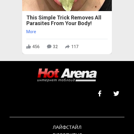
This Simple Trick Removes All
Parasites From Your Body!
More
456
32
117
ЛАЙФСТАЙЛ