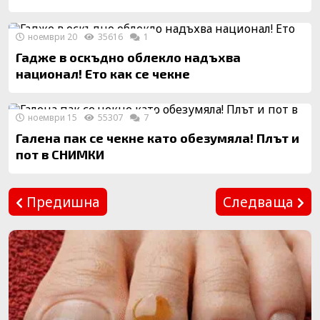
ноември 20
35616
1
Гадже в оскъдно облекло надъхва
национал! Ето как се чекне
ноември 15
55307
7
Галена пак се чекне като обезумяла! Плът и
пот в СНИМКИ
Предишна
Следваща