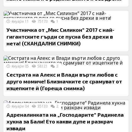
януари 11
75173
1
Участничка от „Мис Силикон“ 2017 с най-
гигантските гърди се пусна без дрехи в
нета! (СКАНДАЛНИ СНИМКИ)
януари 05
58121
3
Сестрата на Алекс и Влади върти любов с
друго момиче! Близначките се срамуват от
изцепките й (Гореща снимка)
януари 04
35133
2
Адреналинката на „Господарите“ Радинела
хукна за Бали! Ето какви дупе и разкрач
извади