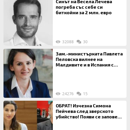
Синът на Весела Лечева
погреба със себе си
биткойни за 2 млн. евро
32088
30
Зам.-министърката Павлета
Пеловска вилнее на
Малдивите и в Испания с
богата любовница – брокер
на недвижими имоти
24276
15
ОБРАТ! Изчезна Симона
Пейчева след зверското
убийство! Появи се заповед
за локализирането й