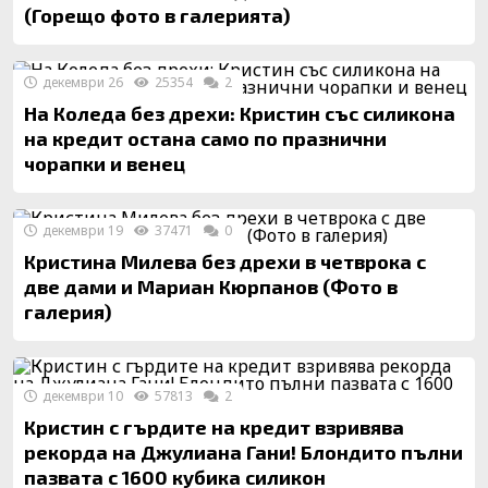
(Горещо фото в галерията)
декември 26
25354
2
На Коледа без дрехи: Кристин със силикона
на кредит остана само по празнични
чорапки и венец
декември 19
37471
0
Кристина Милева без дрехи в четврока с
две дами и Мариан Кюрпанов (Фото в
галерия)
декември 10
57813
2
Кристин с гърдите на кредит взривява
рекорда на Джулиана Гани! Блондито пълни
пазвата с 1600 кубика силикон