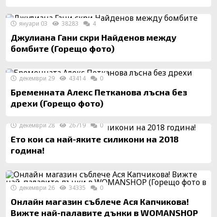
януари 03
38283
4
Джулиана Гани скри Найденов между
бомбите (Горещо фото)
декември 29
43414
0
Бременната Алекс Петканова лъсна без
дрехи (Горещо фото)
декември 28
26719
0
Ето кои са най-яките силикони на 2018
година!
декември 26
34335
0
Онлайн магазин съблече Ася Капчикова!
Вижте най-палавите дънки в WOMANSHOP