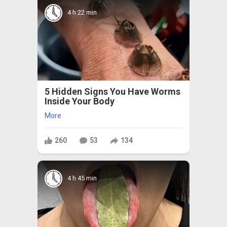
4 h 22 min
5 Hidden Signs You Have Worms
Inside Your Body
More
260
53
134
4 h 45 min