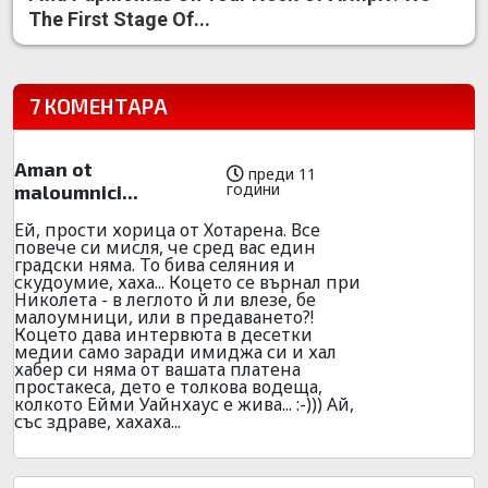
The First Stage Of...
7 КОМЕНТАРА
Aman ot
преди 11
години
maloumnici...
Ей, прости хорица от Хотарена. Все
повече си мисля, че сред вас един
градски няма. То бива селяния и
скудоумие, хаха... Коцето се върнал при
Николета - в леглото й ли влезе, бе
малоумници, или в предаването?!
Коцето дава интервюта в десетки
медии само заради имиджа си и хал
хабер си няма от вашата платена
простакеса, дето е толкова водеща,
колкото Ейми Уайнхаус е жива... :-))) Ай,
със здраве, хахаха...