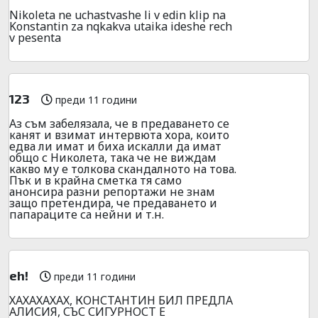
Nikoleta ne uchastvashe li v edin klip na
Konstantin za nqkakva utaika ideshe rech
v pesenta
123
преди 11 години
Аз съм забелязала, че в предаването се
канят и взимат интервюта хора, които
едва ли имат и биха искалли да имат
общо с Николета, така че не виждам
какво му е толкова скандалното на това.
Пък и в крайна сметка тя само
анонсира разни репортажи не знам
защо претендира, че предаването и
папараците са нейни и т.н.
eh!
преди 11 години
ХАХАХАХАХ, КОНСТАНТИН БИЛ ПРЕДЛА
АЛИСИЯ, СЪС СИГУРНОСТ Е