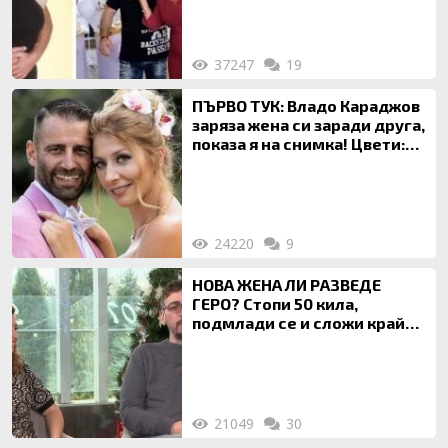
за да гледа чуждо дете!
37247
19
ПЪРВО ТУК: Владо Караджов
заряза жена си заради друга,
показа я на снимка! Цвети:
Ти си фалшив герой!
24220
9
НОВА ЖЕНА ЛИ РАЗВЕДЕ
ГЕРО? Стопи 50 кила,
подмлади се и сложи край
на 20-годишен брак
21049
30