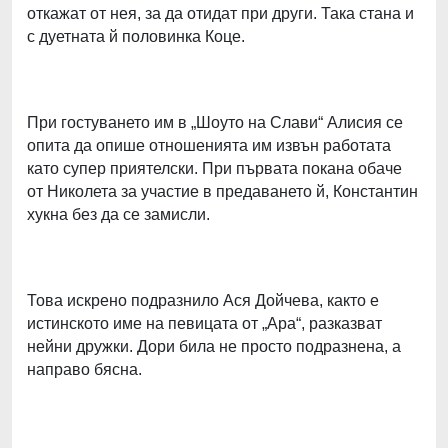
откажат от нея, за да отидат при други. Така стана и
с дуетната й половинка Коце.
При гостуването им в „Шоуто на Слави“ Алисия се
опита да опише отношенията им извън работата
като супер приятелски. При първата покана обаче
от Николета за участие в предаването й, Константин
хукна без да се замисли.
Това искрено подразнило Ася Дойчева, както е
истинското име на певицата от „Ара“, разказват
нейни дружки. Дори била не просто подразнена, а
направо бясна.