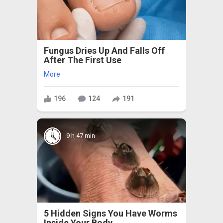
Fungus Dries Up And Falls Off
After The First Use
More
196
124
191
9 h 47 min
5 Hidden Signs You Have Worms
Inside Your Body