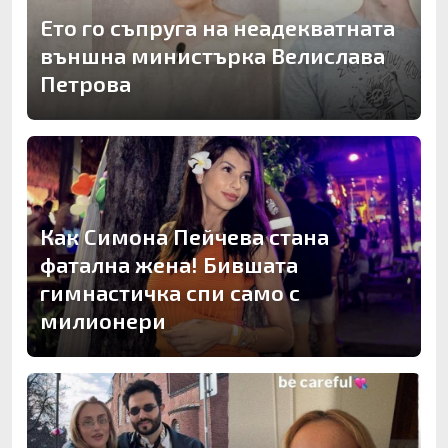
Ето го съпруга на неадекватната
външна министърка Велислава
Петрова
Как Симона Пейчева стана
фатална жена! Бившата
гимнастичка спи само с
милионери