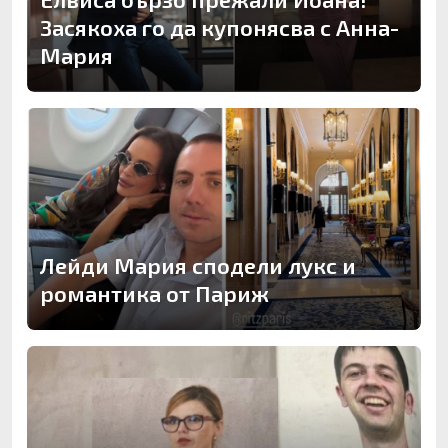
Засякоха го да купонясва с Анна-
Мария
Лейди Мария сподели лукс и
романтика от Париж