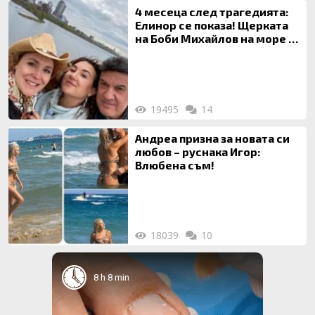
4 месеца след трагедията:
Елинор се показа! Щерката
на Боби Михайлов на море с
майка си
19495
14
Андреа призна за новата си
любов – руснака Игор:
Влюбена съм!
18039
10
8 h 8 min