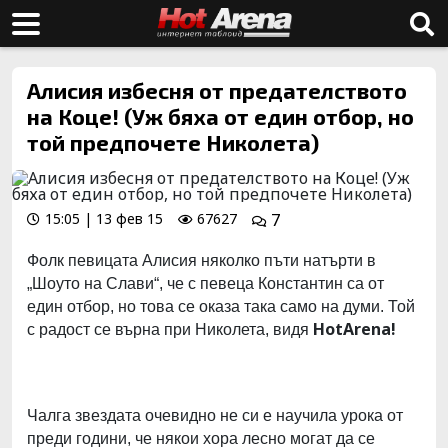
Алисия избесня от предателството
на Коце! (Уж бяха от един отбор, но
той предпочете Николета)
15:05 | 13 фев 15
67627
7
Фолк певицата Алисия няколко пъти натърти в
„Шоуто на Слави“, че с певеца Константин са от
един отбор, но това се оказа така само на думи. Той
HotArena!
с радост се върна при Николета, видя
Чалга звездата очевидно не си е научила урока от
преди години, че някои хора лесно могат да се