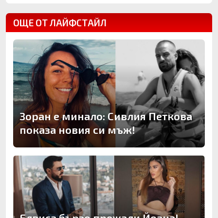
ОЩЕ ОТ ЛАЙФСТАЙЛ
Зоран е минало: Сивлия Петкова
показа новия си мъж!
Елвиса бързо прежали Йоана!