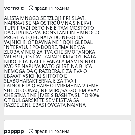
verno e
преди 11 години
ALISIA MNOGO SE IZLOJI PRI SLAVI.
NAPRAVI SE NA OSTROUMNA S NEKVI
TUPI FRAZI DETO NE E TAM MQSTOTO
DA GI PRIKAZVA. KONSTANTIN E MNOGO
PROST A TQ EDNALA DO NEGO DA
VAJNICHI. OTDAVNA NE I BQH GLEDAL
INTERVIU. I PO-DOBRE. IMA NEKVA
ZLOBA V NEQ ZA TVA CHE SMOTANQKA
VALERI Q OSTAVI ZARADI KRIVOZUBATA
NIKOLETA. NALI E FANALA MAMIN NIKI
KVO SE NAPUVA KATO GLIST NA BUCA
NEMOGA DA Q RAZBERA. E ZA TVA Q
EBAVAT VSICHKI SHTOTO E
SLABOHARAKTERNA. E ZA TVA I
LAINOLETA Q HAPE OTVREME NA VREME
SHTOTO ONAQ NE MIRQSA. GOLEM PRAZ
CHE SINA I NE JIVEE S BASHTA SI. TO 90%
OT BULGARSKITE SEMEISTVA SA
RAZDELENI. EBASI OVCATA NAIVNA.
pppppp
преди 11 години