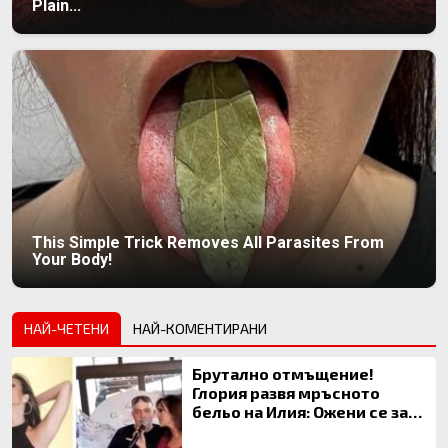
Plain...
This Simple Trick Removes All Parasites From
Your Body!
НАЙ-ЧЕТЕНИ
НАЙ-КОМЕНТИРАНИ
Брутално отмъщение!
Глория развя мръсното
бельо на Илия: Ожени се за
120 кг жена, заряза Симона,