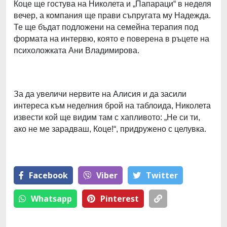
Коце ще гостува на Николета и „Папараци“ в неделя
вечер, а компания ще прави съпругата му Надежда.
Те ще бъдат подложени на семейна терапия под
формата на интервю, която е поверена в ръцете на
психоложката Ани Владимирова.
За да увеличи нервите на Алисия и да засили
интереса към неделния брой на таблоида, Николета
извести кой ще видим там с хапливото: „Не си ти,
ако не ме зарадваш, Коце!“, придружено с целувка.
Facebook
Viber
Тwitter
Whatsapp
Pinterest