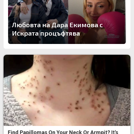
Любовта на Дара Екимова с
Искрата процъфтява
Find Papillomas On Your Neck Or Armpit? It's