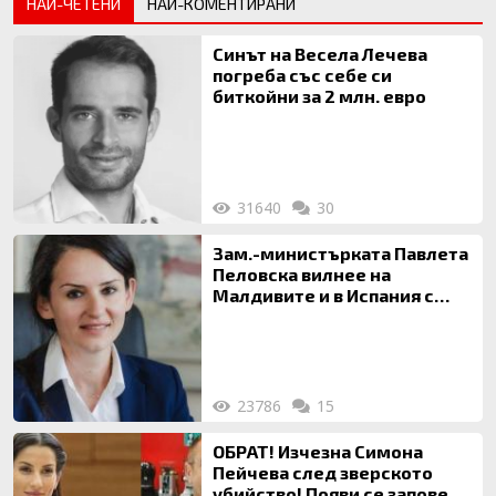
НАЙ-ЧЕТЕНИ
НАЙ-КОМЕНТИРАНИ
Синът на Весела Лечева
погреба със себе си
биткойни за 2 млн. евро
31640
30
Зам.-министърката Павлета
Пеловска вилнее на
Малдивите и в Испания с
богата любовница – брокер
на недвижими имоти
23786
15
ОБРАТ! Изчезна Симона
Пейчева след зверското
убийство! Появи се заповед