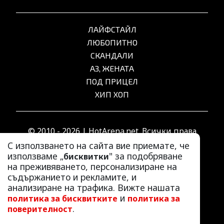
ЛАЙФСТАЙЛ
ЛЮБОПИТНО
СКАНДАЛИ
АЗ, ЖЕНАТА
ПОД ПРИЦЕЛ
ХИП ХОП
© 2010 - 2026 | HotArena.net. Всички права
запазени.
С използването на сайта вие приемате, че
използваме „
" за подобряване
бисквитки
на преживяването, персонализиране на
РЕКЛАМА
съдържанието и рекламите, и
КОНТАКТИ
анализиране на трафика. Вижте нашата
и
политика за бисквитките
политика за
ОБЩИ УСЛОВИЯ
.
поверителност
ПОЛИТИКА ЗА ПОВЕРИТЕЛНОСТ