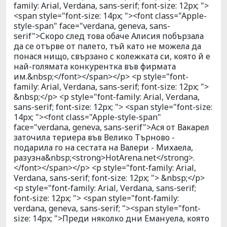
family: Arial, Verdana, sans-serif; font-size: 12px; ">
<span style="font-size: 14px; "><font class="Apple-
style-span" face="verdana, geneva, sans-
serif">Скоро след това обаче Алисия побързала
да се отърве от палето, тъй като не можела да
понася нищо, свързано с колежката си, която й е
най-голямата конкурентка във фирмата
им.&nbsp;</font></span></p> <p style="font-
family: Arial, Verdana, sans-serif; font-size: 12px; ">
&nbsp;</p> <p style="font-family: Arial, Verdana,
sans-serif; font-size: 12px; "> <span style="font-size:
14px; "><font class="Apple-style-span"
face="verdana, geneva, sans-serif">Ася от Вакарел
заточила териера във Велико Търново -
подарила го на сестата на Валери - Михаела,
разузна&nbsp;<strong>HotArena.net</strong>.
</font></span></p> <p style="font-family: Arial,
Verdana, sans-serif; font-size: 12px; "> &nbsp;</p>
<p style="font-family: Arial, Verdana, sans-serif;
font-size: 12px; "> <span style="font-family:
verdana, geneva, sans-serif; "><span style="font-
size: 14px; ">Преди няколко дни Емануела, която