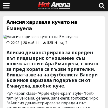
Алисия харизала кучето на
Емануела
22:02 | 28 май 11
52514
2
Алисия демонстрирала за пореден
път лицемерно отношение към
колежката си в Ара Емануела, с която
за пред хората са първи приятелки.
Бившата жена на футболиста Валери
Божинов харизала подаръка си от
Емануела, джобно куче.
<p> <span class="Apple-style-span" style="font-
family: verdana, geneva, sans-serif; font-size: 14px;
">Алисия демонстрирала за пореден път
лицемерно отношение към колежката си в