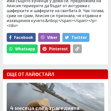
има същото кученце у дома си, предложила на
Алисия териерите да бъдат от антуража с
шаферките и шаферите на сватбата й. Чак тогава,
срам не срам, Алисия си признала, че отдавна е
изхвърлила кучето.&nbsp;</span></span></p>
</div>
Facebook
Viber
Тwitter
Whatsapp
Pinterest
ОЩЕ ОТ ЛАЙФСТАЙЛ
4 месеца след трагедията: