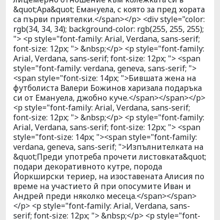
&quot;Ара&quot; Емануела, с която за пред хората
са първи приятелки.</span></p> <div style="color:
rgb(34, 34, 34); background-color: rgb(255, 255, 255);
"> <p style="font-family: Arial, Verdana, sans-serif;
font-size: 12px; "> &nbsp;</p> <p style="font-family:
Arial, Verdana, sans-serif; font-size: 12px; "> <span
style="font-family: verdana, geneva, sans-serif; ">
<span style="font-size: 14px; ">Бившата жена на
футболиста Валери Божинов харизала подаръка
си от Емануела, джобно куче.</span></span></p>
<p style="font-family: Arial, Verdana, sans-serif;
font-size: 12px; "> &nbsp;</p> <p style="font-family:
Arial, Verdana, sans-serif; font-size: 12px; "> <span
style="font-size: 14px; "><span style="font-family:
verdana, geneva, sans-serif; ">Изпълнителката на
&quot;Преди употреба прочети листовката&quot;
подари декоративното кутре, порода
Йоркширски териер, на изоставената Алисия по
време на участието й при опосумите Иван и
Андрей преди няколко месеца.</span></span>
</p> <p style="font-family: Arial, Verdana, sans-
serif; font-size: 12px; "> &nbsp;</p> <p style="font-