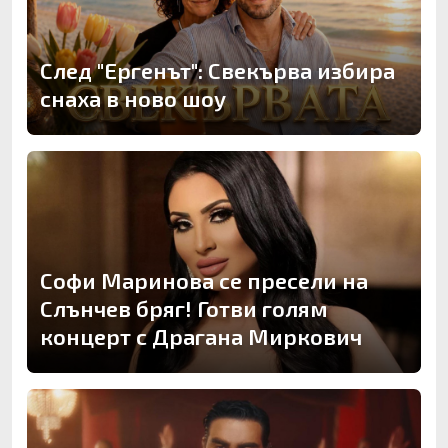
След "Ергенът": Свекърва избира
снаха в ново шоу
Софи Маринова се пресели на
Слънчев бряг! Готви голям
концерт с Драгана Миркович