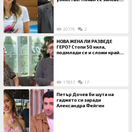
за локализирането й
20776
2
НОВА ЖЕНА ЛИ РАЗВЕДЕ
ГЕРО? Стопи 50 кила,
подмлади се и сложи край
на 20-годишен брак
17857
17
Петър Дочев би шута на
гаджето си заради
Александра Фейгин