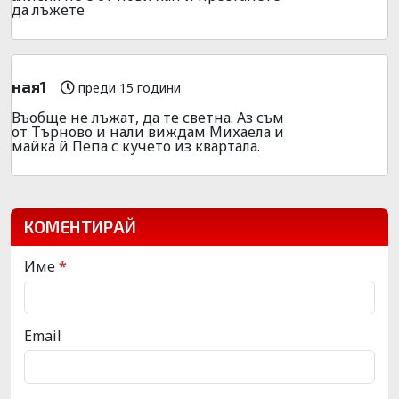
да лъжете
ная1
преди 15 години
Въобще не лъжат, да те светна. Аз съм
от Търново и нали виждам Михаела и
майка й Пепа с кучето из квартала.
КОМЕНТИРАЙ
Име
*
Email