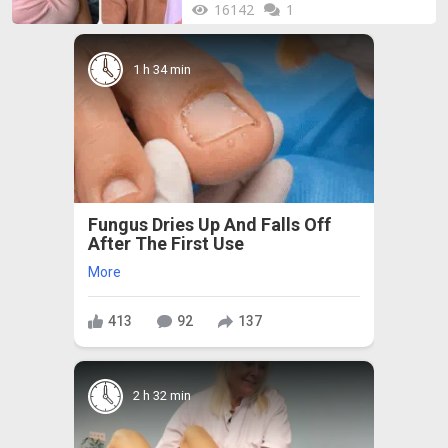
16142
1
1 h 34 min
Fungus Dries Up And Falls Off
After The First Use
More
413
92
137
2 h 32 min