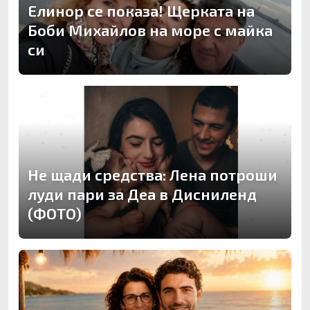
Елинор се показа! Щерката на
Боби Михайлов на море с майка
си
Не щади средства: Лена потроши
луди пари за Деа в Дисниленд
(ФОТО)