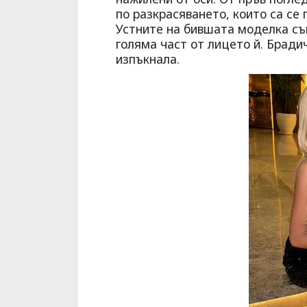
по разкрасяването, които са се 
Устните на бившата моделка съ
голяма част от лицето й. Брадич
изпъкнала.