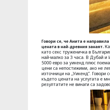
Говори се, че Анита е направила
Ка
цената в най-древния занаят.
като секс труженичка в Българи
най-малко за 3 часа. В Дубай и
5000 евро за уикенд плюс поема
цени са непостижими, ако не ле
източници на „Уикенд”. Говори с
където цената на услугата е мн
резултатите не винаги са задов