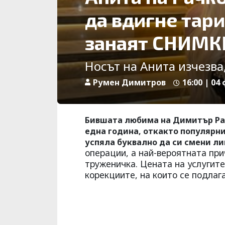
да вдигне тар
занаят СНИМК
Носът на Анита изчезва,
Румен Димитров
16:00 | 04
Бившата любима на Димитър Рачк
една година, откакто популярни
успяла буквално да си смени ли
операции, а най-вероятната при
труженичка. Цената на услугите
корекциите, на които се подлаг