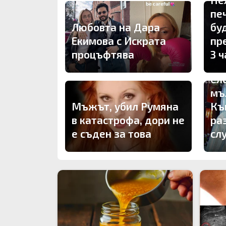
пе
Любовта на Дара
бу
Екимова с Искрата
пр
процъфтява
3 ч
Сл
мъ
Мъжът, убил Румяна
Къ
в катастрофа, дори не
ра
е съден за това
сл