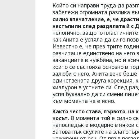
Който си направи труда да разг
забележи огромната разлика във
силно впечатление, е, че драс
настъпили след раздялата й с 
нелогично, защото пластичните 
как Анита е успяла да си го поз
Известно е, че през трите годин
разчиташе единствено на него 
ваканциите в чужбина, но и вси
които се състояха основно в под
залюби с него, Анита вече беше
единствената друга корекция, 
хиалурон в устните си. След раз
успя буквално да си смени лицет
към момента не е ясно.
Както често става, първото, на 
В момента той е силно ск
носът.
напоследък е модерно в някои с
Затова пък скулите на златотър
нажилени от оси. От пръв погле