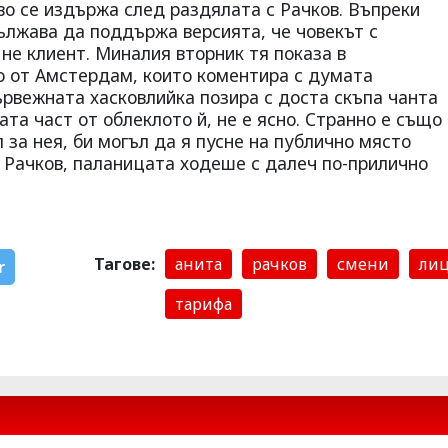
кво се издържа след раздялата с Рачков. Въпреки
ължава да поддържа версията, че човекът с
 не клиент. Миналия вторник тя показа в
о от Амстердам, които коментира с думата
ървежната хасковлийка позира с доста скъпа чанта
ната част от облеклото й, не е ясно. Странно е също
ил за нея, би могъл да я пусне на публично място
с Рачков, паланицата ходеше с далеч по-прилично
Тагове:
анита
рачков
смени
ли
r
тарифа
Симона Пейчева
ли от „Търси се“
отиде на море след