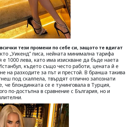
 всички тези промени по себе си, защото те вдигат
кто „Уикенд” писа, нейната минимална тарифа
я е 1000 лева, като има изискване да бъде наета
 Истанбул, където също често работи, цената й е
не на разходите за път и престой. В бранша такива
гнеш под скалпела, твърдят отлично запознати
е, че блондинката се е тунинговала в Турция,
ого по-достъпна в сравнение с България, но и
олителни.