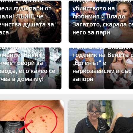
чели луди пари от
убийството на
дали! ЛЪЖЕ, че
любимия й Владо
ечиства душата за
Загатото, скарала с
аса
него за пари
ед години
Милионер? Бившия
лчание: Ники
годеник на Венета 
нчев говори за
„Ергенът“ е
звода, ето какво се
наркозависим и със
учва в дома му!
запори