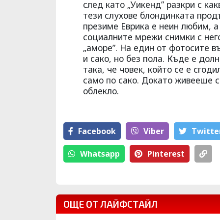
след като „Уикенд” разкри с ка
тези слухове блондинката прод
презиме Еврика е неин любим, а
социалните мрежи снимки с нег
„аморе”. На един от фотосите в
и сако, но без пола. Къде е дол
така, че човек, който се е сгод
само по сако. Докато живееше 
облекло.
Facebook
Viber
Тwitte
Whatsapp
Pinterest
ОЩЕ ОТ ЛАЙФСТАЙЛ
Не