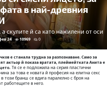
ифата в най-древния
И
 а скулите й са като нажилени от оси
 фев 24
10969
0
ов е станала трудна за разпознаване. Само за
ят актьор й показа вратата, плеймейтката Анита е
Тя се е подложила на серия пластични
цето.
чина за това е новата й професия на елитна секс
 в този бранш се вдига паралелно с броя на
ат работещите в него.