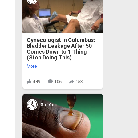
Gynecologist in Columbus:
Bladder Leakage After 50
Comes Down to 1 Thing
(Stop Doing This)
More
489
106
153
5 h 16 min