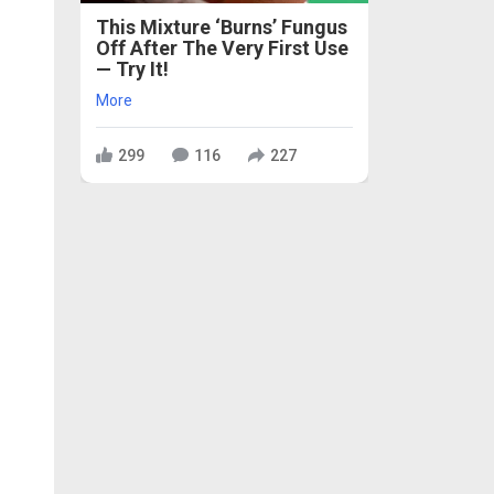
This Mixture ‘Burns’ Fungus
Off After The Very First Use
— Try It!
More
299
116
227