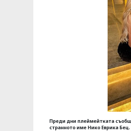
Преди дни плеймейтката съобщи
странното име Нико Еврика Бец.