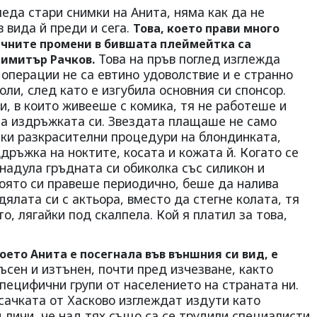
леда стари снимки на Анита, няма как да не
 вида й преди и сега.
Това, което прави много
тичните промени в бившата плеймейтка са
Това на пръв поглед изглежда
Димитър Рачков.
операции не са евтино удоволствие и е странно
воли, след като е изгубила основния си спонсор.
и, в които живееше с комика, тя не работеше и
за издръжката си. Звездата плащаше не само
чки разкрасителни процедури на блондинката,
дръжка на ноктите, косата и кожата й. Когато се
 надула гръдната си обиколка със силикон и
която си правеше периодично, беше да налива
дялата си с актьора, вместо да стегне колата, тя
о, лягайки под скалпела. Кой я платил за това,
което Анита е посегнала във външния си вид, е
ъсен и изтънен, почти пред изчезване, както
пецифични групи от населението на страната ни.
сачката от Хасково изглеждат издути като
д личи, че над тях също са се трудили специалисти