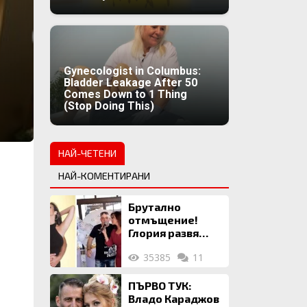
Gynecologist in Columbus:
Bladder Leakage After 50
Comes Down to 1 Thing
(Stop Doing This)
НАЙ-ЧЕТЕНИ
НАЙ-КОМЕНТИРАНИ
Брутално
отмъщение!
Глория развя
мръсното бельо
35385
11
на Илия: Ожени
се за 120 кг
жена, заряза
ПЪРВО ТУК:
Симона, за да
Владо Караджов