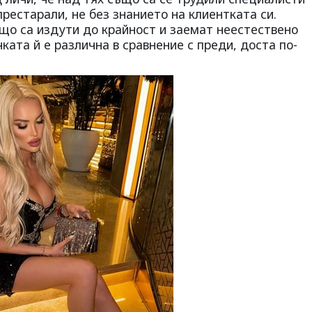
престарали, не без знанието на клиентката си.
що са издути до крайност и заемат неестествено
ката й е различна в сравнение с преди, доста по-