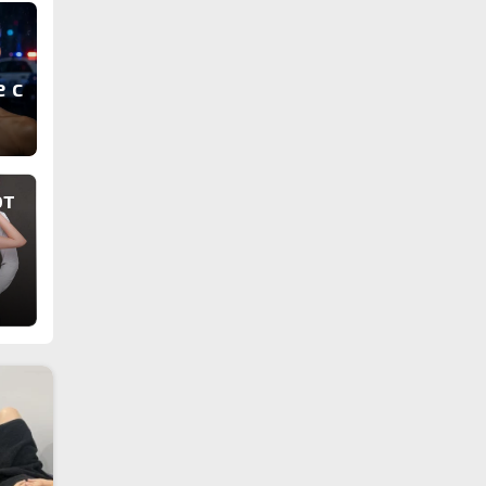
е с
т
от