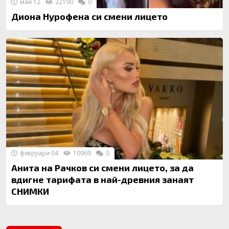
май 12
22190
0
Диона Нурофена си смени лицето
февруари 04
10969
0
Анита на Рачков си смени лицето, за да
вдигне тарифата в най-древния занаят
СНИМКИ