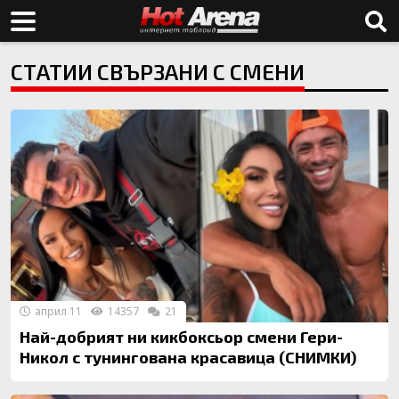
СТАТИИ СВЪРЗАНИ С СМЕНИ
април 11
14357
21
Най-добрият ни кикбоксьор смени Гери-
Никол с тунингована красавица (СНИМКИ)