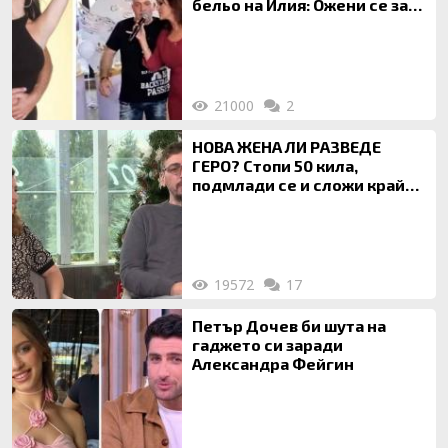
бельо на Илия: Ожени се за
120 кг жена, заряза Симона,
за да гледа чуждо дете!
21000
2
НОВА ЖЕНА ЛИ РАЗВЕДЕ
ГЕРО? Стопи 50 кила,
подмлади се и сложи край
на 20-годишен брак
19572
17
Петър Дочев би шута на
гаджето си заради
Александра Фейгин