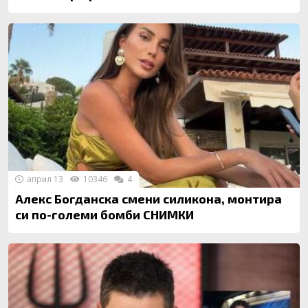
април 13
10346
4
Алекс Богданска смени силикона, монтира
си по-големи бомби СНИМКИ