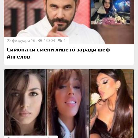
февруари 16
10304
1
Симона си смени лицето заради шеф
Ангелов