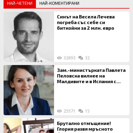
НАЙ-ЧЕТЕНИ
НАЙ-КОМЕНТИРАНИ
Синът на Весела Лечева
погреба със себе си
биткойни за 2 млн. евро
32893
32
Зам.-министърката Павлета
Пеловска вилнее на
Малдивите и в Испания с
богата любовница – брокер
на недвижими имоти
25571
15
Брутално отмъщение!
Глория развя мръсното