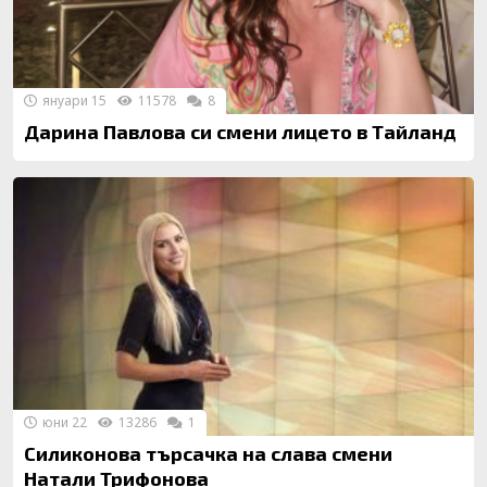
януари 15
11578
8
Дарина Павлова си смени лицето в Тайланд
юни 22
13286
1
Силиконова търсачка на слава смени
Натали Трифонова