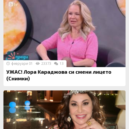
февруари 01
23373
13
УЖАС! Лора Караджова си смени лицето
(Снимки)