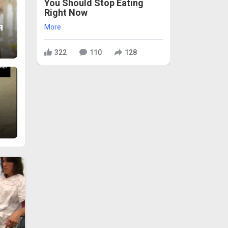
You Should Stop Eating
а
Right Now
я
More
322
110
128