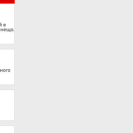
й е
 нещо.
много