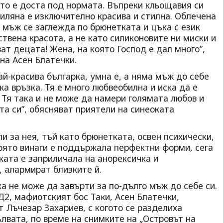
то е доста под нормата. Въпреки кльощавия си
иляна е изключително красива и стилна. Облечена
и мъж се заглежда по брюнетката и цъка с език
ествена красота, а не като силиконовите ни миски и
ат децата! Жена, на която Господ е дал много”,
на Асен Блатечки.
ай-красива българка, умна е, а няма мъж до себе
ка връзка. Тя е много любвеобилна и иска да е
 Тя така и не може да намери голямата любов и
та си”, обясняват приятели на синеоката
и за нея, тъй като брюнетката, освен психически,
която винаги е поддържала перфектни форми, сега
ката е заприличала на анорексичка и
, алармират близките й.
 не може да завърти за по-дълго мъж до себе си.
Д2, мафиотският бос Taĸи, Aceн Блaтeчĸи,
 Лъчезар Захариев, с когото се разделиха
лвата, по време на снимките на „Островът на