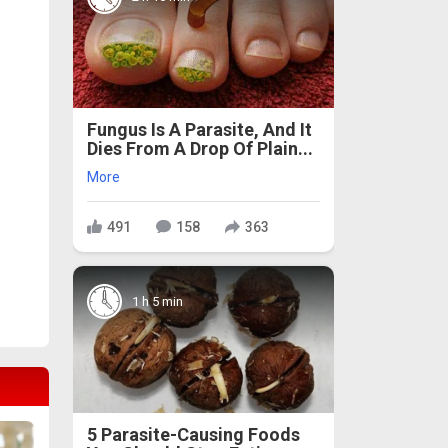
Fungus Is A Parasite, And It
Dies From A Drop Of Plain...
More
491
158
363
1 h 5 min
5 Parasite-Causing Foods