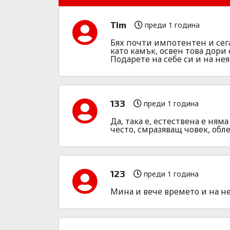
Tim
преди 1 година
Бях почти импотентен и сега
като камък, освен това дори 
Подарете на себе си и на нея с
133
преди 1 година
Да, така е, естествена е ням
често, смразяващ човек, обле
123
преди 1 година
Мина и вече времето и на не