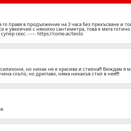
 го правя в продължение на 3 часа без прекъсване и то
се е увеличил с няколко сантиметра, това е мега готино
упер ceкc: ----- https://come.ac/testo
а силикони, но никак не е красива и стилна!!! Виждам я 
чена скъпо, но дрипаво, няма никакъв стил в нея!!!!
я.