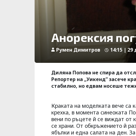
Анорексия пог
Румен Димитров
14:15 | 29
Диляна Попова не спира да отсл
Репортер на „Уикенд” засече кр
стабилно, но едвам носеше тежк
Краката на моделката вече са ка
крехка, в момента синеоката Поп
вени по ръцете й се виждат от 
се храни. От обкръжението й раз
ябълки и една салата на ден. За