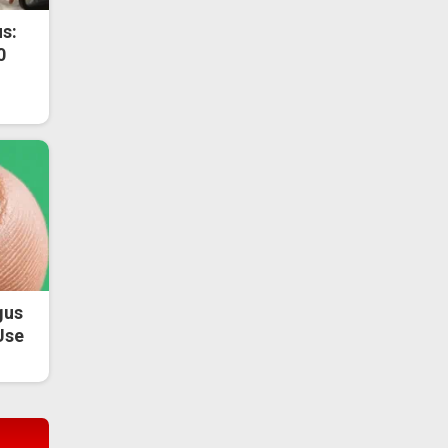
s:
0
gus
Use