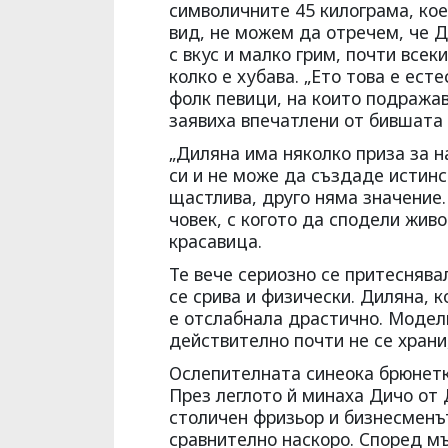
символичните 45 килограма, кое
вид, не можем да отречем, че Д
с вкус и малко грим, почти всек
колко е хубава. „Ето това е ест
фолк певици, на които подражав
заявиха впечатлени от бившата 
„Диляна има няколко приза за н
си и не може да създаде истинс
щастлива, друго няма значение.
човек, с когото да сподели живо
красавица.
Те вече сериозно се притеснявал
се срива и физически. Диляна, 
е отслабнала драстично. Модел
действително почти не се храни
Ослепителната синеока брюнетка
През леглото й минаха Дичо от 
столичен фризьор и бизнесменът
сравнително наскоро. Според мъ