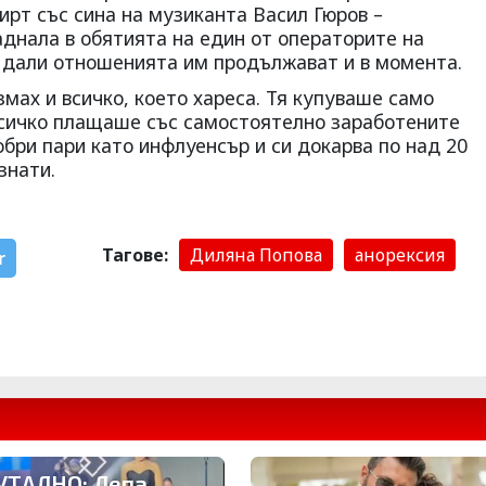
лирт със сина на музиканта Васил Гюров –
аднала в обятията на един от операторите на
о дали отношенията им продължават и в момента.
мах и всичко, което хареса. Тя купуваше само
всичко плащаше със самостоятелно заработените
обри пари като инфлуенсър и си докарва по над 20
знати.
Тагове:
Диляна Попова
анорексия
r
УТАЛНО: Лепа