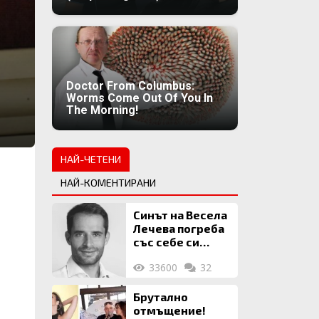
Doctor From Columbus:
Worms Come Out Of You In
The Morning!
НАЙ-ЧЕТЕНИ
НАЙ-КОМЕНТИРАНИ
Синът на Весела
Лечева погреба
със себе си
биткойни за 2
33600
32
млн. евро
Брутално
отмъщение!