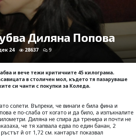
убва Диляна Попова
 дек 24
28637
9
абва и вече тежи критичните 45 килограма.
асавицата в столичен мол, където тя пазаруваше
ите си чанти с покупки за Коледа.
то солети. Въпреки, че винаги е била фина и
ова е по-слаба от когато и да било, а изпъкналите
километри. Диляна не спира да тренира и почти не
казаха, че тя хапвала едва по един банан, 2
 ръстът й от 1,72 см. кантарът показвал