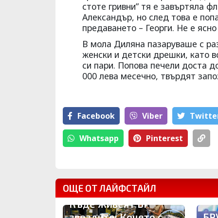
стоте гривни” тя е завъртяла ф
Александър, но след това е поп
предаването – Георги. Не е ясн
В мола Диляна пазаруваше с раз
женски и детски дрешки, като 
си пари. Попова печели доста д
000 лева месечно, твърдят запо
Facebook
Viber
Тwitte
Whatsapp
Pinterest
ОЩЕ ОТ ЛАЙФСТАЙЛ
Къде живеят БГ
звездите: Коцето с
БР