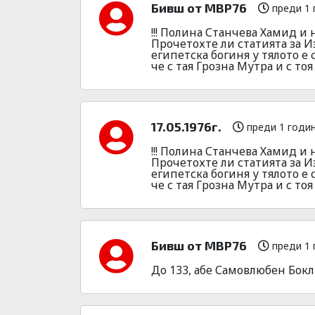
Бивш от МВР76
преди 1 
!!! Полина Станчева Хамид и 
Прочетохте ли статията за 
египетска богиня у тялото е 
че с тая Грозна Мутра и с то
17.05.1976г.
преди 1 годи
!!! Полина Станчева Хамид и 
Прочетохте ли статията за 
египетска богиня у тялото е 
че с тая Грозна Мутра и с то
Бивш от МВР76
преди 1 
До 133, абе Самовлюбен Бокл