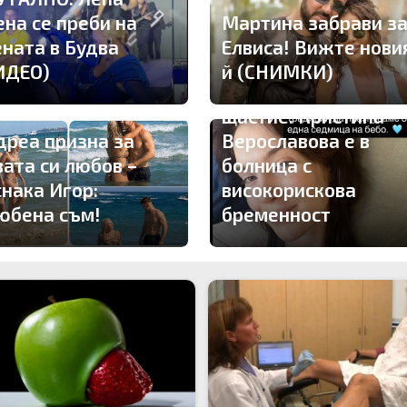
ена се преби на
Мартина забрави з
ената в Будва
Елвиса! Вижте нови
ИДЕО)
й (СНИМКИ)
Драма вместо
щастие: Кристина
дреа призна за
Верославова е в
вата си любов –
болница с
снака Игор:
високорискова
юбена съм!
бременност