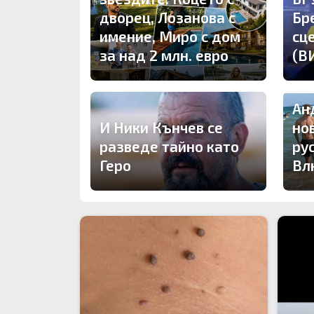
дворец, Лозанова с
Бр
имение, Миро с дом
сц
за над 2 млн. евро
(В
Ан
И Ники Кънчев се
но
разведе тайно като
ру
Геро
Вл