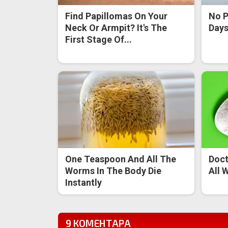
Find Papillomas On Your
No P
Neck Or Armpit? It's The
Days 
First Stage Of...
One Teaspoon And All The
Doct
Worms In The Body Die
All 
Instantly
9 КОМЕНТАРА