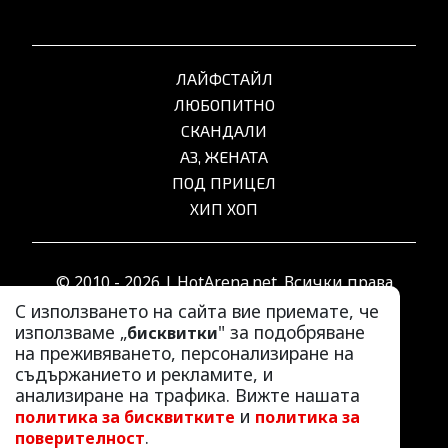
ЛАЙФСТАЙЛ
ЛЮБОПИТНО
СКАНДАЛИ
АЗ, ЖЕНАТА
ПОД ПРИЦЕЛ
ХИП ХОП
© 2010 - 2026 | HotArena.net. Всички права
запазени.
С използването на сайта вие приемате, че
използваме „
" за подобряване
бисквитки
на преживяването, персонализиране на
РЕКЛАМА
съдържанието и рекламите, и
КОНТАКТИ
анализиране на трафика. Вижте нашата
и
политика за бисквитките
политика за
ОБЩИ УСЛОВИЯ
.
поверителност
ПОЛИТИКА ЗА ПОВЕРИТЕЛНОСТ