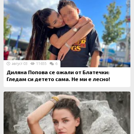
август 03
11655
6
Диляна Попова се ожали от Блатечки:
Гледам си детето сама. Не ми е лесно!