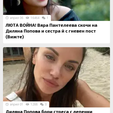
април 06
16464
1
ЛЮТА ВОЙНА! Вяра Пантелеева скочи на
Диляна Попова и сестра й с гневен пост
(Вижте)
април 01
1288
0
Диляна Попова бори стреса с лепенки