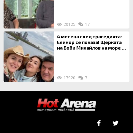
на 20-годишен брак
20125
17
4 месеца след трагедията:
Елинор се показа! Щерката
на Боби Михайлов на море с
майка си
17920
7