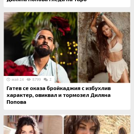
май 24
8799
2
Гатев се оказа бройкаджия с избухлив
характер, овиквал и тормозел Диляна
Попова