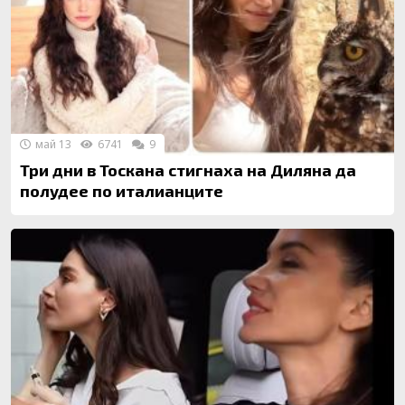
май 13
6741
9
Три дни в Тоскана стигнаха на Диляна да
полудее по италианците