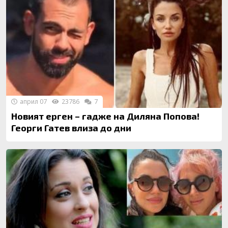
април 07
23786
7
Новият ерген – гадже на Диляна Попова!
Георги Гатев влиза до дни