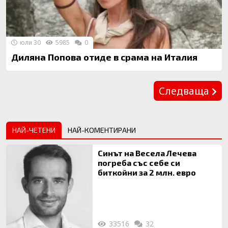
юли 30
5985
0
Диляна Попова отиде в срама на Италия
Предишна
Следваща
НАЙ-ЧЕТЕНИ
НАЙ-КОМЕНТИРАНИ
Синът на Весела Лечева
погреба със себе си
биткойни за 2 млн. евро
33516
32