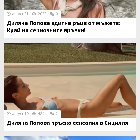
август 31
2023
0
Диляна Попова вдигна ръце от мъжете:
Край на сериозните връзки!
август 19
4844
2
Диляна Попова пръска сексапил в Сицилия