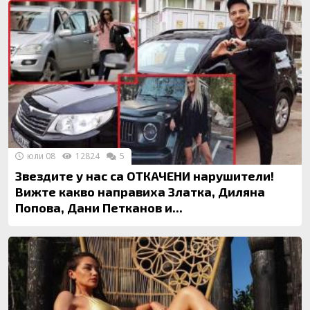
юли 08
12824
5
Звездите у нас са ОТКАЧЕНИ нарушители!
Вижте какво направиха Златка, Диляна
Попова, Дани Петканов и...