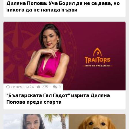
Диляна Попова: Уча Борил да не се дава, но
никога да не напада първи
септември 24
2751
0
"Българската Гал Гадот" изрита Диляна
Попова преди старта