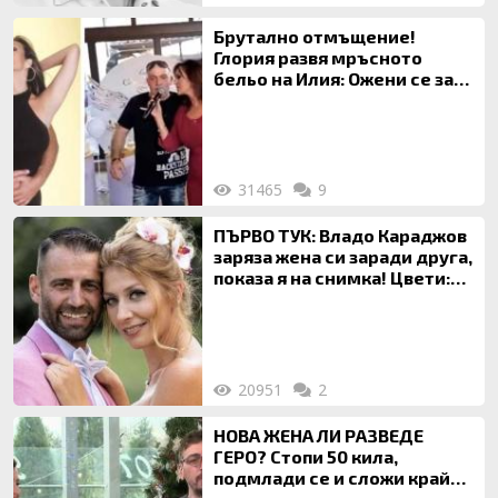
Брутално отмъщение!
Глория развя мръсното
бельо на Илия: Ожени се за
120 кг жена, заряза Симона,
за да гледа чуждо дете!
31465
9
ПЪРВО ТУК: Владо Караджов
заряза жена си заради друга,
показа я на снимка! Цвети:
Ти си фалшив герой!
20951
2
НОВА ЖЕНА ЛИ РАЗВЕДЕ
ГЕРО? Стопи 50 кила,
подмлади се и сложи край