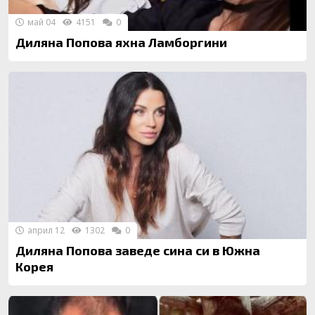
май 04
4151
0
Диляна Попова яхна Ламборгини
април 12
1302
0
Диляна Попова заведе сина си в Южна
Корея