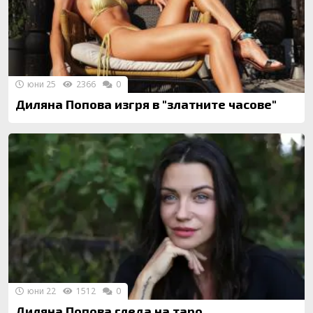
юни 25
2366
0
Диляна Попова изгря в "златните часове"
юни 22
1512
0
Диляна Попова гледа на таро