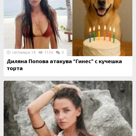
септември 18
1134
0
Диляна Попова атакува “Гинес” с кучешка
торта