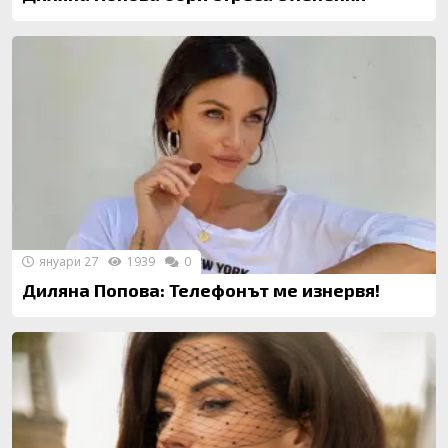
януари 27
1939
0
Диляна Попова: Телефонът ме изнервя!