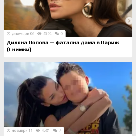
декември 06
4592
0
Диляна Попова — фатална дама в Париж
(Снимки)
ноември 11
4501
7