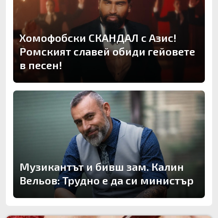
Хомофобски СКАНДАЛ с Азис!
Ромският славей обиди гейовете
в песен!
Музикантът и бивш зам. Калин
Вельов: Трудно е да си министър