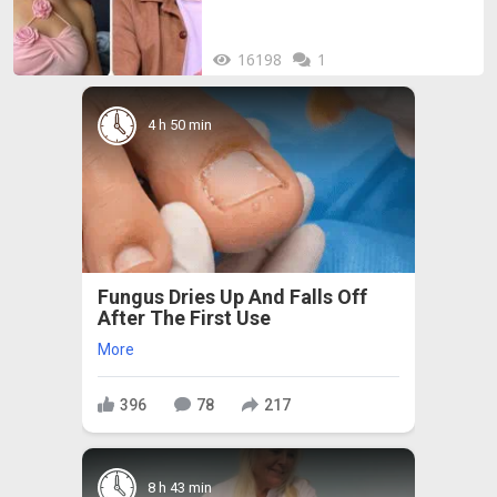
16198
1
4 h 50 min
Fungus Dries Up And Falls Off
After The First Use
More
396
78
217
8 h 43 min