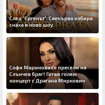
След "Ергенът": Свекърва избира
снаха в ново шоу
Софи Маринова се пресели на
Слънчев бряг! Готви голям
концерт с Драгана Миркович