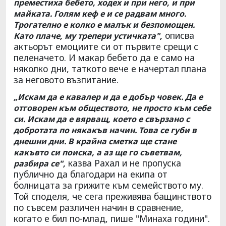
преместиха бебето, ходех и при него, и при
майката. Голям кеф е и се радвам много.
Трогателно е колко е малък и безпомощен.
описва
Като плаче, му трепери устичката",
актьорът емоциите си от първите срещи с
пеленачето. И макар бебето да е само на
няколко дни, таткото вече е начертал
плана
за неговото възпитание.
„Искам да е кавалер и да е добър човек. Да е
отговорен към обществото, не просто към себе
си. Искам да е вярващ, което е свързано с
добротата по някакъв начин. Това се губи в
днешни дни. В крайна сметка ще стане
какъвто си поиска, а аз ще го съветвам,
казва Рахал и не пропуска
разбира се",
публично да благодари на екипа от
болницата за грижите към семейството му.
Той споделя, че сега преживява бащинството
по съвсем различен начин в сравнение,
когато е бил по-млад, пише "Минаха години".