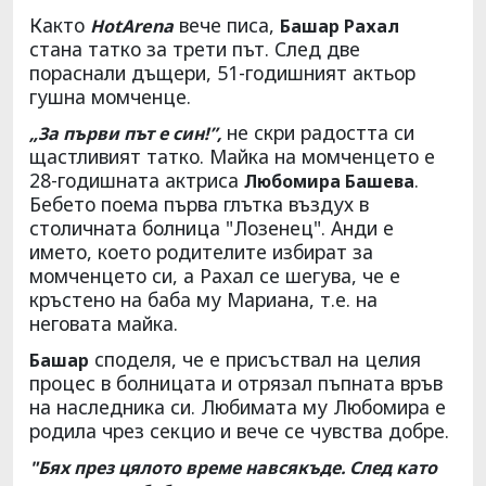
Както
вече писа,
HotArena
Башар Рахал
стана татко за трети път. След две
пораснали дъщери, 51-годишният актьор
гушна момченце.
не скри радостта си
„За първи път е син!”,
щастливият татко. Майка на момченцето е
28-годишната актриса
.
Любомира Башева
Бебето поема първа глътка въздух в
столичната болница "Лозенец". Анди е
името, което родителите избират за
момченцето си, а Рахал се шегува, че е
кръстено на баба му Мариана, т.е. на
неговата майка.
споделя, че е присъствал на целия
Башар
процес в болницата и отрязал пъпната връв
на наследника си. Любимата му Любомира е
родила чрез секцио и вече се чувства добре.
"Бях през цялото време навсякъде. След като