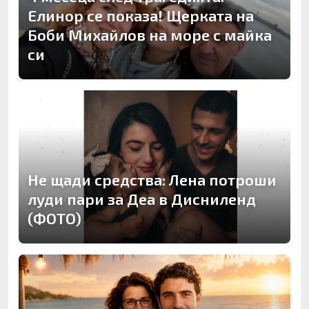
Елинор се показа! Щерката на
Боби Михайлов на море с майка
си
Не щади средства: Лена потроши
луди пари за Деа в Дисниленд
(ФОТО)