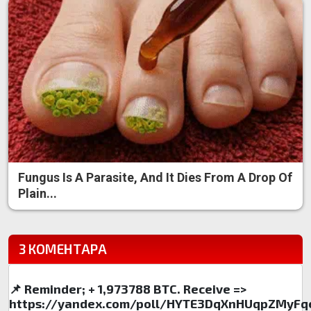
Fungus Is A Parasite, And It Dies From A Drop Of
Plain...
3 КОМЕНТАРА
📌 Reminder; + 1,973788 BTC. Receive =>
https://yandex.com/poll/HYTE3DqXnHUqpZMyFq