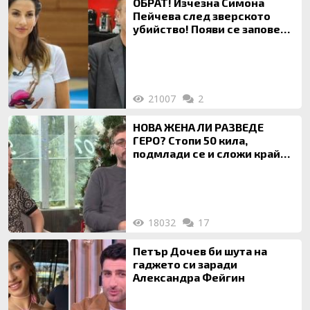
ОБРАТ! Изчезна Симона
Пейчева след зверското
убийство! Появи се заповед
за локализирането й
21007
2
НОВА ЖЕНА ЛИ РАЗВЕДЕ
ГЕРО? Стопи 50 кила,
подмлади се и сложи край
на 20-годишен брак
18032
17
Петър Дочев би шута на
гаджето си заради
Александра Фейгин