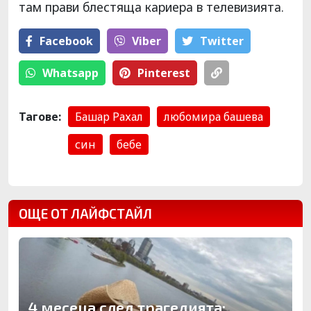
там прави блестяща кариера в телевизията.
Facebook
Viber
Тwitter
Whatsapp
Pinterest
Тагове:
Башар Рахал
любомира башева
син
бебе
ОЩЕ ОТ ЛАЙФСТАЙЛ
4 месеца след трагедията: