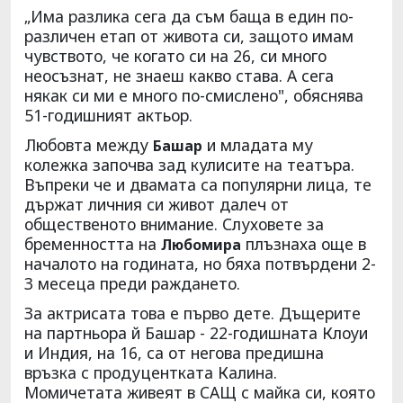
„Има разлика сега да съм баща в един по-
различен етап от живота си, защото имам
чувството, че когато си на 26, си много
неосъзнат, не знаеш какво става. А сега
някак си ми е много по-смислено", обяснява
51-годишният актьор.
Любовта между
и младата му
Башар
колежка започва зад кулисите на театъра.
Въпреки че и двамата са популярни лица, те
държат личния си живот далеч от
общественото внимание. Слуховете за
бременността на
плъзнаха още в
Любомира
началото на годината, но бяха потвърдени 2-
3 месеца преди раждането.
За актрисата това е първо дете. Дъщерите
на партньора й Башар - 22-годишната Клоуи
и Индия, на 16, са от негова предишна
връзка с продуцентката Калина.
Момичетата живеят в САЩ с майка си, която