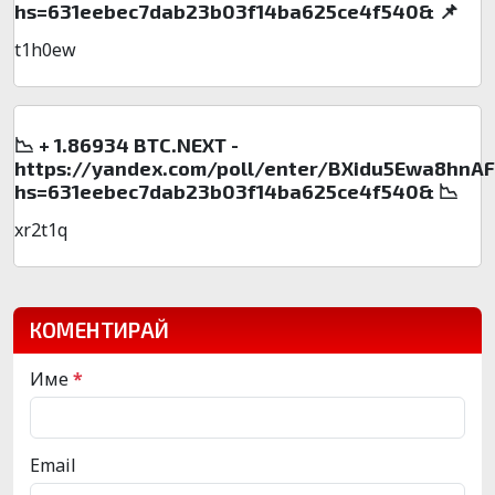
hs=631eebec7dab23b03f14ba625ce4f540& 📌
t1h0ew
📉 + 1.86934 BTC.NEXT -
https://yandex.com/poll/enter/BXidu5Ewa8hnA
hs=631eebec7dab23b03f14ba625ce4f540& 📉
xr2t1q
КОМЕНТИРАЙ
Име
*
Email