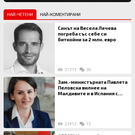
НАЙ-ЧЕТЕНИ
НАЙ-КОМЕНТИРАНИ
Синът на Весела Лечева
погреба със себе си
биткойни за 2 млн. евро
31773
30
Зам.-министърката Павлета
Пеловска вилнее на
Малдивите и в Испания с
богата любовница – брокер
на недвижими имоти
23912
15