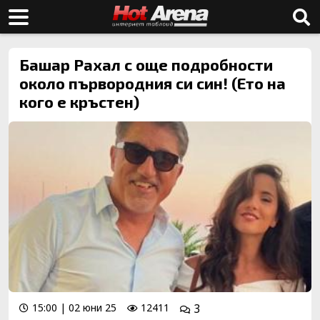
Башар Рахал с още подробности
около първородния си син! (Ето на
кого е кръстен)
15:00 | 02 юни 25
12411
3