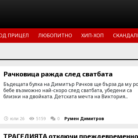
ОД ПРИЦЕЛ
ЛЮБОПИТНО
ХИП-ХОП
СКАНДАЛ
Рачковица ражда след сватбата
Бъдещата булка на Димитър Рачков ще бърза да му р
бебе възможно най-скоро след сватбата, убедени са
близки на двойката. Детската мечта на Виктория...
юли 26
5159
0
Румен Димитров
ТРАГЕДИЯТА отключи преждевременн