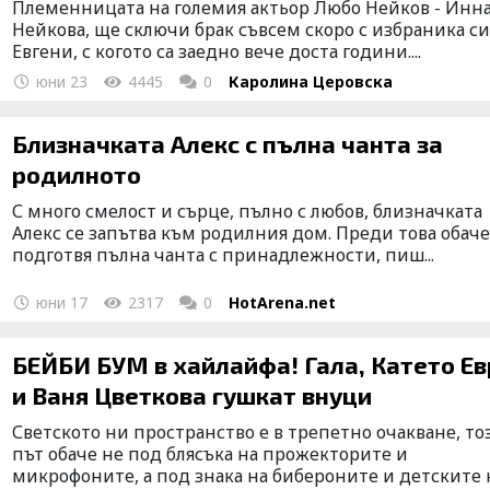
Племенницата на големия актьор Любо Нейков - Инн
Нейкова, ще сключи брак съвсем скоро с избраника с
Евгени, с когото са заедно вече доста години....
юни 23
4445
0
Каролина Церовска
Близначката Алекс с пълна чанта за
родилното
С много смелост и сърце, пълно с любов, близначката
Алекс се запътва към родилния дом. Преди това обаче
подготвя пълна чанта с принадлежности, пиш...
юни 17
2317
0
HotArena.net
БЕЙБИ БУМ в хайлайфа! Гала, Катето Ев
и Ваня Цветкова гушкат внуци
Светското ни пространство е в трепетно очакване, то
път обаче не под блясъка на прожекторите и
микрофоните, а под знака на бибероните и детските ко