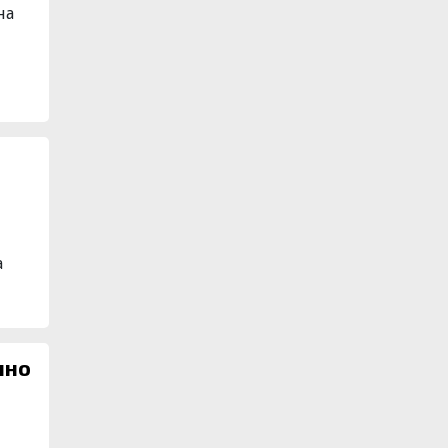
на
т
а
нно