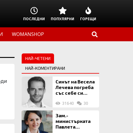
ПОСЛЕДНИ
ПОПУЛЯРНИ
ГОРЕЩИ
И
WOMANSHOP
НАЙ-ЧЕТЕНИ
НАЙ-КОМЕНТИРАНИ
оди
Синът на Весела
Лечева погреба
със себе си
биткойни за 2
31640
30
млн. евро
Зам.-
министърката
Павлета
о
Пеловска