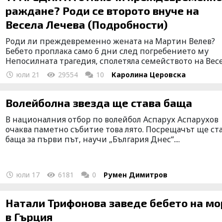
раждане? Роди се второто внуче на
Весела Лечева (Подробности)
Роди ли преждевременно жената на Мартин Велев?
Бебето проплака само 6 дни след погребението му
Непосилната трагедия, сполетяла семейството на Весе.
юли 21
29554
10
Каролина Церовска
Волейболна звезда ще става баща
В националния отбор по волейбол Аспарух Аспарухов
очаква паметно събитие това лято. Посрещачът ще ст
баща за първи път, научи „България Днес“....
юли 17
6181
0
Румен Димитров
Натали Трифонова заведе бебето на море
в Гърция