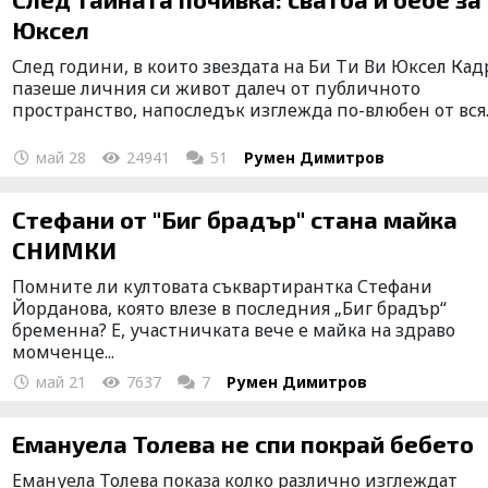
Юксел
След години, в които звездата на Би Ти Ви Юксел Ка
пазеше личния си живот далеч от публичното
пространство, напоследък изглежда по-влюбен от вся..
май 28
24941
51
Румен Димитров
Стефани от "Биг брадър" стана майка
СНИМКИ
Помните ли култовата съквартирантка Стефани
Йорданова, която влезе в последния „Биг брадър“
бременна? Е, участничката вече е майка на здраво
момченце...
май 21
7637
7
Румен Димитров
Емануела Толева не спи покрай бебето
Емануела Толева показа колко различно изглеждат