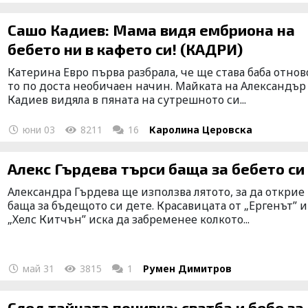
Сашо Кадиев: Мама видя ембриона на
бебето ни в кафето си! (КАДРИ)
Катерина Евро първа разбрала, че ще става баба отнов
то по доста необичаен начин. Майката на Александър
Кадиев видяла в пяната на сутрешното си...
юни 03
8211
16
Каролина Церовска
Алекс Гърдева търси баща за бебето си
Александра Гърдева ще използва лятото, за да открие
баща за бъдещото си дете. Красавицата от „Ергенът” и
„Хелс Китчън” иска да забременее колкото...
май 31
3815
1
Румен Димитров
След тайната почивка: сватба и бебе за