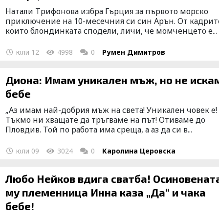
Натали Трифонова избра Гърция за първото морско
приключение на 10-месечния си син Арън. От кадрит
които блондинката сподели, личи, че момченцето е...
юли 12
4998
0
Румен Димитров
Диона: Имам уникален мъж, но не иска
бебе
„Аз имам най-добрия мъж на света! Уникален човек е!
Тъкмо ни хващате да тръгваме на път! Отиваме до
Пловдив. Той по работа има среща, а аз да си в...
юли 09
3024
0
Каролина Церовска
Любо Нейков вдига сватба! Осиновенат
му племенница Инна каза „Да“ и чака
бебе!