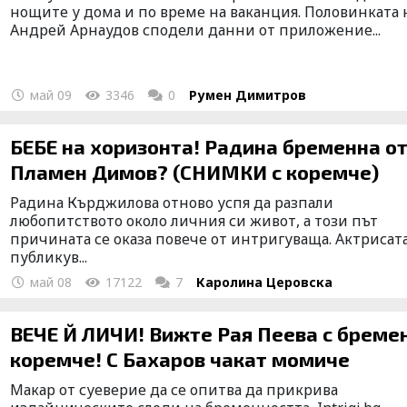
нощите у дома и по време на ваканция. Половинката 
Андрей Арнаудов сподели данни от приложение...
май 09
3346
0
Румен Димитров
БЕБЕ на хоризонта! Радина бременна о
Пламен Димов? (СНИМКИ с коремче)
Радина Кърджилова отново успя да разпали
любопитството около личния си живот, а този път
причината се оказа повече от интригуваща. Актрисат
публикув...
май 08
17122
7
Каролина Церовска
ВЕЧЕ Й ЛИЧИ! Вижте Рая Пеева с бреме
коремче! С Бахаров чакат момиче
Макар от суеверие да се опитва да прикрива