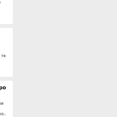
а
и
 тя
ро
зи
...