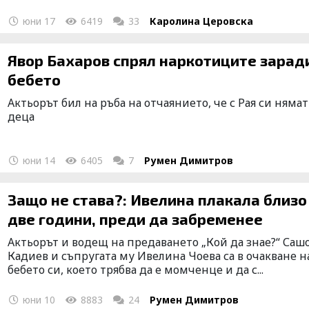
юни 17
6419
33
Каролина Церовска
Явор Бахаров спрял наркотиците заради
бебето
Актьорът бил на ръба на отчаянието, че с Рая си нямат
деца
юни 14
6405
7
Румен Димитров
Защо не става?: Ивелина плакала близо
две години, преди да забременее
Актьорът и водещ на предаването „Кой да знае?“ Саш
Кадиев и съпругата му Ивелина Чоева са в очакване н
бебето си, което трябва да е момченце и да с...
юни 10
8883
24
Румен Димитров