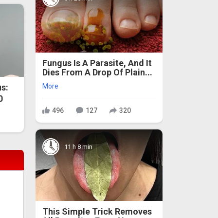
Fungus Is A Parasite, And It
Dies From A Drop Of Plain...
More
s:
0
496
127
320
11 h 8 min
This Simple Trick Removes