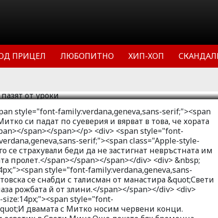
иляна Йотовска и човекът-канара
т от уроки. Красавицата и
 културизъм движат из партита с
ОД ПРИЦЕЛ
ЛЮБОПИТНО
ХИП-ХОП
СКАНДАЛ
на левите си китки.
11
108969
2
pan style="font-family:verdana,geneva,sans-serif;"><span
Митко си падат по суеверия и вярват в това, че хората
pan></span></span></p> <div> <span style="font-
:verdana,geneva,sans-serif;"><span class="Apple-style-
о се страхували беди да не застигнат невръстната им
а пролет.</span></span></span></div> <div> &nbsp;
14px;"><span style="font-family:verdana,geneva,sans-
товска се снабди с талисман от манастира &quot;Свети
аза рожбата й от злини.</span></span></div> <div>
-size:14px;"><span style="font-
">&quot;И двамата с Митко носим червени конци.