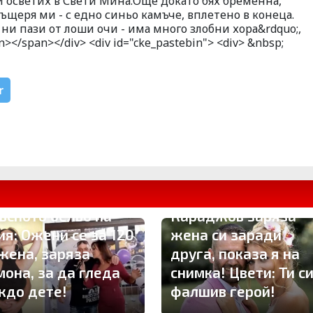
ги осветих в Свети Мина.Още докато бях бременна,
ъщеря ми - с едно синьо камъче, вплетено в конеца.
 ни пази от лоши очи - има много злобни хора&rdquo;,
</span></div> <div id="cke_pastebin"> <div> &nbsp;
r
утално отмъщение!
ория развя
ПЪРВО ТУК: Владо
ъсното бельо на
Караджов заряза
ия: Ожени се за 120
жена си заради
 жена, заряза
друга, показа я на
мона, за да гледа
снимка! Цвети: Ти с
ждо дете!
фалшив герой!