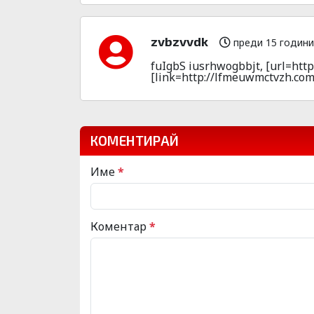
zvbzvvdk
преди 15 години
fuIgbS iusrhwogbbjt, [url=htt
[link=http://lfmeuwmctvzh.com
КОМЕНТИРАЙ
Име
*
Коментар
*