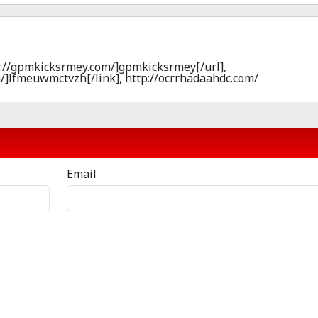
p://gpmkicksrmey.com/]gpmkicksrmey[/url],
/]lfmeuwmctvzh[/link], http://ocrrhadaahdc.com/
Email