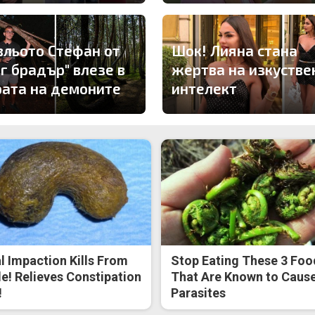
вльото Стефан от
Шок! Лияна стана
иг брадър" влезе в
жертва на изкустве
рата на демоните
интелект
l Impaction Kills From
Stop Eating These 3 Foo
de! Relieves Constipation
That Are Known to Caus
!
Parasites