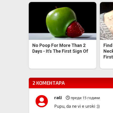
No Poop For More Than 2
Find
Days - It's The First Sign Of
Neck
Firs
2 КОМЕНТАРА
rali
преди 15 години
Pupu, da ne vi e uroki :))