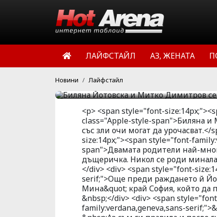
Топмоделът на Визаж Б
Митко Димитров се пазя
световният шампион по
ЛАЙФСТАЙЛ
АЗ, ЖЕНАТА
П
вързани червени конци 
HotArena.net
19:22 | 17 фев 
Новини
Лайфстайл
<p> <span style="font-size:14px;"><s
class="Apple-style-span">Биляна и 
със зли очи могат да урочасват.</s
size:14px;"><span style="font-family
span">Двамата родители най-мног
дъщеричка. Никол се роди миналат
</div> <div> <span style="font-size:
serif;">Още преди раждането й Йо
Мина&quot; край София, който да п
&nbsp;</div> <div> <span style="font
family:verdana,geneva,sans-serif;