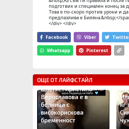
&nbsp;Аз съм ги правила и после 
подготвих и специален конец за д
Това е по-скоро против уроки и да
предпазлива е Биляна.&nbsp;</span>
</div> </div>
Facebook
Viber
Тwitte
Whatsapp
Pinterest
Бр
ОЩЕ ОТ ЛАЙФСТАЙЛ
Драма вместо
Гл
щастие: Кристина
мр
Верославова е в
Ил
болница с
кг
високорискова
Си
бременност
чу