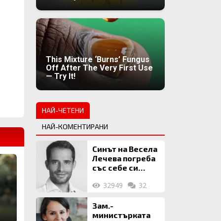
This Mixture ‘Burns’ Fungus
Off After The Very First Use
— Try It!
НАЙ-ЧЕТЕНИ
НАЙ-КОМЕНТИРАНИ
Синът на Весела
Лечева погреба
със себе си
биткойни за 2
32949
32
млн. евро
и
Зам.-
министърката