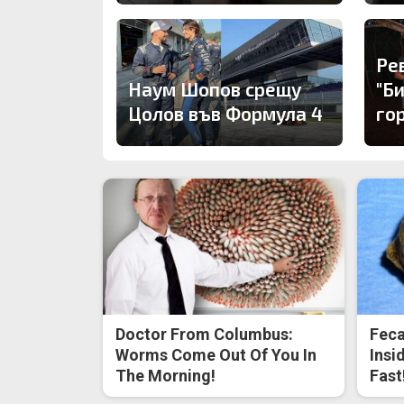
Ре
Наум Шопов срещу
"Б
Цолов във Формула 4
го
Doctor From Columbus:
Feca
Worms Come Out Of You In
Insi
The Morning!
Fast