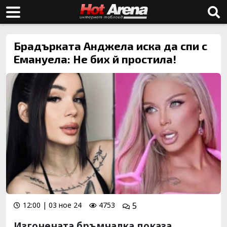
Брадърката Анджела иска да спи с
Емануела: Не бих й простила!
12:00 | 03 ное 24
4753
5
Изгонената бръмчалка показа