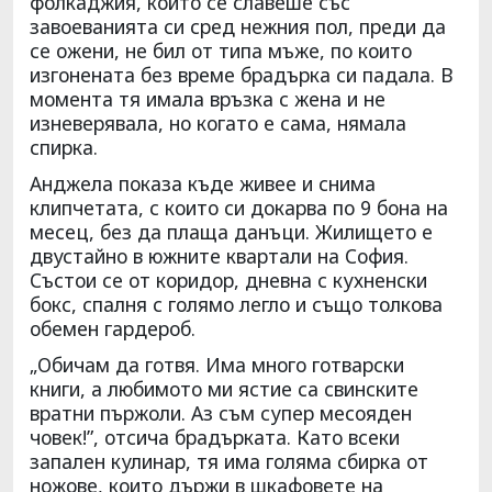
фолкаджия, който се славеше със
завоеванията си сред нежния пол, преди да
се ожени, не бил от типа мъже, по които
изгонената без време брадърка си падала. В
момента тя имала връзка с жена и не
изневерявала, но когато е сама, нямала
спирка.
Анджела показа къде живее и снима
клипчетата, с които си докарва по 9 бона на
месец, без да плаща данъци. Жилището е
двустайно в южните квартали на София.
Състои се от коридор, дневна с кухненски
бокс, спалня с голямо легло и също толкова
обемен гардероб.
„Обичам да готвя. Има много готварски
книги, а любимото ми ястие са свинските
вратни пържоли. Аз съм супер месояден
човек!”, отсича брадърката. Като всеки
запален кулинар, тя има голяма сбирка от
ножове, които държи в шкафовете на