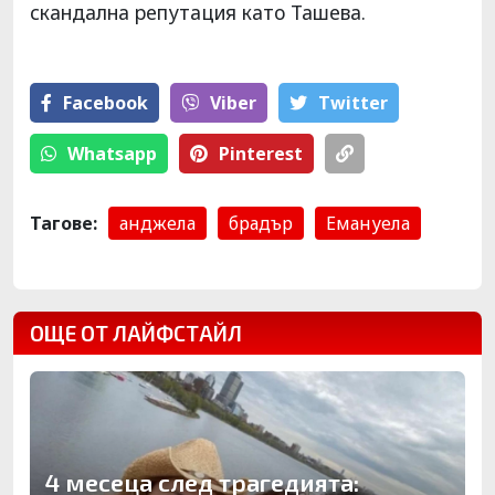
скандална репутация като Ташева.
Facebook
Viber
Тwitter
Whatsapp
Pinterest
Тагове:
анджела
брадър
Емануела
ОЩЕ ОТ ЛАЙФСТАЙЛ
4 месеца след трагедията: