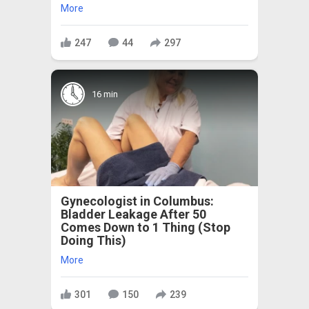
More
247
44
297
16 min
Gynecologist in Columbus:
Bladder Leakage After 50
Comes Down to 1 Thing (Stop
Doing This)
More
301
150
239