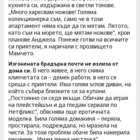
кухнята си, издържана в светли тонове.
„Много харесвам ножове! Голяма
колекционерка съм, само че в този
апартамент няма къде да ги мятам. Лятото,
като съм на морето, ще мятам ножове”, крои
планове Анджела. Понеже готви на всичките
си приятели, я наричали с прозвището
Мамчето.
Изгонената брадърка почти не излиза от
В него живее, в него снима
дома си.
клипчетата си – демек работи, в него се
среща с приятели. Има голям ъглов диван, на
който събира близките си за купони.
„Постоянно си седя вкъщи. Обичам да играя
на плейстейшън и да гледам сериали по
Нетфликс”, обяснява още еротичната
моделка. Била голяма домакиня – перяла,
простирала, подреждала, но мразела на
чисти. За този проблем обаче била намерила
решение: „Имам лична чистачка”.