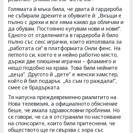
Голямата й мъка била, че двата й гардероба
не събирали дрехите и обувките й: „Вкъщи е
пълно с дрехи и все няма какво да обличам и
да обувам. Постоянно купувам нови и нови!”.
Едното от отделенията в гардероба й било
пълно със секс играчки, които използвала за
„работата си” в платформата Онли фенс. На
леглото си, което е и нейно работно място,
държи две плюшени играчки – фламинго и
нещо подобно на крава. Това били нейните
„деца”. Другото й „дете” е женски хамстер,
който й бил подарък. „Аз съм го раждала!”,
смее се брадърката.
Тя напусна преждевременно риалитито на
Нова телевизия, а официалното обяснение
беше, че имала здравословни проблеми. Но
се говори, че са я отстранили по настояване
на спонсорите, които били притеснени, че
обществото ще ги свързва с хора със