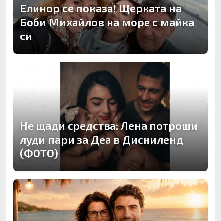
Елинор се показа! Щерката на
Боби Михайлов на море с майка
си
Не щади средства: Лена потроши
луди пари за Деа в Дисниленд
(ФОТО)