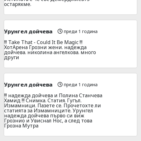
остаряхме.
Урунгел дойчева
преди 1 година
!!! Take That - Could It Be Magic !!!
ХотАрена Грозни жени. надежда
дойчева. николина ангелкова. много
други
Урунгел дойчева
преди 1 година
!!! надежда дойчева и Полина Станчева
Хамид !!! Снимка. Статия. Гугъл.
Измамници. Пазете се. Прочетохте ли
статията за Измамниците. Урунгел
надежда дойчева първо си виж
Грознио и Увиснал Нос, а след това
Грозна Мутра