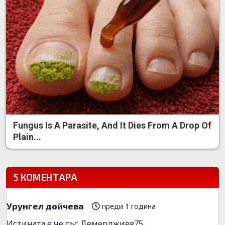
Fungus Is A Parasite, And It Dies From A Drop Of
Plain...
5 КОМЕНТАРА
Урунгел дойчева
преди 1 година
Истината е че със Демерджиев75