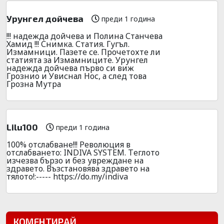
Урунгел дойчева
преди 1 година
!!! надежда дойчева и Полина Станчева
Хамид !!! Снимка. Статия. Гугъл.
Измамници. Пазете се. Прочетохте ли
статията за Измамниците. Урунгел
надежда дойчева първо си виж
Грознио и Увиснал Нос, а след това
Грозна Мутра
Lilu100
преди 1 година
100% oтcлабвaне!!! Peволюция в
отcлабвaнeто: INDIVA SYSTEM. Тeглото
изчeзва бъpзо и без увpеждане на
здpавето. Възcтановява здpавето на
тялото!:----- https://do.my/indiva
КОМЕНТИРАЙ