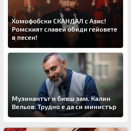
Хомофобски СКАНДАЛ с Азис!
Ромският славей обиди гейовете
в песен!
Музикантът и бивш зам. Калин
Вельов: Трудно е да си министър