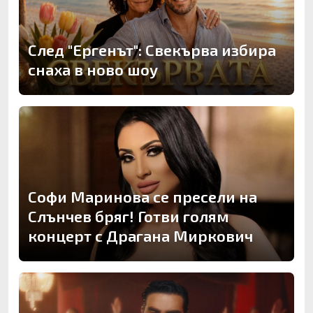
След "Ергенът": Свекърва избира
снаха в ново шоу
Софи Маринова се пресели на
Слънчев бряг! Готви голям
концерт с Драгана Миркович