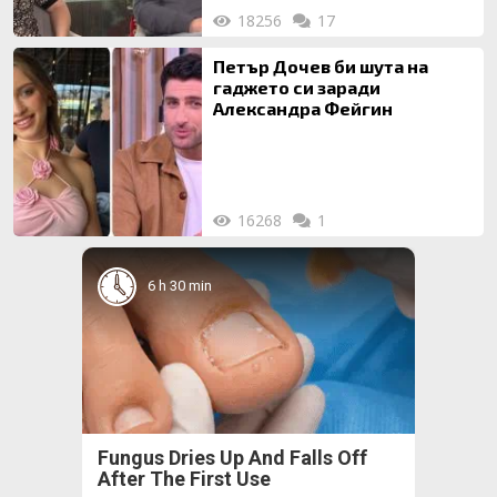
18256
17
Петър Дочев би шута на
гаджето си заради
Александра Фейгин
16268
1
6 h 30 min
Fungus Dries Up And Falls Off
After The First Use