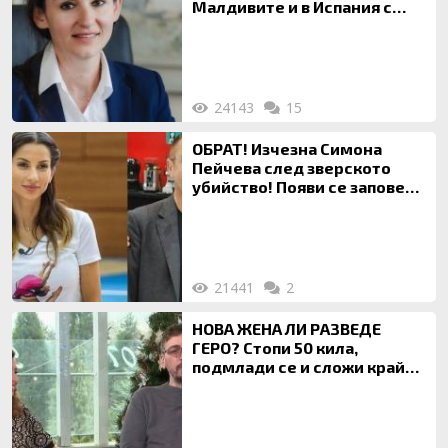
Малдивите и в Испания с
богата любовница – брокер
на недвижими имоти
24143
15
ОБРАТ! Изчезна Симона
Пейчева след зверското
убийство! Появи се заповед
за локализирането й
21441
2
НОВА ЖЕНА ЛИ РАЗВЕДЕ
ГЕРО? Стопи 50 кила,
подмлади се и сложи край
на 20-годишен брак