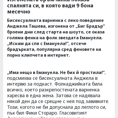
спалнята си, в която вади 9 бона
месечно
Бисексуалната варненка с леко поведение
Анджела Ташева, изгонена от „Биг Брадър”
броени дни след старта на шоуто, се оказа
голяма фенка на фолк звездата Емануела.
„Искам да спя с Емануела!”, отсече
брадърката, популярна сред феновете на
порно клипчета в интернет.
,
„Има нещо в Емануела. Не бих й простила!”
подсмихва се бисексуалната Анджела в
интервю за подкаст. Фолкаджийката била
всичко, което разкрепостената варненка
харесва в една жена. Затова се надявала
някой ден да се срещне с нея под завивките.
Този, когото не би допуснала до леглото си,
пък бил Фики Стораро. Гласовитият