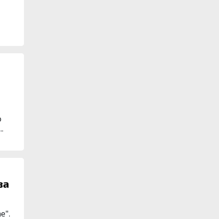
о
.
за
е".