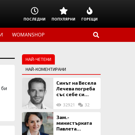
ПОСЛЕДНИ
ПОПУЛЯРНИ
ГОРЕЩИ
И
WOMANSHOP
НАЙ-ЧЕТЕНИ
НАЙ-КОМЕНТИРАНИ
Синът на Весела
 би
Лечева погреба
със себе си
биткойни за 2
32921
32
млн. евро
Зам.-
министърката
Павлета
Пеловска