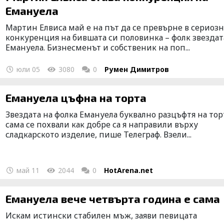
Емануела
Мартин Елвиса май е на път да се превърне в сериозн
конкуренция на бившата си половинка – фолк звездат
Емануела. Бизнесменът и собственик на поп...
юли 05
3080
0
Румен Димитров
Емануела цъфна на торта
Звездата на фолка Емануела буквално разцъфтя на тор
сама се похвали как добре са я направили върху
сладкарското изделие, пише Телеграф. Взели...
май 11
2044
0
HotArena.net
Емануела вече четвърта година е сама
Искам истински стабилен мъж, заяви певицата