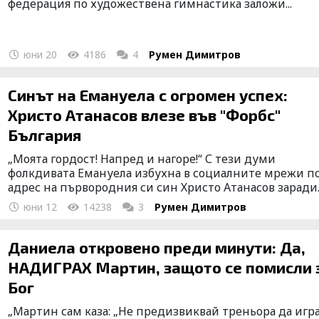
федерация по художествена гимнастика заложи...
юни 20
4186
4
Румен Димитров
Синът на Емануела с огромен успех:
Христо Атанасов влезе във "Форбс"
България
„Моята гордост! Напред и нагоре!“ С тези думи
фолкдивата Емануела избухна в социалните мрежи п
адрес на първородния си син Христо Атанасов заради..
юни 12
14238
3
Румен Димитров
Даниела откровено преди минути: Да,
НАДИГРАХ Мартин, защото се помисли 
Бог
„Мартин сам каза: „Не предизвиквай треньора да игра