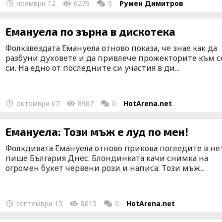
ноември 12
6279
5
Румен Димитров
Емануела по зърна в дискотека
Фолкзвездата Емануела отново показа, че знае как да
разбуни духовете и да привлече прожекторите към с
си. На едно от последните си участия в ди...
октомври 07
8967
0
HotArena.net
Емануела: Този мъж е луд по мен!
Фолкдивата Емануела отново прикова погледите в нет
пише България Днес. Блондинката качи снимка на
огромен букет червени рози и написа: Този мъж...
септември 15
8015
0
HotArena.net