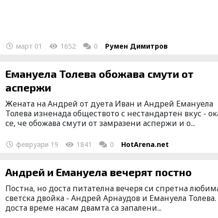
март 01
1652
0
Румен Димитров
Емануела Толева обожава смути от
аспержи
Жената на Андрей от дуета Иван и Андрей Емануела
Толева изненада обществото с нестандартен вкус - ок
се, че обожава смути от замразени аспержи и о...
февруари 19
1841
0
HotArena.net
Андрей и Емануела вечерят постно
Постна, но доста питателна вечеря си спретна любим
светска двойка - Андрей Арнаудов и Емануела Толева.
доста време насам двамта са запалени...