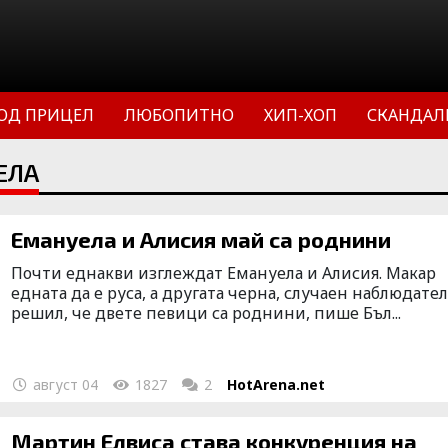
ОД ПРИЦЕЛ
ЛЮБОПИТНО
ХИП-ХОП
СКАНДАЛ
ЕЛА
Емануела и Алисия май са роднини
Почти еднакви изглеждат Емануела и Алисия. Макар
едната да е руса, а другата черна, случаен наблюдател
решил, че двете певици са роднини, пише Бъл...
август 04
1827
2
HotArena.net
Мартин Елвиса става конкуренция на