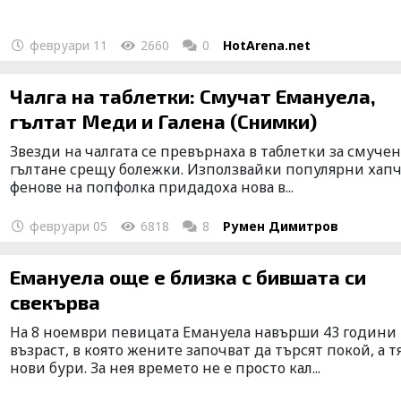
февруари 11
2660
0
HotArena.net
Чалга на таблетки: Смучат Емануела,
гълтат Меди и Галена (Снимки)
Звезди на чалгата се превърнаха в таблетки за смучен
гълтане срещу болежки. Използвайки популярни хапч
фенове на попфолка придадоха нова в...
февруари 05
6818
8
Румен Димитров
Емануела още е близка с бившата си
свекърва
На 8 ноември певицата Емануела навърши 43 години 
възраст, в която жените започват да търсят покой, а тя
нови бури. За нея времето не е просто кал...