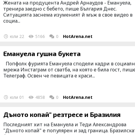
Жената на продуцента Андрей Арнаудов - Емануела,
тренира заедно с бебето, пише България Днес.
Ситуацията заснема изуменият й мъж в свое видео в
социа...
юли 22
5166
0
HotArena.net
Емануела гушна букета
Попфолк фурията Емануела сподели кадри в социалн
мрежа Инстаграм от сватба, на която е била гост, пиш
Телеграф. Освен че певицата е краси...
юли 01
4858
0
HotArena.net
Дъното копай" резтресе и Бразилия
Последният хит на Емануела и Теди Александрова
"Дъното копай" е популярен и зад граница. Бразилска