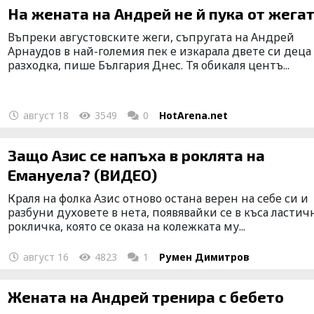
На жената на Андрей не й пука от жега
Въпреки августовските жеги, съпругата на Андрей
Арнаудов в най-големия пек е изкарала двете си деца
разходка, пише България Днес. Тя обикаля центъ...
август 18
3549
0
HotArena.net
Защо Азис се напъха в роклята на
Емануела? (ВИДЕО)
Краля на фолка Азис отново остана верен на себе си и
разбуни духовете в нета, появявайки се в къса ластич
рокличка, която се оказа на колежката му...
август 16
4823
1
Румен Димитров
Жената на Андрей тренира с бебето