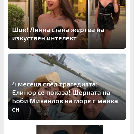
Шок! Лияна стана жертва на
изкуствен интелект
4 месеца след трагедията:
Елинор се показа! Щерката на
Боби Михайлов на море с майка
си