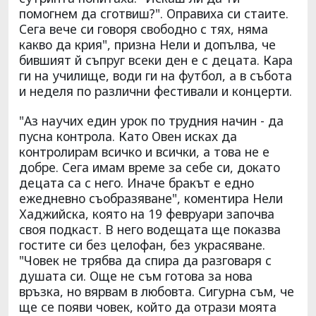
помогнем да сготвиш?". Оправиха си стаите.
Сега вече си говоря свободно с тях, няма
какво да крия", призна Нели и допълва, че
бившият й съпруг всеки ден е с децата. Кара
ги на училище, води ги на футбол, а в събота
и неделя по различни фестивали и концерти.
"Аз научих един урок по трудния начин - да
пусна контрола. Като Овен исках да
контролирам всичко и всички, а това не е
добре. Сега имам време за себе си, докато
децата са с него. Иначе бракът е едно
ежедневно съобразяване", коментира Нели
Хаджийска, която на 19 февруари започва
своя подкаст. В него водещата ще показва
гостите си без целофан, без украсяване.
"Човек не трябва да спира да разговаря с
душата си. Още не съм готова за нова
връзка, но вярвам в любовта. Сигурна съм, че
ще се появи човек, който да отрази моята