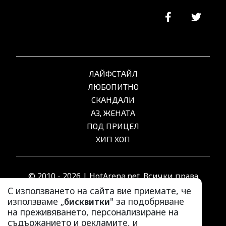
ЛАЙФСТАЙЛ
ЛЮБОПИТНО
СКАНДАЛИ
АЗ, ЖЕНАТА
ПОД ПРИЦЕЛ
ХИП ХОП
© 2010 - 2026 | HotArena.net. Всички права
запазени.
С използването на сайта вие приемате, че
използваме „
" за подобряване
бисквитки
на преживяването, персонализиране на
РЕКЛАМА
съдържанието и рекламите, и