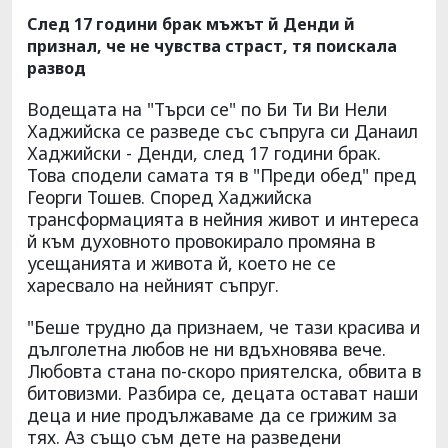
След 17 години брак мъжът й Денди й
признал, че не чувства страст, тя поискала
развод
Водещата на "Търси се" по Би Ти Ви Нели
Хаджийска се разведе със съпруга си Данаил
Хаджийски - Денди, след 17 години брак.
Това сподели самата тя в "Преди обед" пред
Георги Тошев. Според Хаджийска
трансформацията в нейния живот и интереса
й към духовното провокирало промяна в
усещанията и живота й, което не се
харесвало на нейният съпруг.
"Беше трудно да признаем, че тази красива и
дълголетна любов не ни вдъхновява вече.
Любовта стана по-скоро приятелска, обвита в
битовизми. Разбира се, децата остават наши
деца и ние продължаваме да се грижим за
тях. Аз също съм дете на разведени