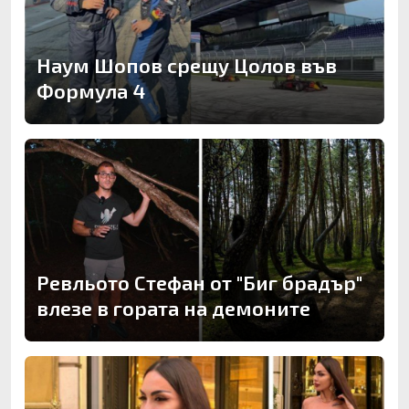
Наум Шопов срещу Цолов във
Формула 4
Ревльото Стефан от "Биг брадър"
влезе в гората на демоните