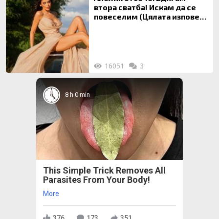
втора сватба! Искам да се
повеселим (Цялата изповед
ТУК)
16051
3
8 h 0 min
This Simple Trick Removes All
Parasites From Your Body!
More
376
173
351