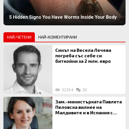
5 Hidden Signs You Have Worms Inside Your Body
НАЙ-ЧЕТЕНИ
НАЙ-КОМЕНТИРАНИ
Синът на Весела Лечева
погреба със себе си
биткойни за 2 млн. евро
32354
30
Зам.-министърката Павлета
Пеловска вилнее на
Малдивите и в Испания с
богата любовница – брокер
на недвижими имоти