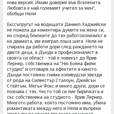
нова версия. Имам доверие във Вселената.
Любовта е най-големият учител за мен",
обобщи Нели.
Екссъпругът на водещата Даниел Хаджийски
не пожела да коментира думите на жена си,
но според близките до тях работохолизмът и
на двамата, им изиграл лоша шега. Нели не
спирала да работи дори след раждането на
двете деца, а Дънди е професионалист в
своята си област - той е човекът до Ярив
Лернер, собственика на "Ню Бояна филм
студио" и отговаря за ефектите в киното.
Дънди постоянно снима холивудски звезди
от рода на Силвестър Сталоун, Джейсън
Стейтъм, Мегън Фокс и много други, дори се
познава с тях. Често той си пие биричката и
със собственика на студиото - Ярив Лернер.
Многото работа, която постоянно има, убила
романтиката между него и Нели и въпреки
опита им да спасят връзката си накрая