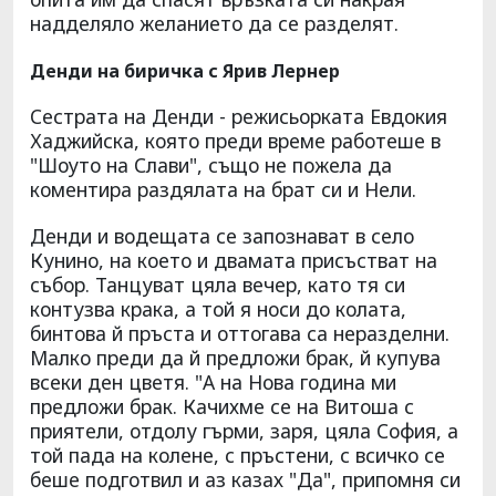
надделяло желанието да се разделят.
Денди на биричка с Ярив Лернер
Сестрата на Денди - режисьорката Евдокия
Хаджийска, която преди време работеше в
"Шоуто на Слави", също не пожела да
коментира раздялата на брат си и Нели.
Денди и водещата се запознават в село
Кунино, на което и двамата присъстват на
събор. Танцуват цяла вечер, като тя си
контузва крака, а той я носи до колата,
бинтова й пръста и оттогава са неразделни.
Малко преди да й предложи брак, й купува
всеки ден цветя. "А на Нова година ми
предложи брак. Качихме се на Витоша с
приятели, отдолу гърми, заря, цяла София, а
той пада на колене, с пръстени, с всичко се
беше подготвил и аз казах "Да", припомня си