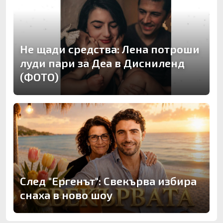
Не щади средства: Лена потроши
луди пари за Деа в Дисниленд
(ФОТО)
След "Ергенът": Свекърва избира
снаха в ново шоу