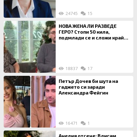
24745
15
НОВА ЖЕНА ЛИ РАЗВЕДЕ
ГЕРО? Стопи 50 кила,
подмлади се и сложи край
на 20-годишен брак
18837
17
Петър Дочев би шута на
гаджето си заради
Александра Фейгин
16471
1
Анелия отсече: Вдигам