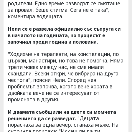
родители. Едно време разводът се смяташе
за провал, беше стигма. Сега не е така",
коментира водещата.
Нели се е развела официално със съпруга си
в началото на годината, но процесът е
започнал преди година и половина.
"Ходихме на терапевти, на констелации, по
църкви, манастири, но това не помогна. Няма
трети човек между нас, не сме имали
скандали. Всеки откри, че вибрира на друга
честота", поясни Нели. Според нея
проблемът започва, когато вече хората в
двойката вече не се интересуват от
промяната в другия.
И двамата съобщили на двете си момчета
"Децата
решението да се разведат.
пораснаха за една вечер, станаха мъже. На
сутринта попитаха: "Искаш ли да ти