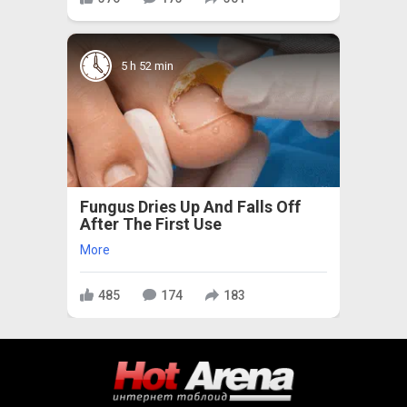
5 h 52 min
Fungus Dries Up And Falls Off
After The First Use
More
485
174
183