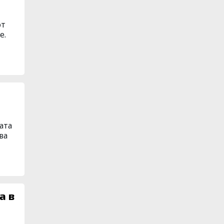
от
е.
ата
ва
а в