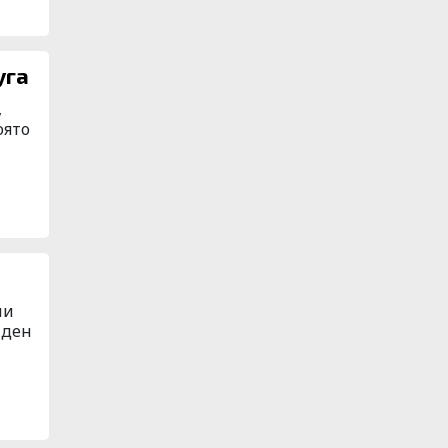
уга
,
оято
ли
 ден