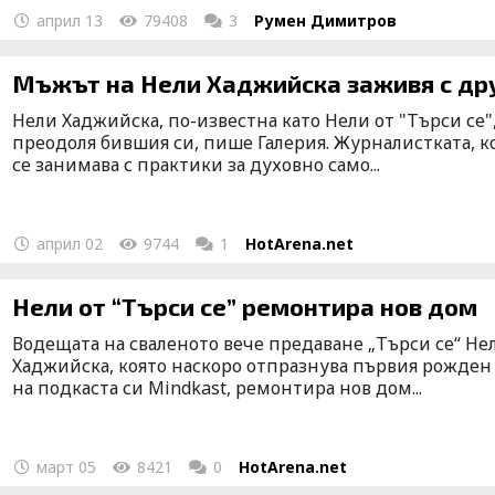
април 13
79408
3
Румен Димитров
Мъжът на Нели Хаджийска заживя с др
Нели Хаджийска, по-известна като Нели от "Търси се"
преодоля бившия си, пише Галерия. Журналистката, к
се занимава с практики за духовно само...
април 02
9744
1
HotArena.net
Нели от “Търси се” ремонтира нов дом
Водещата на сваленото вече предаване „Търси се“ Не
Хаджийска, която наскоро отпразнува първия рожден
на подкаста си Mindkast, ремонтира нов дом...
март 05
8421
0
HotArena.net