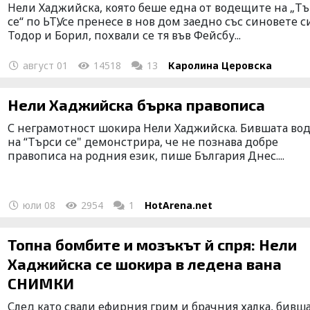
Hели Хаджийска, която беше една от водещите на „Т
се“ по ЬТѴ, се пренесе в нов дом заедно със синовете с
Тодор и Борил, похвали се тя във Фейсбу...
август 01
14518
13
Каролина Церовска
Нели Хаджийска бърка правописа
С неграмотност шокира Нели Хаджийска. Бившата во
на “Търси се" демонстрира, че не познава добре
правописа на родния език, пише България Днес....
юли 08
2954
1
HotArena.net
Топна бомбите и мозъкът й спря: Нели
Хаджийска се шокира в ледена вана
СНИМКИ
След като свали ефирния грим и брачния халка, бивш