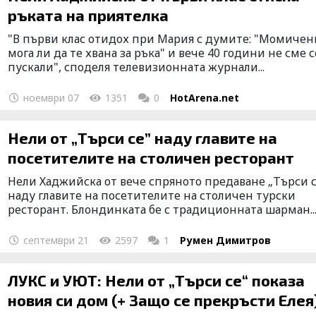
ръката на приятелка
"В първи клас отидох при Мария с думите: "Момичен
мога ли да те хвана за ръка" и вече 40 години не сме с
пускали", споделя телевизионната журнали...
ноември 07
1351
0
HotArena.net
Нели от „Търси се” наду главите на
посетителите на столичен ресторант
Нели Хаджийска от вече спряното предаване „Търси с
наду главите на посетителите на столичен турски
ресторант. Блондинката бе с традиционната шарман..
септември 21
2597
1
Румен Димитров
ЛУКС и УЮТ: Нели от „Търси се“ показа
новия си дом (+ Защо се прекръсти Елея