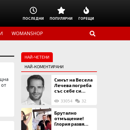
ПОСЛЕДНИ
ПОПУЛЯРНИ
ГОРЕЩИ
И
WOMANSHOP
НАЙ-ЧЕТЕНИ
НАЙ-КОМЕНТИРАНИ
ещна
Синът на Весела
 от
Лечева погреба
със себе си
биткойни за 2
33054
32
млн. евро
Брутално
отмъщение!
Глория развя
мръсното бельо