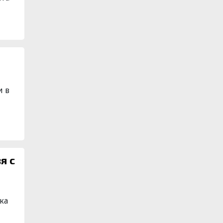
и в
ка