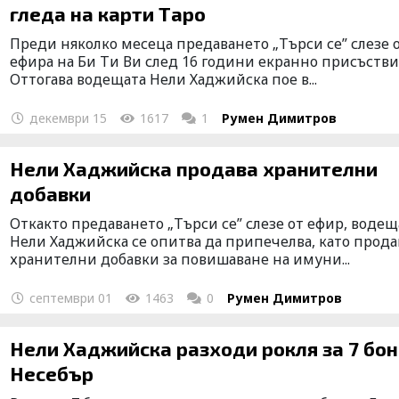
гледа на карти Таро
Преди няколко месеца предаването „Търси се” слезе 
ефира на Би Ти Ви след 16 години екранно присъстви
Оттогава водещата Нели Хаджийска пое в...
декември 15
1617
1
Румен Димитров
Нели Хаджийска продава хранителни
добавки
Откакто предаването „Търси се” слезе от ефир, водещ
Нели Хаджийска се опитва да припечелва, като прода
хранителни добавки за повишаване на имуни...
септември 01
1463
0
Румен Димитров
Нели Хаджийска разходи рокля за 7 бон
Несебър