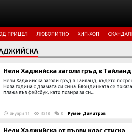
ОД ПРИЦЕЛ
ЛЮБОПИТНО
ХИП-ХОП
СКАНДАЛ
ХАДЖИЙСКА
Нели Хаджийска заголи гръд в Тайланд
Нели Хаджийска заголи гръд в Тайланд, където поср
Нова година с двамата си сина. Блондинката се показа
плажа във фейсбук, като позира за сн...
януари 11
3318
0
Румен Димитров
Нели Хаджийска от първи клас стиска