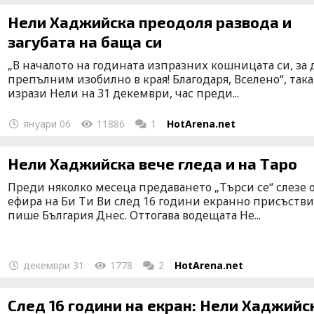
Нели Хаджийска преодоля развода и
загубата на баща си
„В началото на годината изпразних кошницата си, за 
препълним изобилно в края! Благодаря, Вселено“, така
изрази Нели на 31 декември, час преди...
януари 06
11886
1
HotArena.net
Нели Хаджийска вече гледа и на Таро
Преди няколко месеца предаването „Търси се“ слезе 
ефира на Би Ти Ви след 16 години екранно присъстви
пише България Днес. Оттогава водещата Не...
декември 31
1778
2
HotArena.net
След 16 години на екран: Нели Хаджийс