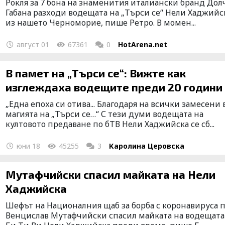
Рокля за 7 бона на знаменития италиански бранд Дол
Габана разходи водещата на „Търси се“ Нели Хаджийс
из нашето Черноморие, пише Ретро. В момен...
август 01
67361
0
HotArena.net
В памет на „Търси се“: Вижте как
изглеждаха водещите преди 20 години
„Една епоха си отива... Благодаря на всички замесени 
магията на „Търси се…“ С тези думи водещата на
култовото предаване по бТВ Нели Хаджийска се сб...
юни 18
45255
3
Каролина Церовска
Мутафчийски спасил майката на Нели
Хаджийска
Шефът на Националния щаб за борба с коронавируса п
Венцислав Мутафчийски спасил майката на водещата