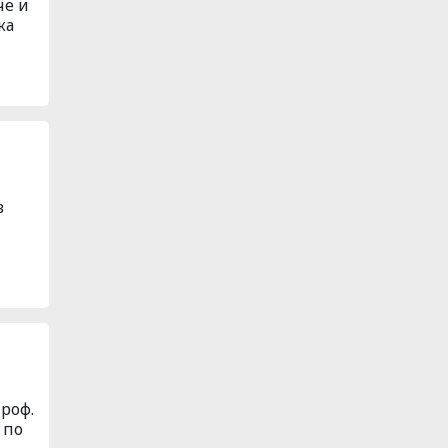
че и
ка
в
роф.
 по