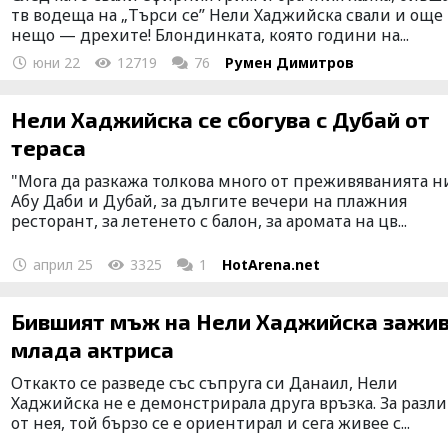
тв водеща на „Търси се” Нели Хаджийска свали и още
нещо — дрехите! Блондинката, която години на...
юни 22
12719
76
Румен Димитров
Нели Хаджийска се сбогува с Дубай от
тераса
"Мога да разкажа толкова много от преживяванията н
Абу Даби и Дубай, за дългите вечери на плажния
ресторант, за летенето с балон, за аромата на цв...
април 25
3325
1
HotArena.net
Бившият мъж на Нели Хаджийска заживя с
млада актриса
Откакто се разведе със съпруга си Данаил, Нели
Хаджийска не е демонстрирала друга връзка. За разли
от нея, той бързо се е ориентирал и сега живее с...