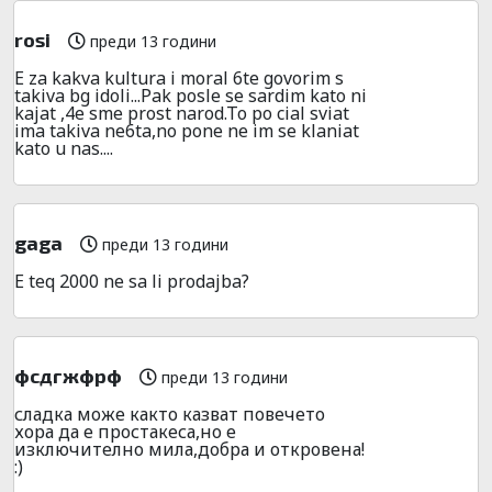
rosi
преди 13 години
E za kakva kultura i moral 6te govorim s
takiva bg idoli...Pak posle se sardim kato ni
kajat ,4e sme prost narod.To po cial sviat
ima takiva ne6ta,no pone ne im se klaniat
kato u nas....
gaga
преди 13 години
E teq 2000 ne sa li prodajba?
фсдгжфрф
преди 13 години
сладка може както казват повечето
хора да е простакеса,но е
изключително мила,добра и откровена!
:)