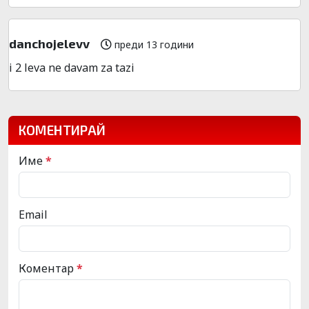
danchojelevv
преди 13 години
i 2 leva ne davam za tazi
КОМЕНТИРАЙ
Име
*
Email
Коментар
*