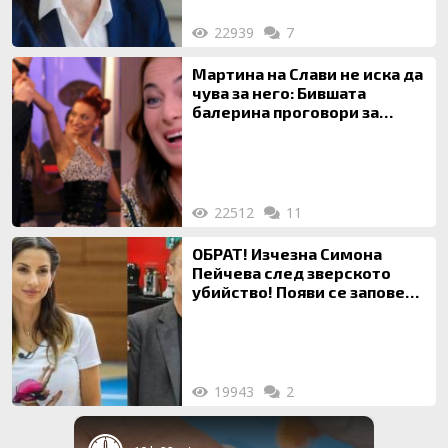
22939
7
Мартина на Слави не иска да
чува за него: Бившата
балерина проговори за
живота си с Дългия
22512
11
ОБРАТ! Изчезна Симона
Пейчева след зверското
убийство! Появи се заповед
за локализирането й
19943
2