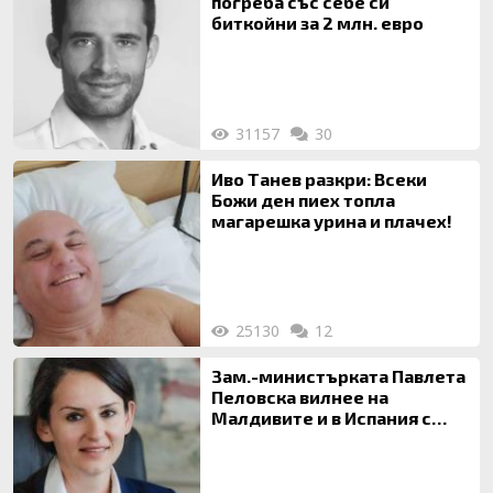
погреба със себе си
биткойни за 2 млн. евро
31157
30
Иво Танев разкри: Всеки
Божи ден пиех топла
магарешка урина и плачех!
25130
12
Зам.-министърката Павлета
Пеловска вилнее на
Малдивите и в Испания с
богата любовница – брокер
на недвижими имоти