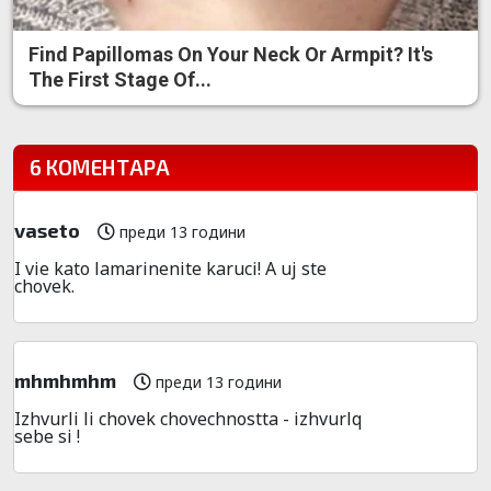
Find Papillomas On Your Neck Or Armpit? It's
The First Stage Of...
6 КОМЕНТАРА
vaseto
преди 13 години
I vie kato lamarinenite karuci! A uj ste
chovek.
mhmhmhm
преди 13 години
Izhvurli li chovek chovechnostta - izhvurlq
sebe si !