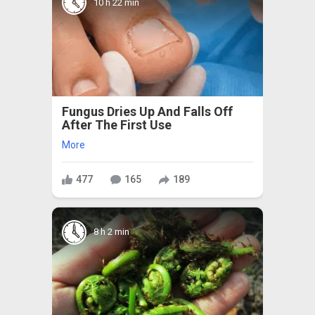
10 h 22 min
Fungus Dries Up And Falls Off
After The First Use
More
477
165
189
8 h 2 min