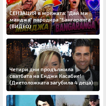
СЕНЗАЦИЯ в мрежата: "Дай ми
манджа" пародира "Бангаранга"
(ВИДЕО)
Четири дни продължила
сватбата на Енджи Касабие!
(Диетоложката загубила 4 деца)