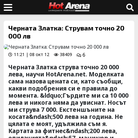
Черната Златка: Струвам точно 20
000 лв
11:21 | 08 окт 12
38409
6
Черната Златка струва точно 20 000
лева, научи HotArena.net. Моделката
сама назова цената си, като съобщи,
какви подобрения си е правила до
момента. &ldquo;Гърдите ми са 10 000
лева и никога няма да увиснат. Носът
ми струва 7 000. Екстеншъните на
косата&ndash;500 лева на година. Не
цялата е моят, удължила съм я.
Картата за фитнес&ndash;200 лева,
епилацията&ndash;57, маникюр и