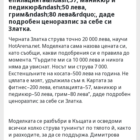
педикюр&ndash;50 лева,
грим&ndash;80 лева&rdquo;, даде
подробен ценоразпис за себе си
Златка.
Черната Златка струва точно 20 000 лева, научи
HotArena.net. Моделката сама назова цената си,
като съобщи, какви подобрения си е правила до
момента. “Гърдите ми са 10 000 лева и никога
няма да увиснат. Носът ми струва 7 000.
Екстеншъните на косата–500 лева на година. Не
цялата е моят, удължила съм я. Картата за
фитнес–200 лева, епилацията–57, маникюр и
педикюр–50 лева, грим–80 лева”, даде подробен
ценоразпис за себе си Златка.
Моделката се разбъбри в Къщата и осведоми
всички колко струва тунингът по тялото й, както
и разходите, за да се поддържа. Димитрова