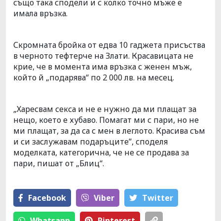
също така сподели и с колко точно мъже е
имала връзка.
Скромната бройка от едва 10 гаджета присъства
в черното тефтерче на Злати. Красавицата не
крие, че в момента има връзка с женен мъж,
който й „подарява“ по 2 000 лв. на месец.
„Харесвам секса и не е нужно да ми плащат за
нещо, което е хубаво. Помагат ми с пари, но не
ми плащат, за да са с мен в леглото. Красива съм
и си заслужавам подаръците”, споделя
моделката, категорична, че не се продава за
пари, пишат от „Блиц“.
Facebook
Viber
Тwitter
Whatsapp
Pinterest