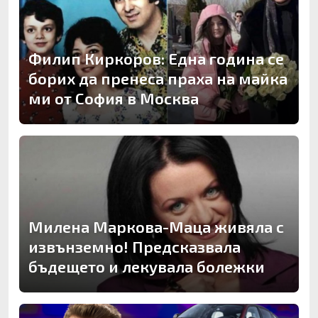
Филип Киркоров: Една година се
борих да пренеса праха на майка
ми от София в Москва
Милена Маркова-Маца живяла с
извънземно! Предсказвала
бъдещето и лекувала болежки