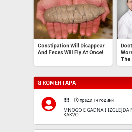
Constipation Will Disappear
Doct
And Feces Will Fly At Once!
Worm
The 
8 КОМЕНТАРА
!!!!
преди 14 години
MNOGO E GADNA I IZGLEJDA 
KAKVO.