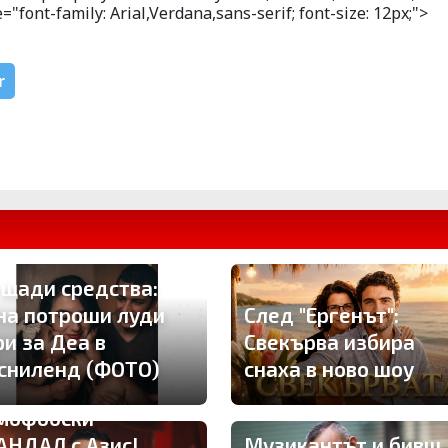
="font-family: Arial,Verdana,sans-serif; font-size: 12px;">
r
 щади средства:
на потроши луди
След "Ергенът":
ри за Деа в
Свекърва избира
сниленд (ФОТО)
снаха в ново шоу
мофобски
АНДАЛ с Азис!
Музикантът и бивш