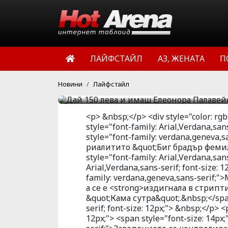
Елеонора Палавейска о
набира стремглава секс
по провинциални барове
ЛАЙФСТАЙЛ
АЗ, ЖЕНАТА
П
с консумация в столичн
HotArena.net
10:45 | 16 авг 
Новини
Лайфстайл
<p> &nbsp;</p> <div style="color: rgb(
style="font-family: Arial,Verdana,san
style="font-family: verdana,geneva,s
риалитито &quot;Биг брадър фемил
style="font-family: Arial,Verdana,sans
Arial,Verdana,sans-serif; font-size: 
family: verdana,geneva,sans-serif
а се е <strong>издигнала в стрипт
&quot;Кама сутра&quot;.&nbsp;</span
serif; font-size: 12px;"> &nbsp;</p> <
12px;"> <span style="font-size: 14px