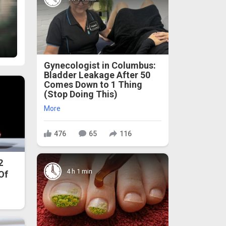
Gynecologist in Columbus:
Bladder Leakage After 50
Comes Down to 1 Thing
(Stop Doing This)
More
476
65
116
2
4 h 1 min
 Of