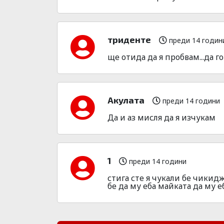
триденте
преди 14 годин
ще отида да я пробвам...да го 
Акулата
преди 14 години
Да и аз мисля да я изчукам
1
преди 14 години
стига сте я чукали бе чикид
бе да му еба майката да му е