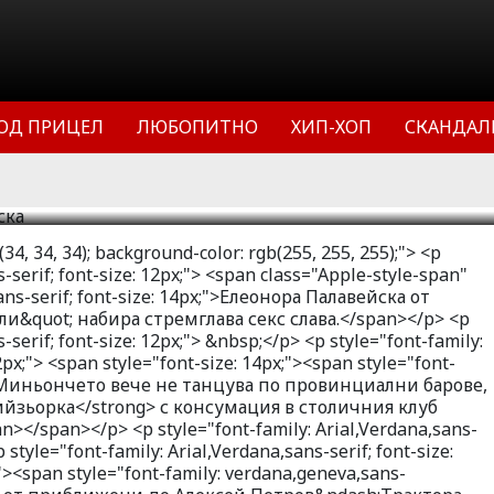
т риалитито Биг брадър фемили
 слава. Миньончето вече не танцува
, а се е издигнала в стриптийзьорка
ОД ПРИЦЕЛ
ЛЮБОПИТНО
ХИП-ХОП
СКАНДАЛ
ия клуб Кама сутра.
11
80885
8
34, 34, 34); background-color: rgb(255, 255, 255);"> <p
s-serif; font-size: 12px;"> <span class="Apple-style-span"
ans-serif; font-size: 14px;">Елеонора Палавейска от
и&quot; набира стремглава секс слава.</span></p> <p
-serif; font-size: 12px;"> &nbsp;</p> <p style="font-family:
12px;"> <span style="font-size: 14px;"><span style="font-
;">Миньончето вече не танцува по провинциални барове,
ийзьорка</strong> с консумация в столичния клуб
></span></p> <p style="font-family: Arial,Verdana,sans-
p style="font-family: Arial,Verdana,sans-serif; font-size:
;"><span style="font-family: verdana,geneva,sans-