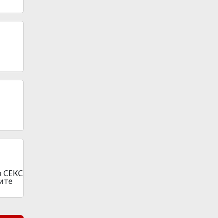
я СЕКС
лите