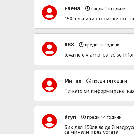
Eлена
преди 14 години
150 лева или стотинки все та
XXX
преди 14 години
tova ne e viarno, parvo se infor
Митко
преди 14 години
Ти като си информирана, ка
dryn
преди 14 години
Бих дал 150лв за да й надру
са минали през устата