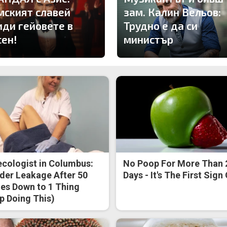
мският славей
зам. Калин Вельов:
иди гейовете в
Трудно е да си
сен!
министър
cologist in Columbus:
No Poop For More Than 
der Leakage After 50
Days - It's The First Sign
s Down to 1 Thing
p Doing This)