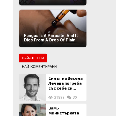
Fungus Is A Parasite, And It
Dies From A Drop Of Plain...
НАЙ-ЧЕТЕНИ
НАЙ-КОМЕНТИРАНИ
Синът на Весела
Лечева погреба
със себе си
биткойни за 2
31899
30
млн. евро
Зам.-
министърката