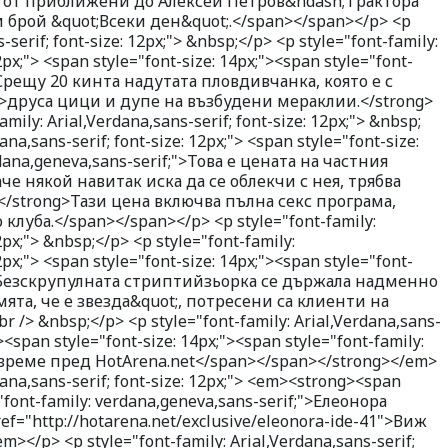
ра от приближени до Алексей Петров&ndash;Трактора
брой &quot;Всеки ден&quot;.</span></span></p> <p
-serif; font-size: 12px;"> &nbsp;</p> <p style="font-family:
12px;"> <span style="font-size: 14px;"><span style="font-
">Срещу 20 кинта надутата пловдивчанка, която е с
>друса цици и дупе на възбудени мераклии.</strong>
ily: Arial,Verdana,sans-serif; font-size: 12px;"> &nbsp;
ana,sans-serif; font-size: 12px;"> <span style="font-size:
rdana,geneva,sans-serif;">Това е цената на частния
че някой навитак иска да се облекчи с нея, трябва
. </strong>Тази цена включва пълна секс програма,
 клуба.</span></span></p> <p style="font-family:
12px;"> &nbsp;</p> <p style="font-family:
12px;"> <span style="font-size: 14px;"><span style="font-
;">Безскрупулната стриптийзьорка се държала надменно
мята, че е звезда&quot;, потресени са клиенти на
/> &nbsp;</p> <p style="font-family: Arial,Verdana,sans-
><span style="font-size: 14px;"><span style="font-family:
 време пред HotArena.net</span></span></strong></em>
rdana,sans-serif; font-size: 12px;"> <em><strong><span
="font-family: verdana,geneva,sans-serif;">Елеонора
ef="http://hotarena.net/exclusive/eleonora-ide-41">Виж
></p> <p style="font-family: Arial,Verdana,sans-serif;