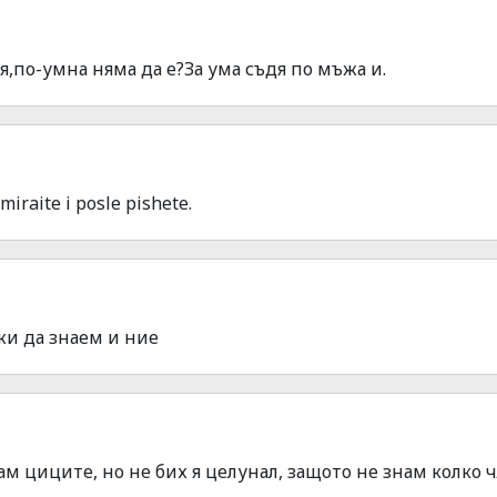
я,по-умна няма да е?За ума съдя по мъжа и.
miraite i posle pishete.
жи да знаем и ние
сам циците, но не бих я целунал, защото не знам колко 