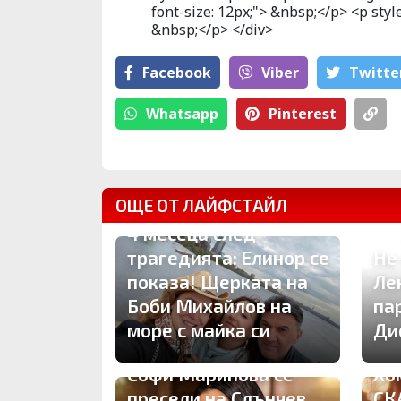
font-size: 12px;"> &nbsp;</p> <p style
&nbsp;</p> </div>
Facebook
Viber
Тwitte
Whatsapp
Pinterest
ОЩЕ ОТ ЛАЙФСТАЙЛ
4 месеца след
трагедията: Елинор се
Не
показа! Щерката на
Ле
Боби Михайлов на
па
море с майка си
Ди
Софи Маринова се
Хо
пресели на Слънчев
СК