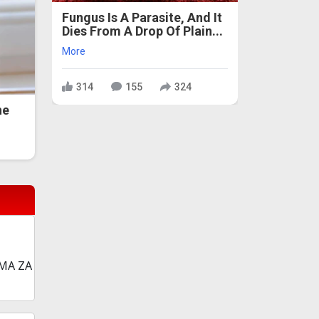
Fungus Is A Parasite, And It
Dies From A Drop Of Plain...
More
314
155
324
he
QMA ZA