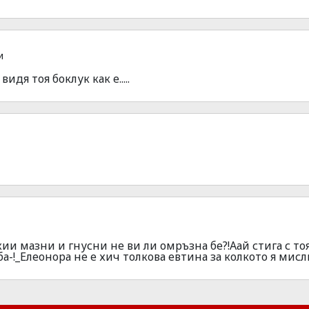
и
видя тоя боклук как е.....
жии мазни и гнусни не ви ли омръзна бе?!Аай стига с то
ба-!_Елеонора не е хич толкова евтина за колкото я мис