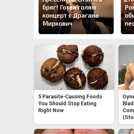
бряг! Готви голям
Ро
концерт с Драгана
об
Миркович
пе
5 Parasite-Causing Foods
Gyne
You Should Stop Eating
Blad
Right Now
Come
(Sto