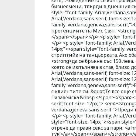
serif;">Заведението се контроли
бизнесмени, твърди в днешния си 
style="font-family: Arial,Verdana,sans
Arial,Verdana,sans-serif; font-size: 
family: verdana,geneva,sans-serif;
претенциите на Мис Свят, <strong
</span></span></p> <p style="font-fam
</p> <p style="font-family: Arial,Verd
14px;"><span style="font-family: ve
стриптийз на танцьорката. Ако оба
<strong>да се бръкне със 150 лева
която се изпълнява в стая, близо до
Arial,Verdana,sans-serif; font-size: 
Arial,Verdana,sans-serif; font-size: 
family: verdana,geneva,sans-serif
с клиентите си. &quot;Тя все още с
Палавейска.&nbsp;</span></span><br 
serif; font-size: 12px;"> <em><strong
verdana,geneva,sans-serif;">Преди
</p> <p style="font-family: Arial,Ve
style="font-size: 14px;"><span style
отрече да прави секс за пари. <a hr
тук!</a></span></span></strong></em