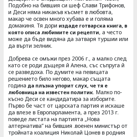
Подобно на бившия си шеф Слави Трифонов,
и Деси няма никакъв късмет в любовта,
макар че освен много хубава е и голяма
домакиня. Тя дори
издаде готварска книга, в
, а често
която описа любимите си рецепти
може да бъде видяна да затваря туршии или
да върти зелник.
Добрева се омъжи през 2006 г., а малко след
като се роди дъщеря й Алена, със съпруга й
се разведоха. По думите на певицата
решението било негово, макар същата
година
да плъзна упорит слух, че тя е
. Малко по-
любовница на известен политик
късно Деси се кандидатира за изборите.
Първо бе част от царската партия и искаше
да влезе в Европарламента, а през 2013 г.
поведе листата на партията „Нова
алтернатива” на бившия .военен министър от
тройната коалиция Николай Цонев в родния