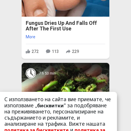
Fungus Dries Up And Falls Off
After The First Use
More
272
113
229
7 h 53 min
С използването на сайта вие приемате, че
използваме „
" за подобряване
бисквитки
на преживяването, персонализиране на
съдържанието и рекламите, и
Stop Eating These 3 Foods That
анализиране на трафика. Вижте нашата
Are Known to Cause Parasites
и
политика за бисквитките
политика за