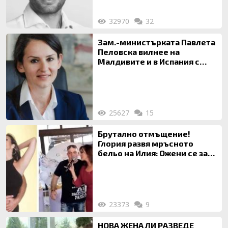
32970
32
Зам.-министърката Павлета
Пеловска вилнее на
Малдивите и в Испания с
богата любовница – брокер
на недвижими имоти
25627
15
Брутално отмъщение!
Глория развя мръсното
бельо на Илия: Ожени се за
120 кг жена, заряза Симона,
за да гледа чуждо дете!
23373
9
НОВА ЖЕНА ЛИ РАЗВЕДЕ