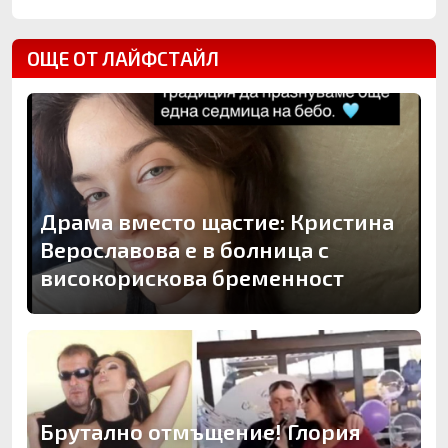
ОЩЕ ОТ ЛАЙФСТАЙЛ
Драма вместо щастие: Кристина
Верославова е в болница с
високорискова бременност
Брутално отмъщение! Глория