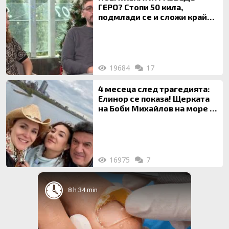
ГЕРО? Стопи 50 кила,
подмлади се и сложи край
на 20-годишен брак
19684
17
4 месеца след трагедията:
Елинор се показа! Щерката
на Боби Михайлов на море с
майка си
16975
7
8 h 34 min