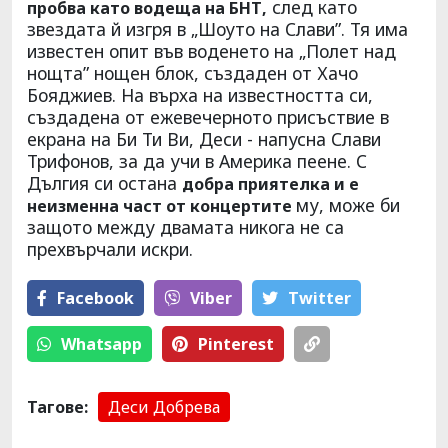
след като
пробва като водеща на БНТ,
звездата й изгря в „Шоуто на Слави”. Тя има
известен опит във воденето на „Полет над
нощта” нощен блок, създаден от Хачо
Бояджиев. На върха на известността си,
създадена от ежевечерното присъствие в
екрана на Би Ти Ви, Деси - напусна Слави
Трифонов, за да учи в Америка пеене. С
Дългия си остана
добра приятелка и е
му, може би
неизменна част от концертите
защото между двамата никога не са
прехвърчали искри.
Facebook
Viber
Тwitter
Whatsapp
Pinterest
Тагове:
Деси Добрева