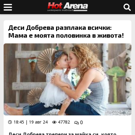
Деси Добрева разплака всички:
Мама е моята половинка в живота!
18:45 | 19 авг 24
47782
0
Деси Добрева трепери за майка си, която