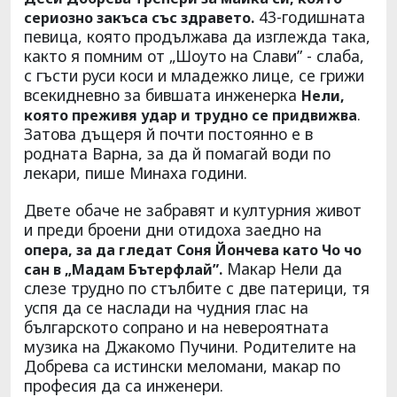
43-годишната
сериозно закъса със здравето.
певица, която продължава да изглежда така,
както я помним от „Шоуто на Слави” - слаба,
с гъсти руси коси и младежко лице, се грижи
всекидневно за бившата инженерка
Нели,
.
която преживя удар и трудно се придвижва
Затова дъщеря й почти постоянно е в
родната Варна, за да й помагай води по
лекари, пише Минаха години.
Двете обаче не забравят и културния живот
и преди броени дни отидоха заедно на
опера, за да гледат Соня Йончева като Чо чо
Макар Нели да
сан в „Мадам Бътерфлай”.
слезе трудно по стълбите с две патерици, тя
успя да се наслади на чудния глас на
българското сопрано и на невероятната
музика на Джакомо Пучини. Родителите на
Добрева са истински меломани, макар по
професия да са инженери.