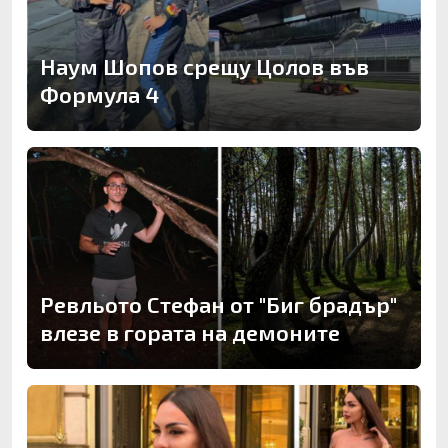
Наум Шопов срещу Цолов във
Формула 4
Ревльото Стефан от "Биг брадър"
влезе в гората на демоните