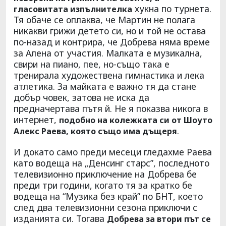
хукна по турнета.
гласовитата изпълнителка
Тя обаче се оплаква, че Мартин не полага
никакви грижи детето си, но и той не остава
по-назад и контрира, че Добрева няма време
за Алена от участия. Малката е музикална,
свири на пиано, пее, но-също така е
тренирала художествена гимнастика и лека
атлетика. За майката е важно тя да стане
добър човек, затова не иска да
предначертава пътя й. Не я показва никога в
интернет,
подобно на колежката си от Шоуто
.
Алекс Раева, която също има дъщеря
И докато само преди месеци гледахме Раева
като водеща на „Денсинг старс”, последното
телевизионно приключение на Добрева бе
преди три години, когато тя за кратко бе
водеща на “Музика без край” по БНТ, което
след два телевизионни сезона приключи с
изданията си. Тогава
Добрева за втори път се