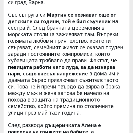
си град Варна.
Със съпруга си
Мартин се познават още от
на
детските си години, той е бил съученик
сестра й. След брачната церемония в
морската столица заживяват там. Въпреки
голямата любов и приятелство, които ги
свързват, семейният живот се оказал труден
заради постоянните компромиси, които
хубавицата трябвало да прави. Фактът, че
певицата работи като луда, за да изкарва
в дома им и
пари, също внесъл напрежение
двамата бързо приключват съжителството
си. Това не й пречи твърдо да вярва в брака
между мъж и жена затова бе начело на
похода в защита на традиционното
семейство, който премина по столичните
улици през май тази година.
След развода
дъщеричката Алена е
поверена на грижите на бабите, а