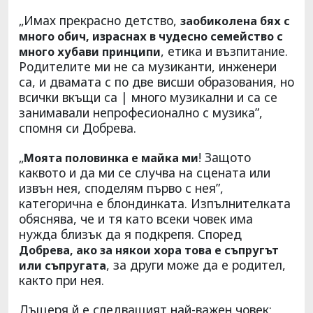
„Имах прекрасно детство,
заобиколена бях с
много обич, израснах в чудесно семейство с
, етика и възпитание.
много хубави принципи
Родителите ми не са музиканти, инженери
са, и двамата с по две висши образования, но
всички вкъщи са | много музикални и са се
занимавали непрофесионално с музика”,
спомня си Добрева.
„
! Защото
Моята половинка е майка ми
каквото и да ми се случва на сцената или
извън нея, споделям първо с нея”,
категорична е блондинката. Изпълнителката
обяснява, че и тя като всеки човек има
нужда близък да я подкрепя. Според
Добрева, ако за някои хора това е съпругът
, за други може да е родител,
или съпругата
както при нея.
Дъщеря й е следващият най-важен човек;