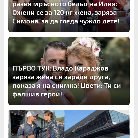
развя мръсното бельо на Илия:
Ожени се за 120 кг жена, заряза
Симона, за да гледа чуждо дете!
ПЪРВО ТУК: Владо Караджов
заряза жена си заради друга,
показа я на снимка! Цвети: Ти си
фалшив герой!