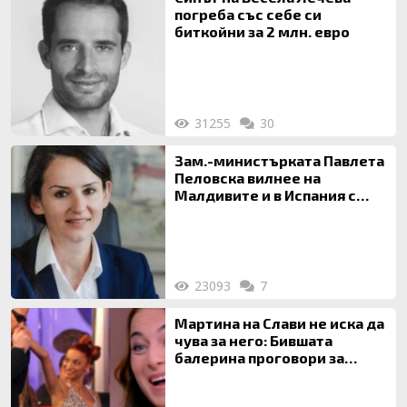
погреба със себе си
биткойни за 2 млн. евро
31255
30
Зам.-министърката Павлета
Пеловска вилнее на
Малдивите и в Испания с
богата любовница – брокер
на недвижими имоти
23093
7
Мартина на Слави не иска да
чува за него: Бившата
балерина проговори за
живота си с Дългия