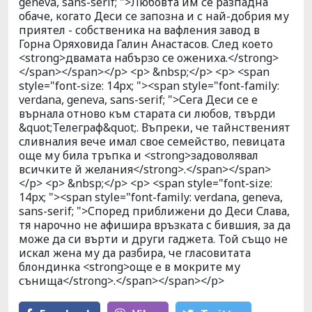
geneva, sans-serif; ">Любовта им се разпадна
обаче, когато Деси се запозна и с най-добрия му
приятел - собственика на вафления завод в
Горна Оряховида Галин Анастасов. След което
<strong>двамата набързо се ожениха.</strong>
</span></span></p> <p> &nbsp;</p> <p> <span
style="font-size: 14px; "><span style="font-family:
verdana, geneva, sans-serif; ">Сега Деси се е
върнала отново към старата си любов, твърди
&quot;Телеграф&quot;. Въпреки, че тайнственият
сливналия вече имал свое семейство, певицата
още му била тръпка и <strong>задоволявал
всичките й желания</strong>.</span></span>
</p> <p> &nbsp;</p> <p> <span style="font-size:
14px; "><span style="font-family: verdana, geneva,
sans-serif; ">Според приближени до Деси Слава,
тя нарочно не афишира връзката с бившия, за да
може да си върти и други гаджета. Той също не
искал жена му да разбира, че гласовитата
блондинка <strong>още е в мокрите му
сънища</strong>.</span></span></p>