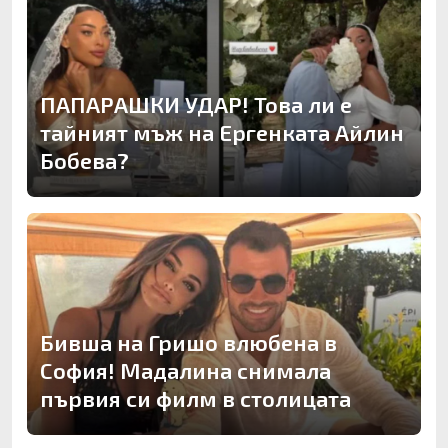
ПАПАРАШКИ УДАР! Това ли е
тайният мъж на Ергенката Айлин
Бобева?
Бивша на Гришо влюбена в
София! Мадалина снимала
първия си филм в столицата