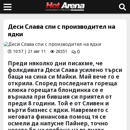
Деси Слава спи с производител на
ядки
10:57 | 21 авг 11
26551
0
Преди няколко дни писахме, че
фолкдивата Деси Слава усилено търси
баща на сина си Майки. Май вече го е
открила. Според последната гореща
клюка горещата блондинка се е
върнала при бившия си приятел от
преди 8 години. Той е от Сливен и
върти бизнес с ядки. Навремето с
неговата финансова помощ тя се
осмели да напусне Пайнер, точно
когато бе на гребена на вълната.