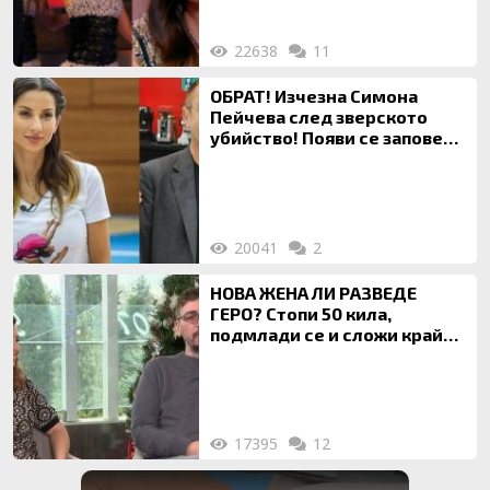
22638
11
ОБРАТ! Изчезна Симона
Пейчева след зверското
убийство! Появи се заповед
за локализирането й
20041
2
НОВА ЖЕНА ЛИ РАЗВЕДЕ
ГЕРО? Стопи 50 кила,
подмлади се и сложи край
на 20-годишен брак
17395
12