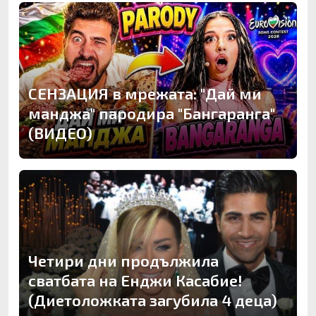
СЕНЗАЦИЯ в мрежата: "Дай ми
манджа" пародира "Бангаранга"
(ВИДЕО)
Четири дни продължила
сватбата на Енджи Касабие!
(Диетоложката загубила 4 деца)