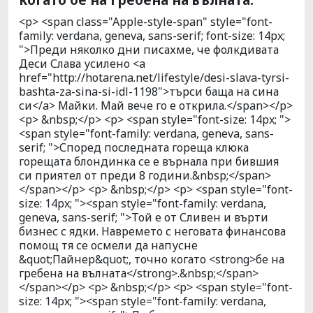
<p> <span class="Apple-style-span" style="font-
family: verdana, geneva, sans-serif; font-size: 14px;
">Преди няколко дни писахме, че фолкдивата
Деси Слава усилено <a
href="http://hotarena.net/lifestyle/desi-slava-tyrsi-
bashta-za-sina-si-idl-1198">търси баща на сина
си</a> Майки. Май вече го е открила.</span></p>
<p> &nbsp;</p> <p> <span style="font-size: 14px; ">
<span style="font-family: verdana, geneva, sans-
serif; ">Според последната гореща клюка
горещата блондинка се е върнала при бившия
си приятел от преди 8 години.&nbsp;</span>
</span></p> <p> &nbsp;</p> <p> <span style="font-
size: 14px; "><span style="font-family: verdana,
geneva, sans-serif; ">Той е от Сливен и върти
бизнес с ядки. Навремето с неговата финансова
помощ тя се осмели да напусне
&quot;Пайнер&quot;, точно когато <strong>бе на
гребена на вълната</strong>.&nbsp;</span>
</span></p> <p> &nbsp;</p> <p> <span style="font-
size: 14px; "><span style="font-family: verdana,