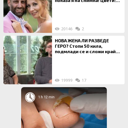
показа я на снимка! Цвети:
Ти си фалшив герой!
20146
2
НОВА ЖЕНА ЛИ РАЗВЕДЕ
ГЕРО? Стопи 50 кила,
подмлади се и сложи край
на 20-годишен брак
19999
17
1 h 12 min