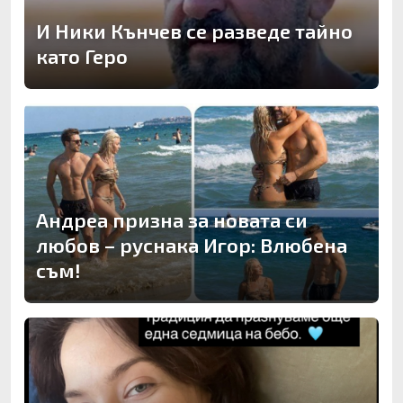
И Ники Кънчев се разведе тайно
като Геро
Андреа призна за новата си
любов – руснака Игор: Влюбена
съм!