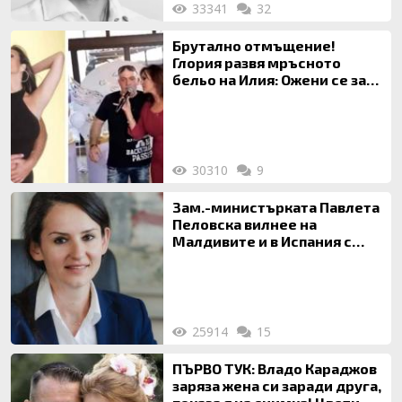
33341
32
Брутално отмъщение!
Глория развя мръсното
бельо на Илия: Ожени се за
120 кг жена, заряза Симона,
за да гледа чуждо дете!
30310
9
Зам.-министърката Павлета
Пеловска вилнее на
Малдивите и в Испания с
богата любовница – брокер
на недвижими имоти
25914
15
ПЪРВО ТУК: Владо Караджов
заряза жена си заради друга,