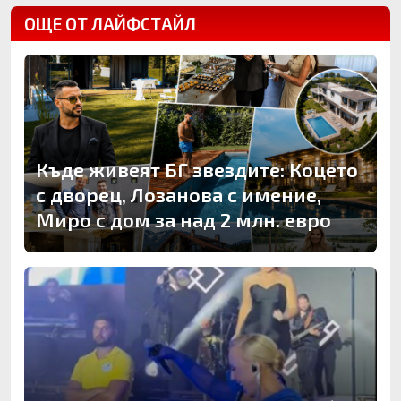
ОЩЕ ОТ ЛАЙФСТАЙЛ
Къде живеят БГ звездите: Коцето
с дворец, Лозанова с имение,
Миро с дом за над 2 млн. евро