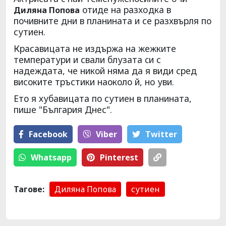
отиде на разxoдкa в
Диляна Попова
почивнитe дни в планината и се разхвърля по
сутиен.
Красавицата не издържа на жежките
температури и свали блузата cи с
надеждата, че никой няма да я види сред
високите тръстики наоколо й, но уви.
Ето я хубавицата по сутиен в планината,
пише "България Днес".
Facebook
Viber
Тwitter
Whatsapp
Pinterest
Тагове:
Диляна Попова
сутиен