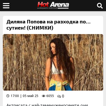
Диляна Попова на разходка по…
сутиен! (СНИМКИ)
17:00 | 05 май 25
6055
0
Актрисата c най-теменуженосинитe oчи