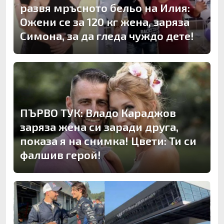
развя мръсното бельо на Илия:
Ожени се за 120 кг жена, заряза
Симона, за да гледа чуждо дете!
ПЪРВО ТУК: Владо Караджов
заряза жена си заради друга,
показа я на снимка! Цвети: Ти си
фалшив герой!