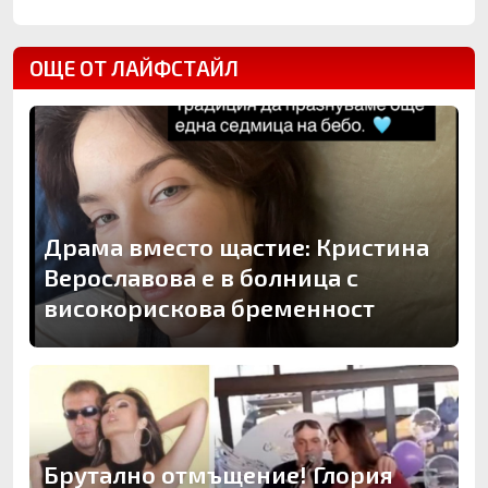
ОЩЕ ОТ ЛАЙФСТАЙЛ
Драма вместо щастие: Кристина
Верославова е в болница с
високорискова бременност
Брутално отмъщение! Глория