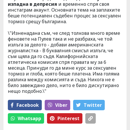
изпадна в депресия
и временно спря своя
инстаграм акаунт. Основната тема на заплахите
беше потенциален съдебен процес за сексуален
тормоз срещу българина.
\"Изненадана съм, че след толкова много време
феновете на Пулев така и не разбраха, че той
излъга за делото - добави американската
журналистка - В буквалния смисъл излъга, че
съм щяла да го съдя. Калифорнийската
атлетическа комисия спря правата му за 6
месеца. Принуди го да мине курс за сексуален
тормоз и глоба, която беше платена. Има голяма
разлика между комисията и съда. Никога не е
било завеждано дело, нито е било дискутирано
нещо подобно.\"
Facebook
Viber
Тwitter
Whatsapp
Pinterest