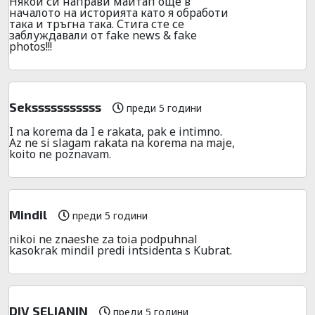
Някой си направи майтап още в
началото на историята като я обработи
така и тръгна така. Стига сте се
заблуждавали от fake news & fake
photos!!!
Seksssssssssss
преди 5 години
I na korema da I e rakata, pak e intimno.
Az ne si slagam rakata na korema na maje,
koito ne poznavam.
Mindil
преди 5 години
nikoi ne znaeshe za toia podpuhnal
kasokrak mindil predi intsidenta s Kubrat.
DIV SELIANIN
преди 5 години