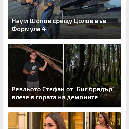
Наум Шопов срещу Цолов във
Формула 4
Ревльото Стефан от "Биг брадър"
влезе в гората на демоните