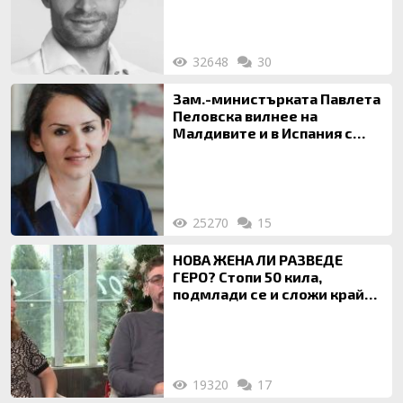
32648
30
Зам.-министърката Павлета
Пеловска вилнее на
Малдивите и в Испания с
богата любовница – брокер
на недвижими имоти
25270
15
НОВА ЖЕНА ЛИ РАЗВЕДЕ
ГЕРО? Стопи 50 кила,
подмлади се и сложи край
на 20-годишен брак
19320
17