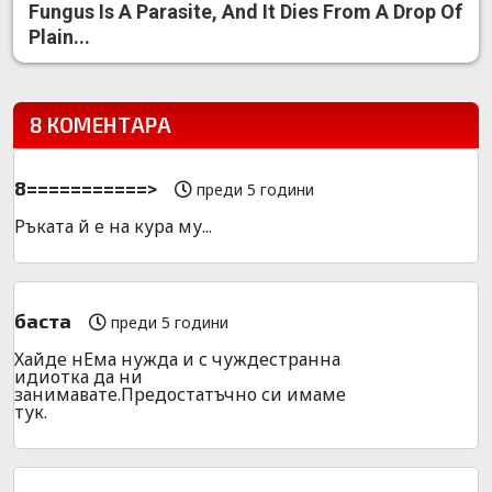
Fungus Is A Parasite, And It Dies From A Drop Of
Plain...
8 КОМЕНТАРА
8===========>
преди 5 години
Ръката й е на кура му...
баста
преди 5 години
Хайде нЕма нужда и с чуждестранна
идиотка да ни
занимавате.Предостатъчно си имаме
тук.