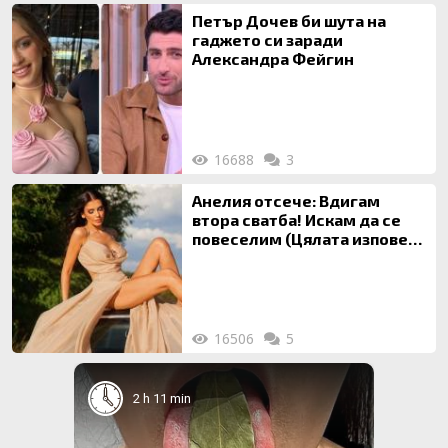
Петър Дочев би шута на
гаджето си заради
Александра Фейгин
16688
3
Анелия отсече: Вдигам
втора сватба! Искам да се
повеселим (Цялата изповед
ТУК)
16506
5
2 h 11 min