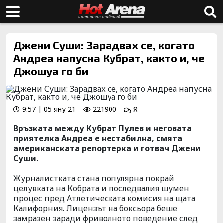
Джени Суши: Зарадвах се, когато
Андреа напусна Кубрат, както и, че
Джошуа го би
9:57 | 05 яну 21
221900
8
Връзката между Кубрат Пулев и неговата
приятелка Андреа е нестабилна, смята
американската репортерка и готвач Джени
Суши.
Журналистката стана популярна покрай
целувката на Кобрата и последвалия шумен
процес пред Атлетическата комисия на щата
Калифорния. Лицензът на боксьора беше
замразен заради фриволното поведение след