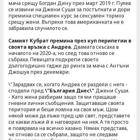
мача срещу Богдан Дину през март 2019 г. Пулев
се извини на Джени Суши за постъпката и дори
премина специален курс за сексуален тормоз
срещу жени. Въпреки това американката не е
забравила случилото се.
Самият Кубрат премина през куп перипетии в
своята връзка с Андреа.
Двамата скъсаха в
началото на 2020-а, но след това отново се
събраха. Певицата подкрепи своето
дългогодишно гадже до ринга за мача с Антъни
Джошуа през декември.
\"Зарадвах се, когато Андреа се раздели с него -
сподели пред
\"България Днес\"
Джени Суши.
- Като жена разбирам защо тя ми пращаше
гневни лични съобщения. Защитаваше своята
територия и беше лоялна на своя мъж. Щом
някой може да лъже пред цял свят, представете
си какви лъжи й е наговорил на нея. А тя просто
е повярвала на всичко казано. Нямах представа,
че отново са се събрали, защото не следвам