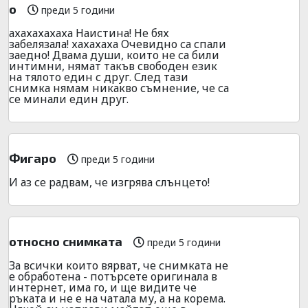
о
преди 5 години
ахахахахаха Наистина! Не бях
забелязала! хахахаха Очевидно са спали
заедно! Двама души, които не са били
интимни, нямат такъв свободен език
на тялото един с друг. След тази
снимка нямам никакво съмнение, че са
се минали един друг.
Фигаро
преди 5 години
И аз се радвам, че изгрява слънцето!
относно снимката
преди 5 години
За всички които вярват, че снимката не
е обработена - потърсете оригинала в
интернет, има го, и ще видите че
ръката и не е на чатала му, а на корема.