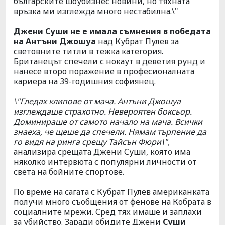
българските шоубизнес новини, но тяхната
връзка ми изглежда много нестабилна.\"
Джени Суши не е имала съмнения в победата
на Антъни Джошуа
над Кубрат Пулев за
световните титли в тежка категория.
Британецът спечели с нокаут в деветия рунд и
нанесе второ поражение в професионалната
кариера на 39-годишния софиянец.
\"Гледах клипове от мача. Антъни Джошуа
изглеждаше страхотно. Невероятен боксьор.
Доминираше от самото начало на мача. Всички
знаеха, че щеше да спечели. Нямам търпение да
го видя на ринга срещу Тайсън Фюри\",
анализира срещата Джени Суши, която има
няколко интервюта с популярни личности от
света на бойните спортове.
По време на сагата с Кубрат Пулев американката
получи много съобщения от фенове на Кобрата в
социалните мрежи. Сред тях имаше и заплахи
за убийство. Заради обидите Джени
Суши