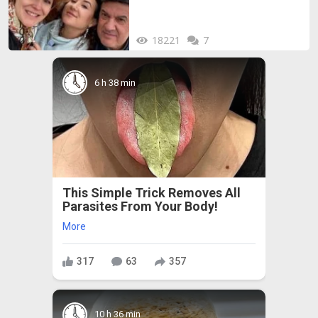
18221
7
6 h 38 min
This Simple Trick Removes All
Parasites From Your Body!
More
317
63
357
10 h 36 min