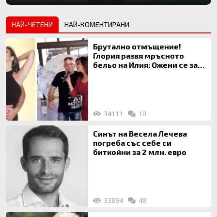
НАЙ-ЧЕТЕНИ
НАЙ-КОМЕНТИРАНИ
Брутално отмъщение!
Глория развя мръсното
бельо на Илия: Ожени се за
120 кг жена, заряза Симона,
за да гледа чуждо дете!
34111
10
Синът на Весела Лечева
погреба със себе си
биткойни за 2 млн. евро
33894
48