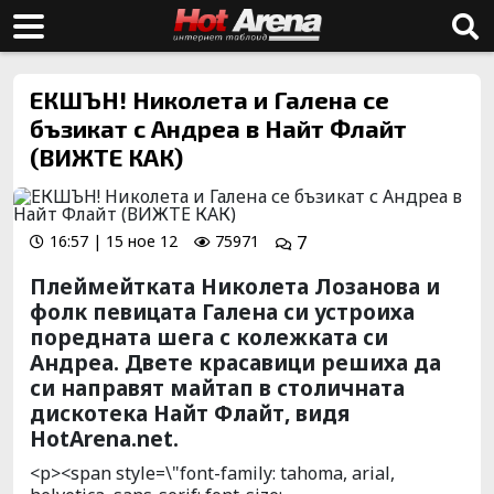
ЕКШЪН! Николета и Галена се
бъзикат с Андреа в Найт Флайт
(ВИЖТЕ КАК)
16:57 | 15 ное 12
75971
7
Плеймейтката Николета Лозанова и
фолк певицата Галена си устроиха
поредната шега с колежката си
Андреа. Двете красавици решиха да
си направят майтап в столичната
дискотека Найт Флайт, видя
HotArena.net.
<p><span style=\"font-family: tahoma, arial,