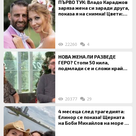
ПЪРВО ТУК: Владо Караджов
заряза жена си заради друга,
показа я на снимка! Цвети:
Ти си фалшив герой!
22260
4
НОВА ЖЕНА ЛИ РАЗВЕДЕ
ГЕРО? Стопи 50 кила,
подмлади се и сложи край
на 20-годишен брак
20377
29
4 месеца след трагедията:
Елинор се показа! Щерката
на Боби Михайлов на море с
майка си