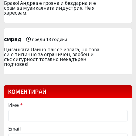
Браво! Андреа е грозна и бездарна и е
срам за музикалната индустрия. Не я
харесвам.
смрад
преди 13 години
Циганката Лайно пак се излага, но това
си е типично за ограничен, злобен и
със сигурност тотално некадърен
подчовек!
КОМЕНТИРАЙ
Име
*
Email