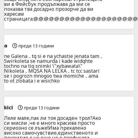
ви в Фейсбук продължава да ми се
показва тва досадно прозорче да ви
харесам
страницата:@:@:@:@:@:@:@:@:@:@:@:@:@:@:@:@:@:@:@:@
a
преди 13 години
ne Galena .. tq si e na ychastie jenata tam ..
Swirkoleta se namurda i kade widqhte
tochno na tiq snimki \"xybawata\"
Nikoleta .. MQSA NA LELKA .. tc tcc sastari
se i pogrozn mnogoo twa momiche .. ama
to ot zlobata i e wsichko
kici
преди 13 години
Леле мале,пак ли тоя досаден трол?Ако
си мисли ,че е много красива просто
сериозно се лъже!Има прекалено
високо самочувствие,единственото и
покритие е,че още не е профукала