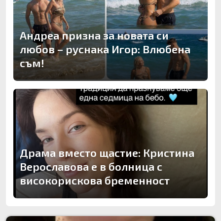
Андреа призна за новата си
любов – руснака Игор: Влюбена
съм!
Драма вместо щастие: Кристина
Верославова е в болница с
високорискова бременност