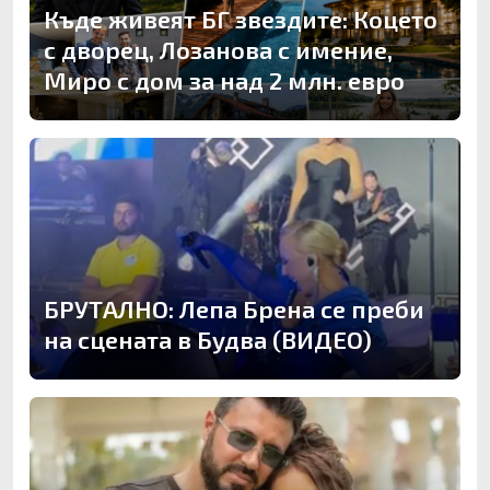
Къде живеят БГ звездите: Коцето
с дворец, Лозанова с имение,
Миро с дом за над 2 млн. евро
БРУТАЛНО: Лепа Брена се преби
на сцената в Будва (ВИДЕО)