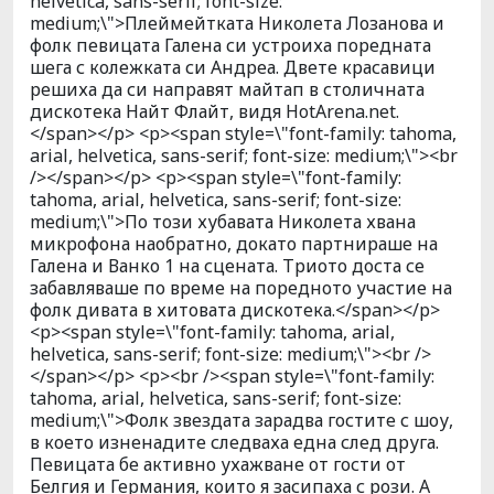
helvetica, sans-serif; font-size:
medium;\">Плеймейтката Николета Лозанова и
фолк певицата Галена си устроиха поредната
шега с колежката си Андреа. Двете красавици
решиха да си направят майтап в столичната
дискотека Найт Флайт, видя HotArena.net.
</span></p> <p><span style=\"font-family: tahoma,
arial, helvetica, sans-serif; font-size: medium;\"><br
/></span></p> <p><span style=\"font-family:
tahoma, arial, helvetica, sans-serif; font-size:
medium;\">По този хубавата Николета хвана
микрофона наобратно, докато партнираше на
Галена и Ванко 1 на сцената. Триото доста се
забавляваше по време на поредното участие на
фолк дивата в хитовата дискотека.</span></p>
<p><span style=\"font-family: tahoma, arial,
helvetica, sans-serif; font-size: medium;\"><br />
</span></p> <p><br /><span style=\"font-family:
tahoma, arial, helvetica, sans-serif; font-size:
medium;\">Фолк звездата зарадва гостите с шоу,
в което изненадите следваха една след друга.
Певицата бе активно ухажване от гости от
Белгия и Германия, които я засипаха с рози. А