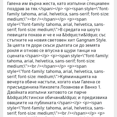
Галена им върна жеста, като изпълни специален
поздрав за тях.</span></p> <p><span style=\"font-
family: tahoma, arial, helvetica, sans-serif; font-size:
medium;\"><br /></span></p> <p><span
style=\"font-family: tahoma, arial, helvetica, sans-
serif; font-size: medium;\">В средата на шоуто
певицата показа и че е на &bdquo;ти&ldquo; със
стъпките на новия световен хит Gangnam Style.
За целта тя дори скъси дългата си до земята
рокля и отново се впусна в щури танци на
сцената.</span></p> <p><span style=\"font-family:
tahoma, arial, helvetica, sans-serif; font-size:
medium;\"><br /></span></p> <p><span
style=\"font-family: tahoma, arial, helvetica, sans-
serif; font-size: medium;\">Кулминацията на
вечерта обаче настъпи, когато към Галена се
присъединиха Николета Лозанова и Ванко 1.
Двойката изпълни хитовото си парче
&bdquo;Истински обичана&ldquo; и предизвика
овациите на публиката.</span></p> <p><span
style=\"font-family: tahoma, arial, helvetica, sans-
serif; font-size: medium;\"><br /></span></p> <p>