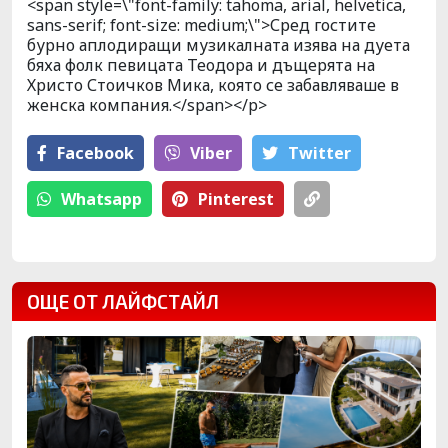
<span style=\"font-family: tahoma, arial, helvetica,
sans-serif; font-size: medium;\">Сред гостите
бурно аплодиращи музикалната изява на дуета
бяха фолк певицата Теодора и дъщерята на
Христо Стоичков Мика, която се забавляваше в
женска компания.</span></p>
Facebook
Viber
Тwitter
Whatsapp
Pinterest
ОЩЕ ОТ ЛАЙФСТАЙЛ