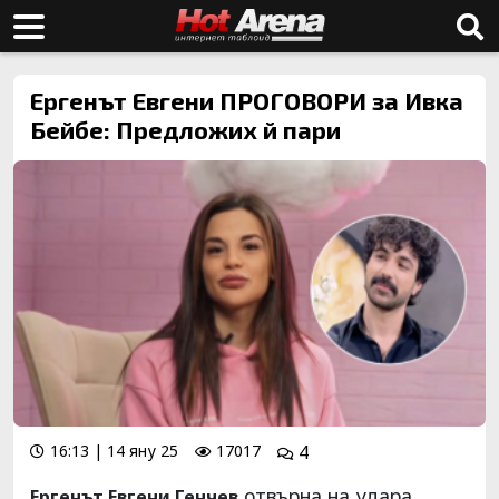
Ергенът Евгени ПРОГОВОРИ за Ивка
Бейбе: Предложих й пари
16:13 | 14 яну 25
17017
4
отвърна на удара,
Ергенът Евгени Генчев