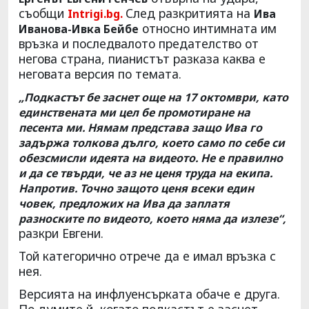
съобщи
След разкритията на
Intrigi.bg.
Ива
относно интимната им
Иванова-Ивка Бейбе
връзка и последвалото предателство от
негова страна, пианистът разказа каква е
неговата версия по темата.
„Подкастът бе заснет още на 17 октомври, като
единствената ми цел бе промотиране на
песента ми. Нямам представа защо Ива го
задържа толкова дълго, което само по себе си
обезсмисли идеята на видеото. Не е правилно
и да се твърди, че аз не ценя труда на екипа.
Напротив. Точно защото ценя всеки един
човек, предложих на Ива да заплатя
разноските по видеото, което няма да излезе“,
разкри Евгени.
Той категорично отрече да е имал връзка с
нея.
Версията на инфлуенсърката обаче е друга.
По думите й, когато подкастът е заснет,