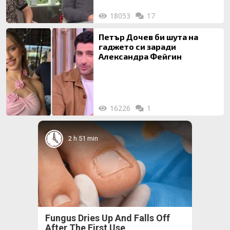
18053
17
Петър Дочев би шута на
гаджето си заради
Александра Фейгин
16226
1
2 h 51 min
Fungus Dries Up And Falls Off
After The First Use