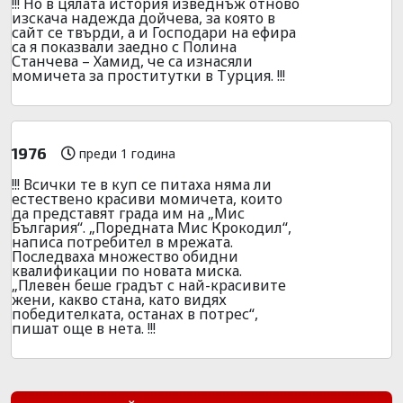
!!! Но в цялата история изведнъж отново
изскача надежда дойчева, за която в
сайт се твърди, а и Господари на ефира
са я показвали заедно с Полина
Станчева – Хамид, че са изнасяли
момичета за проститутки в Турция. !!!
1976
преди 1 година
!!! Всички те в куп се питаха няма ли
естествено красиви момичета, които
да представят града им на „Мис
България“. „Поредната Мис Крокодил“,
написа потребител в мрежата.
Последваха множество обидни
квалификации по новата миска.
„Плевен беше градът с най-красивите
жени, какво стана, като видях
победителката, останах в потрес“,
пишат още в нета. !!!