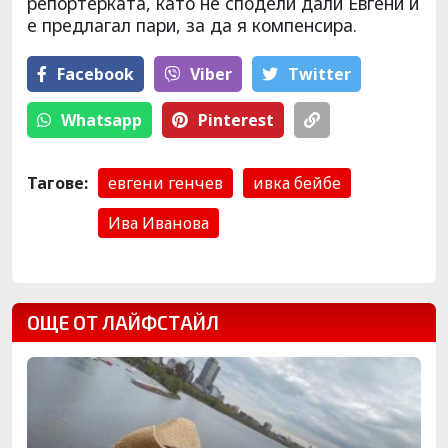
репортерката, като не сподели дали Евгени й
е предлагал пари, за да я компенсира.
Facebook
Viber
Тwitter
Whatsapp
Pinterest
Тагове:
евгени генчев
ивка бейбе
Ива Иванова
ОЩЕ ОТ ЛАЙФСТАЙЛ