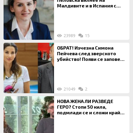
Малдивите и в Испания с
богата любовница – брокер
на недвижими имоти
23989
15
ОБРАТ! Изчезна Симона
Пейчева след зверското
убийство! Появи се заповед
за локализирането й
21049
2
НОВА ЖЕНА ЛИ РАЗВЕДЕ
ГЕРО? Стопи 50 кила,
подмлади се и сложи край
на 20-годишен брак