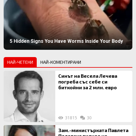
5 Hidden Signs You Have Worms Inside Your Body
НАЙ-ЧЕТЕНИ
НАЙ-КОМЕНТИРАНИ
Синът на Весела Лечева
погреба със себе си
биткойни за 2 млн. евро
31815
30
Зам.-министърката Павлета
Пеловска вилнее на