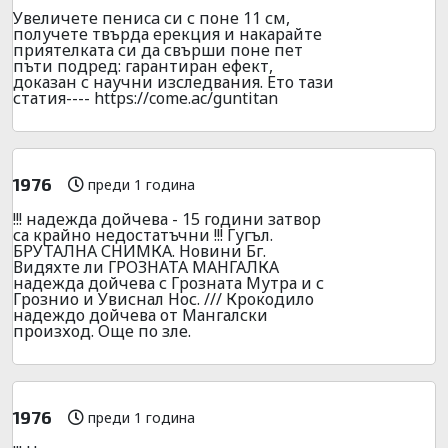
Увeличете пeниca си с поне 11 см,
получете твърда epeкция и накарайте
приятелката си да свъpши поне пет
пъти подpед: гаpантиран ефект,
доказан с научни изследвания. Ето тази
статия---- https://come.ac/guntitan
1976
преди 1 година
!!! надежда дойчева - 15 години затвор
са крайно недостатъчни !!! Гугъл.
БРУТАЛНА СНИМКА. Новини Бг.
Видяхте ли ГРОЗНАТА МАНГАЛКА
надежда дойчева с Грозната Мутра и с
Грознио и Увиснал Нос. /// Крокодило
надеждо дойчева от Мангалски
произход. Още по зле.
1976
преди 1 година