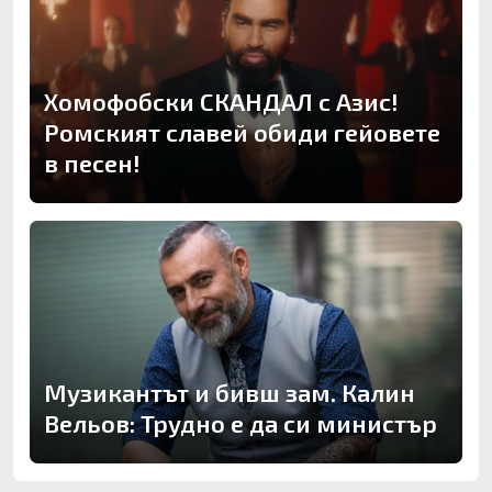
Хомофобски СКАНДАЛ с Азис!
Ромският славей обиди гейовете
в песен!
Музикантът и бивш зам. Калин
Вельов: Трудно е да си министър