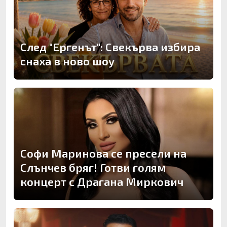
След "Ергенът": Свекърва избира
снаха в ново шоу
Софи Маринова се пресели на
Слънчев бряг! Готви голям
концерт с Драгана Миркович