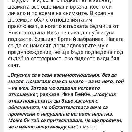
двамата все още имали връзка, което си
личало и по време на снимките. В края на
декември обаче отношенията им
приключват, а когато в първата седмица от
Новата година Ивка решава да публикува
подкаста, бившият Ерген й забранява. Налага
се да се намесят дори адвокатите му с
предупреждение, че ще бъде подведена под
съдебна отговорност, ако видеото види бял
свят.
„Впуснах се в тези взаимоотношения, без да
мисля. Помагали сме си много – аз на него, той
– на мен. Затова ме озадачи неговото
разказа Ивка Бейбе.
отношение“,
„Получих
отказ подкастатът да бъде излъчен с
обяснението, че обстоятелствата вече са
променени и нарушавам неговия наратив.
Може би той се притесняваше, че ще проличи,
смята
че е имало нещо между нас“,