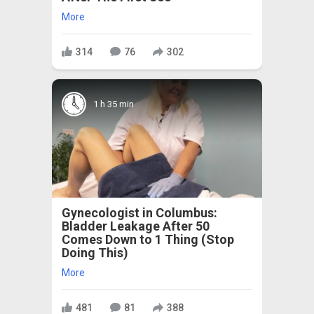
More
314
76
302
1 h 35 min
Gynecologist in Columbus:
Bladder Leakage After 50
Comes Down to 1 Thing (Stop
Doing This)
More
481
81
388