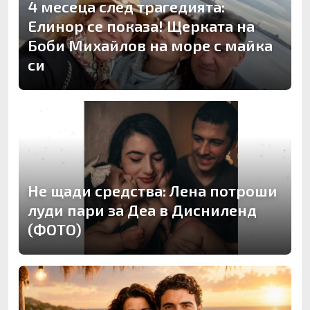
4 месеца след трагедията:
Елинор се показа! Щерката на
Боби Михайлов на море с майка
си
Не щади средства: Лена потроши
луди пари за Деа в Дисниленд
(ФОТО)