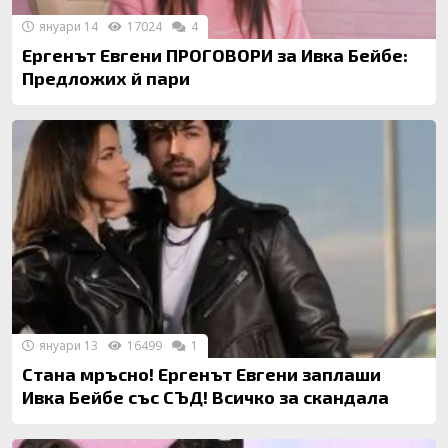
януари 14
17024
4
Ергенът Евгени ПРОГОВОРИ за Ивка Бейбе:
Предложих й пари
януари 13
16499
1
Стана мръсно! Ергенът Евгени заплаши
Ивка Бейбе със СЪД! Всичко за скандала