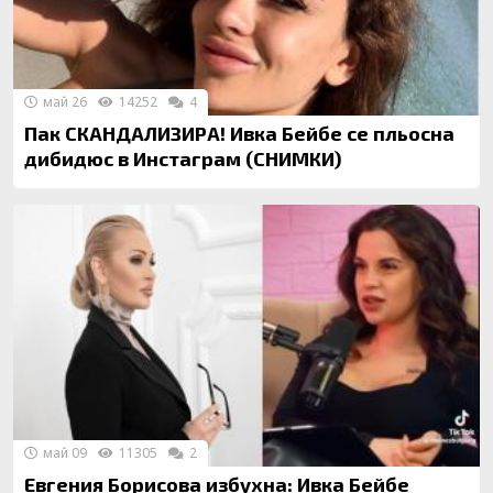
май 26
14252
4
Пак СКАНДАЛИЗИРА! Ивка Бейбе се пльосна
дибидюс в Инстаграм (СНИМКИ)
май 09
11305
2
Евгения Борисова избухна: Ивка Бейбе