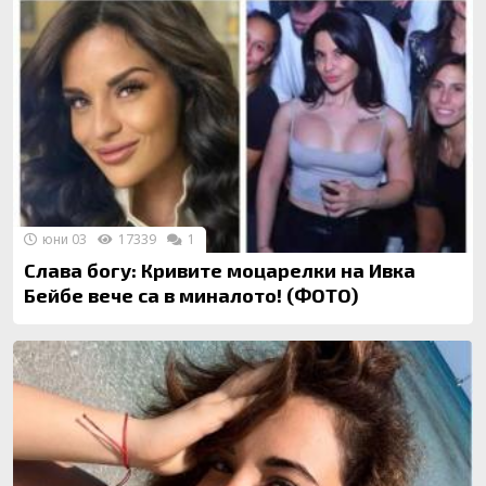
юни 03
17339
1
Слава богу: Кривите моцарелки на Ивка
Бейбе вече са в миналото! (ФОТО)