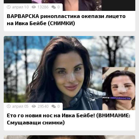
април 10
13286
0
ВАРВАРСКА ринопластика окепази лицето
на Ивка Бейбе (СНИМКИ)
април 05
29540
0
Ето го новия нос на Ивка Бейбе! (ВНИМАНИЕ:
Смущаващи снимки)