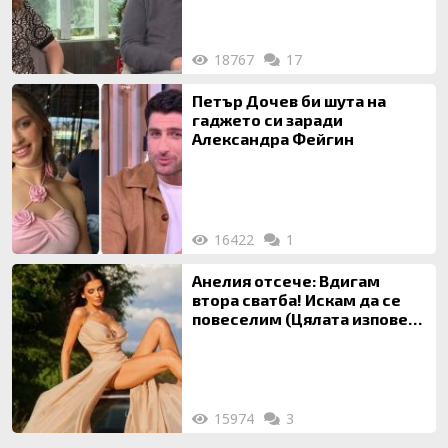
18767
17
Петър Дочев би шута на
гаджето си заради
Александра Фейгин
16422
1
Анелия отсече: Вдигам
втора сватба! Искам да се
повеселим (Цялата изповед
ТУК)
15974
3