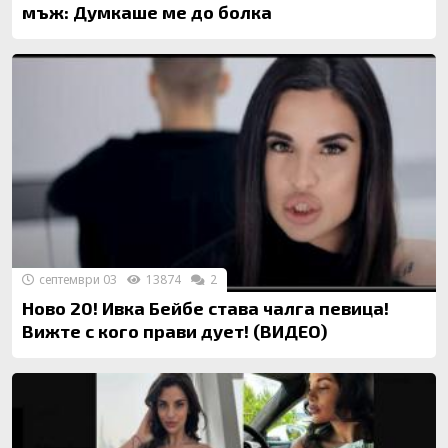
мъж: Думкаше ме до болка
септември 03
13874
2
Ново 20! Ивка Бейбе става чалга певица!
Вижте с кого прави дует! (ВИДЕО)