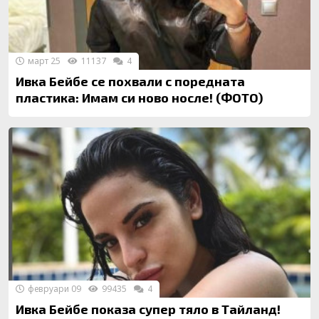
март 25
11137
4
Ивка Бейбе се похвали с поредната
пластика: Имам си ново носле! (ФОТО)
февруари 09
99435
4
Ивка Бейбе показа супер тяло в Тайланд!