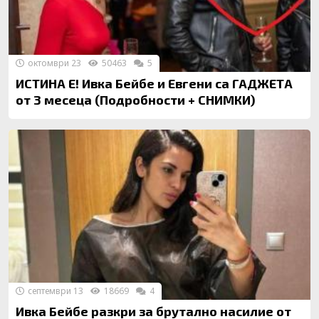
октомври 23
50463
5
ИСТИНА Е! Ивка Бейбе и Евгени са ГАДЖЕТА
от 3 месеца (Подробности + СНИМКИ)
септември 13
18669
4
Ивка Бейбе разкри за брутално насилие от