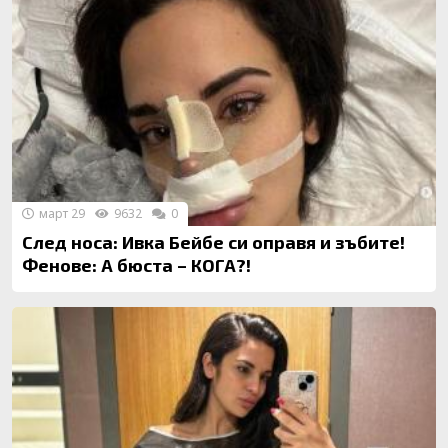
март 29
9632
0
След носа: Ивка Бейбе си оправя и зъбите!
Фенове: А бюста – КОГА?!