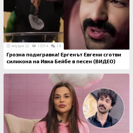
януари 22
13314
14
Грозна подигравка! Ергенът Евгени сготви
силикона на Ивка Бейбе в песен (ВИДЕО)