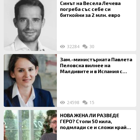
Синът на Весела Лечева
погреба със себе си
биткойни за 2 млн. евро
32284
30
Зам.-министърката Павлета
Пеловска вилнее на
Малдивите и в Испания с
богата любовница – брокер
на недвижими имоти
24598
15
НОВА ЖЕНА ЛИ РАЗВЕДЕ
ГЕРО? Стопи 50 кила,
подмлади се и сложи край
на 20-годишен брак