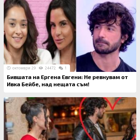
октомври 29
24472
1
Бившата на Ергена Евгени: Не ревнувам от
Ивка Бейбе, над нещата съм!