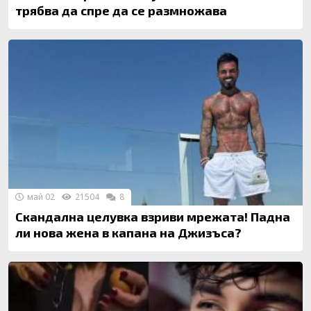
трябва да спре да се размножава
май 02
21504
8
Скандална целувка взриви мрежата! Падна
ли нова жена в капана на Джизъса?