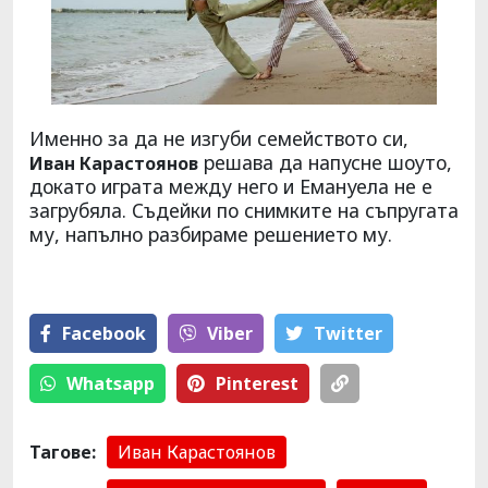
Именно за да не изгуби семейството си,
решава да напусне шоуто,
Иван Карастоянов
докато играта между него и Емануела не е
загрубяла. Съдейки по снимките на съпругата
му, напълно разбираме решението му.
Facebook
Viber
Тwitter
Whatsapp
Pinterest
Тагове:
Иван Карастоянов