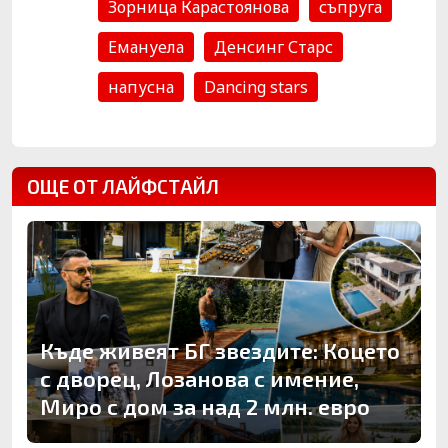
Зорница Карастоянова
съпруга
Емануела
Денсинг Старс
напусна
Dancing stars
ОЩЕ ОТ ЛАЙФСТАЙЛ
Къде живеят БГ звездите: Коцето
с дворец, Лозанова с имение,
Миро с дом за над 2 млн. евро