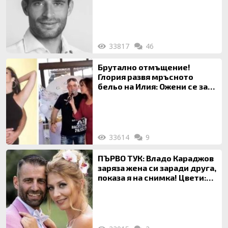
33817
46
Брутално отмъщение!
Глория развя мръсното
бельо на Илия: Ожени се за
120 кг жена, заряза Симона,
за да гледа чуждо дете!
33614
9
ПЪРВО ТУК: Владо Караджов
заряза жена си заради друга,
показа я на снимка! Цвети:
Ти си фалшив герой!