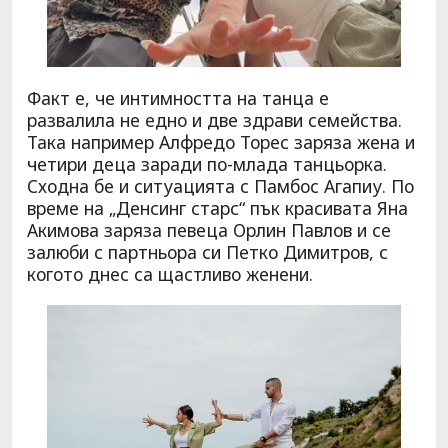
Факт е, че интимността на танца е
развалила не едно и две здрави семейства.
Така например Алфредо Торес заряза жена и
четири деца заради по-млада танцьорка.
Сходна бе и ситуацията с Памбос Агапиу. По
време на „Денсинг старс“ пък красивата Яна
Акимова заряза певеца Орлин Павлов и се
залюби с партньора си Петко Димитров, с
когото днес са щастливо женени.