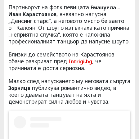
Партньорът на фолк певицата
Емануела –
, внезапно напусна
Иван Карастоянов
„Денсинг старс“, а неговото място бе заето
от Калоян. От шоуто изтъкнаха като причина
„неприятна случка“, която е наложила
професионалният танцьор да напусне шоуто.
Близки до семейството на Карастоянов
обаче разкриват пред
, че
Intrigi
.
bg
причината е доста сериозна.
Малко след напускането му неговата съпруга
публикува романтично видео, в
Зорница
което двамата танцуват на яхта и
демонстрират силна любов и чувства.