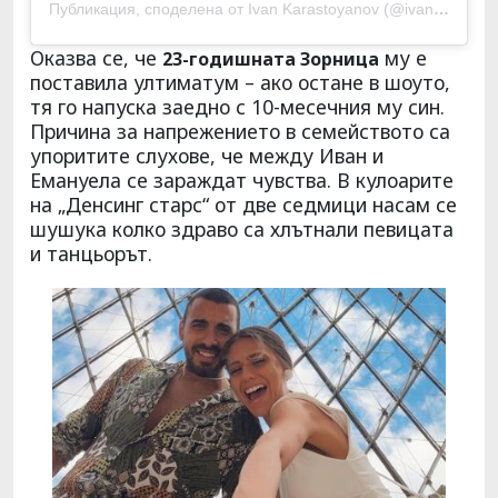
Публикация, споделена от Ivan Karastoyanov (@ivankarastoyanov)
Оказва се, че
му е
23-годишната Зорница
поставила ултиматум – ако остане в шоуто,
тя го напуска заедно с 10-месечния му син.
Причина за напрежението в семейството са
упоритите слухове, че между Иван и
Емануела се зараждат чувства. В кулоарите
на „Денсинг старс“ от две седмици насам се
шушука колко здраво са хлътнали певицата
и танцьорът.