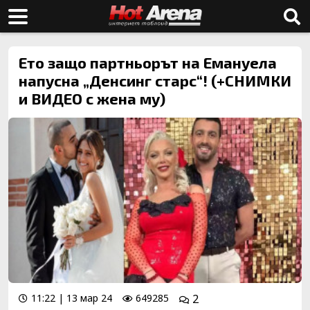
Ето защо партньорът на Емануела
напусна „Денсинг старс“! (+СНИМКИ
и ВИДЕО с жена му)
11:22 | 13 мар 24
649285
2