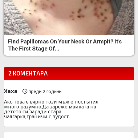
Find Papillomas On Your Neck Or Armpit? It's
The First Stage Of...
2 КОМЕНТАРА
Хаха
преди 2 години
Ако това е вярно,този мъж е постъпил
много разумно.Да зареже майката на
детето си,заради стара
чалгарка,граничи с лудост.