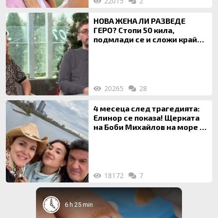
22015
2
НОВА ЖЕНА ЛИ РАЗВЕДЕ
ГЕРО? Стопи 50 кила,
подмлади се и сложи край
на 20-годишен брак
20265
28
4 месеца след трагедията:
Елинор се показа! Щерката
на Боби Михайлов на море с
майка си
18172
7
6 h 25 min